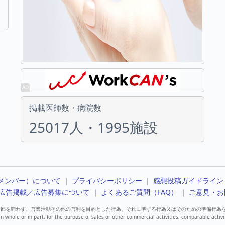
掲載医師数・病院数
25017人・1995施設
メンバー）について
｜
プライバシーポリシー
｜
感想投稿ガイドライン
広告掲載／広告募集について
｜
よくあるご質問（FAQ）
｜
ご意見・お
一部を問わず、営業活動その他の営利を目的とした行為、それに準ずる行為又はそのための準備行為
in whole or in part, for the purpose of sales or other commercial activities, comparable activi