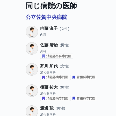
同じ病院の医師
公立佐賀中央病院
内藤 淑子
女性
内科
佐藤 清治
男性
外科
消化器外科専門医
芥川 加代
女性
消化器内科
消化器病専門医
胃腸科専門医
後藤 祐大
男性
消化器内科
消化器病専門医
胃腸科専門医
渡邊 聡
男性
消化器内科