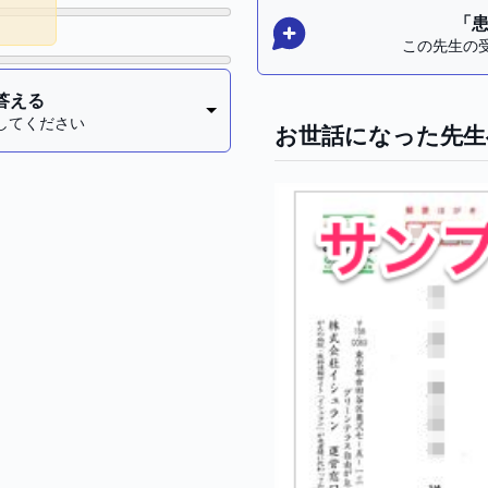
。
「
この先生の
答える
してください
お世話になった先生