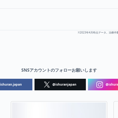
※2023年4月時点データ。治療件
SNSアカウントのフォローお願いします
shuran.japan
@ishuranjapan
@ishura