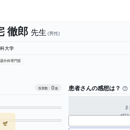
宅 徹郎
先生
男性
科大学
器外科専門医
コミュニケーション・タイプ投票数
0
患者さんの感想は？
ま
ぜひ
。ぜ