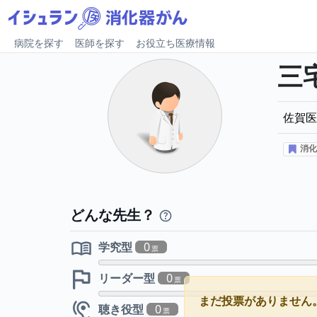
病院を探す
医師を探す
お役立ち医療情報
三
佐賀医
消化
どんな先生？
学究型
0
リーダー型
0
まだ投票がありません
聴き役型
0