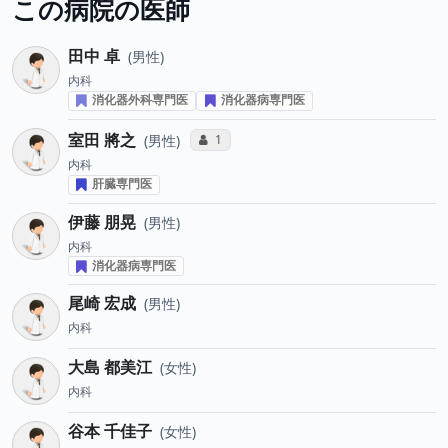
この病院の医師
田中 卓
男性
内科
消化器外科専門医
消化器病専門医
室田 將之
コミュニケーション・タイプ投票数
1
男性
内科
肝臓専門医
伊藤 朋晃
男性
内科
消化器病専門医
尾崎 宏成
男性
内科
大島 都美江
女性
内科
谷本 千佳子
女性