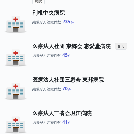
病院
利根中央病院
235
結腸がん治療件数
所
医療法人社団 東郷会 恵愛堂病院
コミュ
8
45
結腸がん治療件数
医療法人社団三思会 東邦病院
70
結腸がん治療件数
医療法人三省会堀江病院
41
結腸がん治療件数