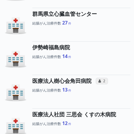
群馬県立心臓血管センター
27
結腸がん治療件数
伊勢崎福島病院
14
結腸がん治療件数
所属医師へ
医療法人樹心会角田病院
コミュニケーション
2
13
結腸がん治療件数
医療法人社団 三思会 くすの木病院
12
結腸がん治療件数