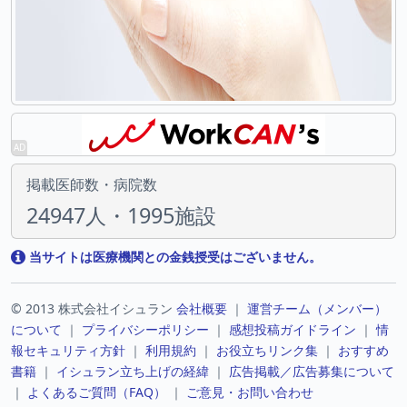
掲載医師数・病院数
24947人・1995施設
当サイトは医療機関との金銭授受はございません。
© 2013 株式会社イシュラン
会社概要
｜
運営チーム（メンバー）
について
｜
プライバシーポリシー
｜
感想投稿ガイドライン
｜
情
報セキュリティ方針
｜
利用規約
｜
お役立ちリンク集
｜
おすすめ
書籍
｜
イシュラン立ち上げの経緯
｜
広告掲載／広告募集について
｜
よくあるご質問（FAQ）
｜
ご意見・お問い合わせ