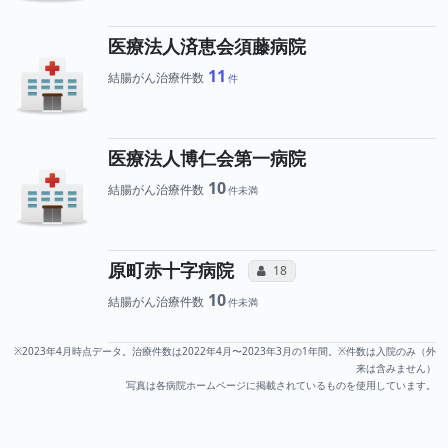
医療法人済恵会須藤病院
11
結腸がん治療件数
医療法人博仁会第一病院
10
結腸がん治療件数
所属医師へのコミュ
原町赤十字病院
コミュニケーション・タイプ（合
18
10
結腸がん治療件数
※2023年4月時点データ。治療件数は2022年4月〜2023年3月の1年間。※件数は入院のみ（外
来は含みません）
写真は各病院ホームページに掲載されているものを使用しています。