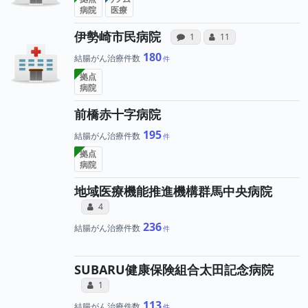
病院
医療
病院への声と、所属
所属医師への
伊勢崎市民病院
感想投稿（合算）
コミュニケーション・タ
1
11
180
結腸がん治療件数
拠点
病院
前橋赤十字病院
195
結腸がん治療件数
拠点
病院
地域医療機能推進機構群馬中央病院
所属医師へのコミュニケーション・タイ
コミュニケーション・タイプ（合算）
4
236
結腸がん治療件数
SUBARU健康保険組合太田記念病院
所属医師へのコミュニケーション・タイ
コミュニケーション・タイプ（合算）
1
113
結腸がん治療件数