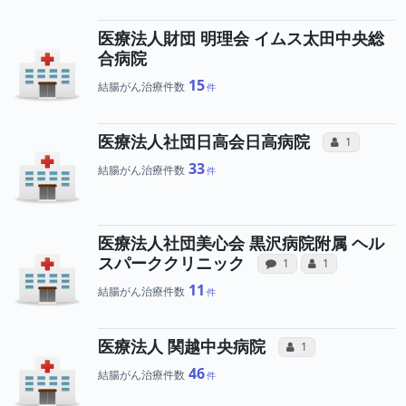
医療法人財団 明理会 イムス太田中央総
合病院
15
結腸がん治療件数
所属医
医療法人社団日高会日高病院
コミュニケー
1
33
結腸がん治療件数
医療法人社団美心会 黒沢病院附属 ヘル
病院への声と、
所属医師
スパーククリニック
感想投稿（合算）
コミュニケーショ
1
1
11
結腸がん治療件数
所属医師への
医療法人 関越中央病院
コミュニケーション・
1
46
結腸がん治療件数