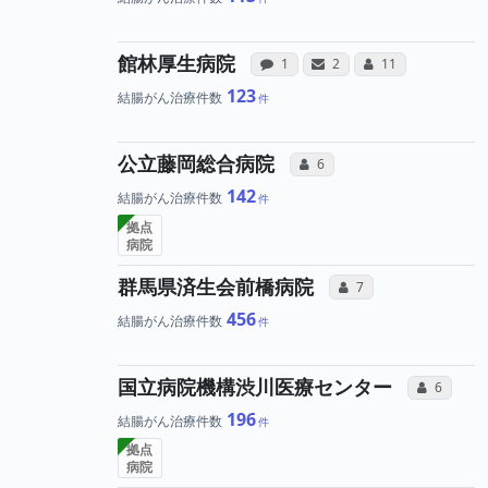
病院への声と、所属医師
病院と、所属医師
所属医師
館林厚生病院
感想投稿（合算）
サンキューレター（合算）
コミュニケーショ
1
2
11
123
結腸がん治療件数
所属医師へのコミュ
公立藤岡総合病院
コミュニケーション・タイプ
6
142
結腸がん治療件数
拠点
病院
所属医師への
群馬県済生会前橋病院
コミュニケーション・
7
456
結腸がん治療件数
所属
国立病院機構渋川医療センター
コミュニ
6
196
結腸がん治療件数
拠点
病院