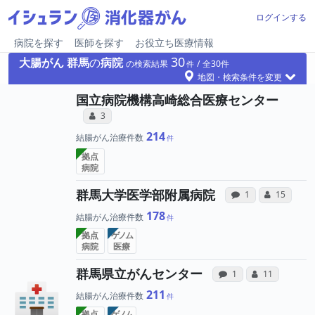
ログインする
病院を探す
医師を探す
お役立ち医療情報
30
大腸がん
群馬
の
病院
の検索結果
30
地図・検索条件を変更
国立病院機構高崎総合医療センター
所属医師へのコミュニケーション・タイ
コミュニケーション・タイプ（合算）
3
214
結腸がん治療件数
拠点
病院
病院への声
所属
群馬大学医学部附属病院
感想投稿（合算）
コミュニケ
1
15
178
結腸がん治療件数
拠点
ゲノム
病院
医療
病院への声と
所属医
群馬県立がんセンター
感想投稿（合算）
コミュニケー
1
11
211
結腸がん治療件数
拠点
ゲノム