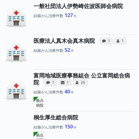
一般社団法人伊勢崎佐波医師会病院
127
結腸がん治療件数
病院への声
所属
医療法人真木会真木病院
感想投稿（合算）
コミュニケ
1
1
52
結腸がん治療件数
富岡地域医療事務組合 公立富岡総合病
病院への声と、所属医師への患者さ
病院と、所属医師へのサンキ
所属医師へのコミュニ
院
感想投稿（合算）
サンキューレター（合算）
コミュニケーション・タイプ（合算
1
1
26
40
結腸がん治療件数
拠点
病院
桐生厚生総合病院
150
結腸がん治療件数
拠点