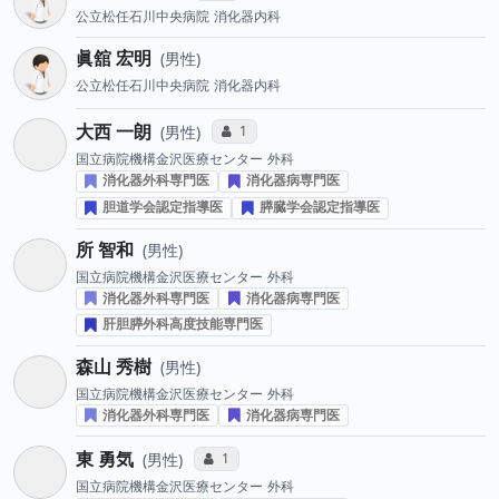
公立松任石川中央病院
消化器内科
眞舘 宏明
男性
公立松任石川中央病院
消化器内科
大西 一朗
コミュニケーション・タイプ投票数
1
男性
国立病院機構金沢医療センター
外科
消化器外科専門医
消化器病専門医
胆道学会認定指導医
膵臓学会認定指導医
所 智和
男性
国立病院機構金沢医療センター
外科
消化器外科専門医
消化器病専門医
肝胆膵外科高度技能専門医
森山 秀樹
男性
国立病院機構金沢医療センター
外科
消化器外科専門医
消化器病専門医
東 勇気
コミュニケーション・タイプ投票数
1
男性
国立病院機構金沢医療センター
外科