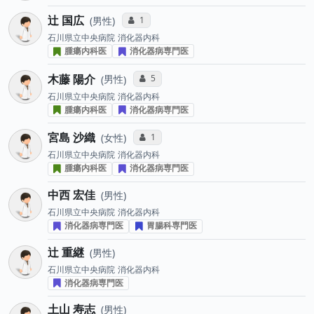
辻 国広
コミュニケーション・タイプ投票数
1
男性
石川県立中央病院
消化器内科
腫瘍内科医
消化器病専門医
木藤 陽介
コミュニケーション・タイプ投票数
5
男性
石川県立中央病院
消化器内科
腫瘍内科医
消化器病専門医
宮島 沙織
コミュニケーション・タイプ投票数
1
女性
石川県立中央病院
消化器内科
腫瘍内科医
消化器病専門医
中西 宏佳
男性
石川県立中央病院
消化器内科
消化器病専門医
胃腸科専門医
辻 重継
男性
石川県立中央病院
消化器内科
消化器病専門医
土山 寿志
男性