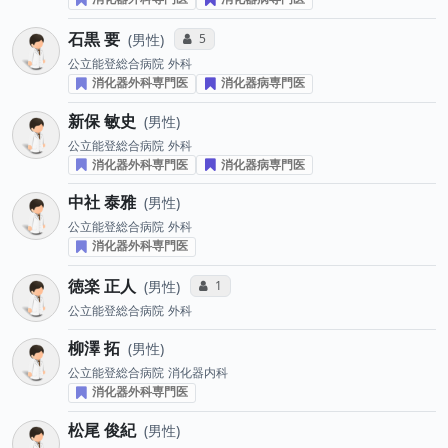
石黒 要
コミュニケーション・タイプ投票数
5
男性
公立能登総合病院
外科
消化器外科専門医
消化器病専門医
新保 敏史
男性
公立能登総合病院
外科
消化器外科専門医
消化器病専門医
中社 泰雅
男性
公立能登総合病院
外科
消化器外科専門医
徳楽 正人
コミュニケーション・タイプ投票数
1
男性
公立能登総合病院
外科
柳澤 拓
男性
公立能登総合病院
消化器内科
消化器外科専門医
松尾 俊紀
男性