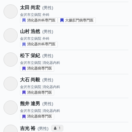
太田 尚宏
男性
金沢市立病院
外科
消化器外科専門医
大腸肛門病専門医
山村 浩然
男性
金沢市立病院
外科
消化器外科専門医
松下 栄紀
男性
金沢市立病院
消化器内科
消化器病専門医
大石 尚毅
男性
金沢市立病院
消化器内科
消化器病専門医
熊井 達男
男性
金沢市立病院
消化器内科
消化器病専門医
吉光 裕
コミュニケーション・タイプ投票数
1
男性