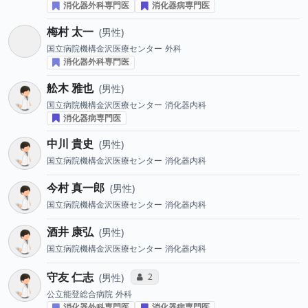
消化器外科専門医
消化器病専門医
梅村 太一
男性
国立病院機構金沢医療センター
外科
消化器外科専門医
舩木 雅也
男性
国立病院機構金沢医療センター
消化器内科
消化器病専門医
中川 貴史
男性
国立病院機構金沢医療センター
消化器内科
今村 真一郎
男性
国立病院機構金沢医療センター
消化器内科
酒井 康弘
男性
国立病院機構金沢医療センター
消化器内科
守友 仁志
コミュニケーション・タイプ投票数
2
男性
公立能登総合病院
外科
消化器外科専門医
消化器病専門医