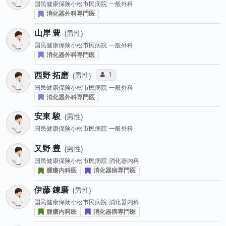
国民健康保険小松市民病院
一般外科
消化器外科専門医
山岸 豊
男性
国民健康保険小松市民病院
一般外科
消化器外科専門医
西野 拓磨
コミュニケーション・タイプ投票数
1
男性
国民健康保険小松市民病院
一般外科
消化器外科専門医
安東 駿
男性
国民健康保険小松市民病院
一般外科
又野 豊
男性
国民健康保険小松市民病院
消化器内科
腫瘍内科医
消化器病専門医
伊藤 錬磨
男性
国民健康保険小松市民病院
消化器内科
腫瘍内科医
消化器病専門医