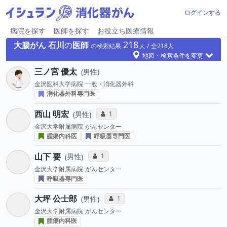
ログインする
病院を探す
医師を探す
お役立ち医療情報
218
大腸がん
石川
の
医師
の検索結果
218
地図・検索条件を変更
三ノ宮 優太
男性
金沢医科大学病院
一般・消化器外科
消化器外科専門医
西山 明宏
コミュニケーション・タイプ投票数
1
男性
金沢大学附属病院
がんセンター
腫瘍内科医
呼吸器専門医
山下 要
コミュニケーション・タイプ投票数
1
男性
金沢大学附属病院
がんセンター
呼吸器専門医
大坪 公士郎
コミュニケーション・タイプ投票数
1
男性
金沢大学附属病院
がんセンター
腫瘍内科医