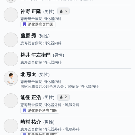
神野 正隆
コミュニケーション・タイプ投票数
6
男性
恵寿総合病院
消化器内科
消化器病専門医
藤原 秀
男性
恵寿総合病院
消化器内科
桃井 午左衛門
男性
恵寿総合病院
消化器内科
北 恵太
男性
恵寿総合病院
消化器内科
国家公務員共済組合連合会 北陸病院
消化器内科
能登 正浩
コミュニケーション・タイプ投票数
2
男性
恵寿総合病院
消化器外科・乳腺外科
消化器外科専門医
崎村 祐介
男性
恵寿総合病院
消化器外科・乳腺外科
消化器外科専門医