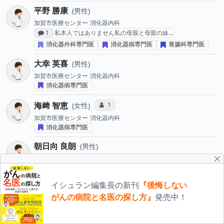
平野 勝康
男性
加賀市医療センター
消化器内科
感想投稿数
1
私本人ではありません私の母親と母親の妹…
消化器外科専門医
消化器病専門医
胃腸科専門医
大幸 英喜
男性
加賀市医療センター
消化器内科
消化器病専門医
海﨑 智恵
コミュニケーション・タイプ投票数
1
女性
加賀市医療センター
消化器内科
消化器病専門医
朝日向 良朗
男性
加賀市医療センター
消化器内科
龍澤 泰彦
男性
イシュラン編集長の新刊
『後悔しない
石川県済生会金沢病院
外科
がんの病院と名医の探し方』
発売中！
消化器外科専門医
消化器病専門医
今井 哲也
男性