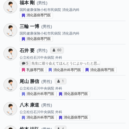
福本 剛
男性
国民健康保険小松市民病院
消化器内科
消化器病専門医
三輪 一博
男性
国民健康保険小松市民病院
消化器内科
消化器病専門医
石井 要
コミュニケーション・タイプ投票数
60
男性
公立松任石川中央病院
外科
感想投稿数
5
先生に巡り会えてほんとうによかったと思…
乳腺専門医
消化器外科専門医
消化器病専門医
尾山 勝信
コミュニケーション・タイプ投票数
1
男性
公立松任石川中央病院
外科
消化器外科専門医
消化器病専門医
八木 康道
男性
公立松任石川中央病院
外科
消化器外科専門医
消化器病専門医
竹本 法弘
コミュニケーション・タイプ投票数
4