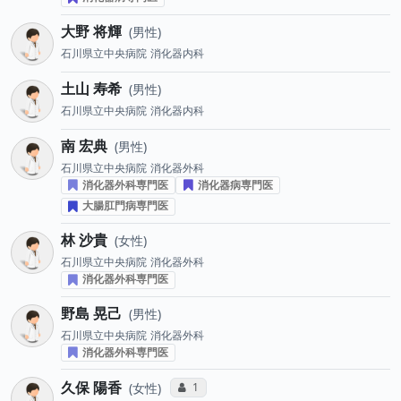
大野 将輝
男性
石川県立中央病院
消化器内科
土山 寿希
男性
石川県立中央病院
消化器内科
南 宏典
男性
石川県立中央病院
消化器外科
消化器外科専門医
消化器病専門医
大腸肛門病専門医
林 沙貴
女性
石川県立中央病院
消化器外科
消化器外科専門医
野島 晃己
男性
石川県立中央病院
消化器外科
消化器外科専門医
久保 陽香
コミュニケーション・タイプ投票数
1
女性