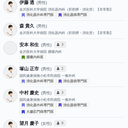
伊藤 透
男性
金沢医科大学病院
消化器内科（肝胆膵・消化管）【非常勤】
消化器外科専門医
消化器病専門医
森 貴久
男性
金沢医科大学病院
消化器内科（肝胆膵・消化管）【非常勤】
安本 和生
コミュニケーション・タイプ投票数
3
男性
金沢医科大学病院
腫瘍内科
腫瘍内科医
塚山 正市
コミュニケーション・タイプ投票数
2
男性
国民健康保険小松市民病院
一般外科
消化器外科専門医
消化器病専門医
中村 慶史
コミュニケーション・タイプ投票数
3
男性
国民健康保険小松市民病院
一般外科
消化器外科専門医
消化器病専門医
大腸肛門病専門医
望月 慶子
コミュニケーション・タイプ投票数
9
女性