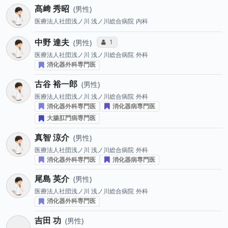
髙﨑 秀昭
男性
医療法人社団浅ノ川 浅ノ川総合病院
内科
中野 達夫
コミュニケーション・タイプ投票数
1
男性
医療法人社団浅ノ川 浅ノ川総合病院
外科
消化器外科専門医
古谷 裕一郎
男性
医療法人社団浅ノ川 浅ノ川総合病院
外科
消化器外科専門医
消化器病専門医
大腸肛門病専門医
真智 涼介
男性
医療法人社団浅ノ川 浅ノ川総合病院
外科
消化器外科専門医
消化器病専門医
尾島 英介
男性
医療法人社団浅ノ川 浅ノ川総合病院
外科
消化器外科専門医
吉田 功
男性