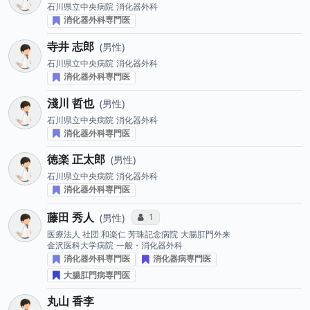
石川県立中央病院
消化器外科
消化器外科専門医
寺井 志郎
男性
石川県立中央病院
消化器外科
消化器外科専門医
淺川 哲也
男性
石川県立中央病院
消化器外科
消化器外科専門医
徳楽 正太郎
男性
石川県立中央病院
消化器外科
消化器外科専門医
藤田 秀人
コミュニケーション・タイプ投票数
1
男性
医療法人 社団 和楽仁 芳珠記念病院
大腸肛門外来
金沢医科大学病院
一般・消化器外科
消化器外科専門医
消化器病専門医
大腸肛門病専門医
丸山 香李