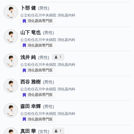
卜部 健
男性
公立松任石川中央病院
消化器内科
消化器病専門医
山下 竜也
男性
公立松任石川中央病院
消化器内科
消化器病専門医
浅井 純
コミュニケーション・タイプ投票数
1
男性
公立松任石川中央病院
消化器内科
消化器病専門医
西谷 雅樹
男性
公立松任石川中央病院
消化器内科
消化器病専門医
森田 幸輝
男性
公立松任石川中央病院
消化器内科
消化器病専門医
真田 華
コミュニケーション・タイプ投票数
1
女性