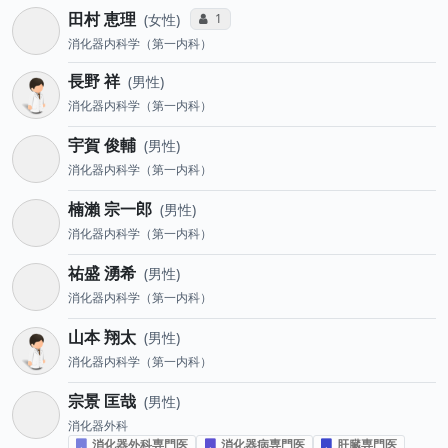
田村 恵理
コミュニケーション・タイプ投票数
1
女性
消化器内科学（第一内科）
長野 祥
男性
消化器内科学（第一内科）
宇賀 俊輔
男性
消化器内科学（第一内科）
楠瀨 宗一郎
男性
消化器内科学（第一内科）
祐盛 湧希
男性
消化器内科学（第一内科）
山本 翔太
男性
消化器内科学（第一内科）
宗景 匡哉
男性
消化器外科
消化器外科専門医
消化器病専門医
肝臓専門医