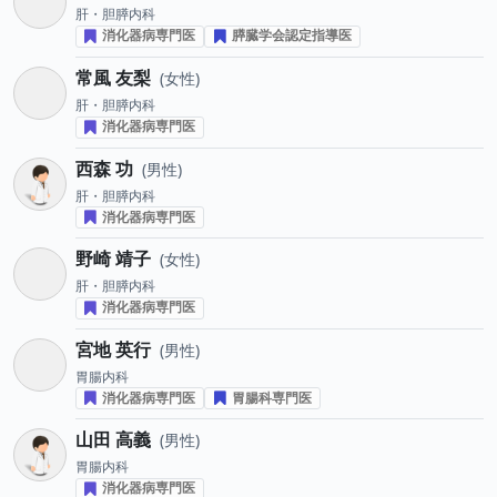
肝・胆膵内科
消化器病専門医
膵臓学会認定指導医
常風 友梨
女性
肝・胆膵内科
消化器病専門医
西森 功
男性
肝・胆膵内科
消化器病専門医
野崎 靖子
女性
肝・胆膵内科
消化器病専門医
宮地 英行
男性
胃腸内科
消化器病専門医
胃腸科専門医
山田 高義
男性
胃腸内科
消化器病専門医