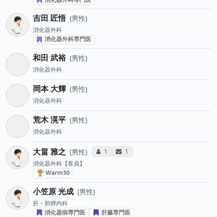
吉田 匠悟
男性
消化器外科
消化器外科専門医
和田 武裕
男性
消化器外科
岡本 大輝
男性
消化器外科
荒木 滉平
男性
消化器外科
大畠 雅之
コミュニケーション・タイプ投票数
サンキューレター送付数
1
1
男性
消化器外科【客員】
血液がん治療医 “Warm30” (2023年)
Warm30
小笠原 光成
男性
肝・胆膵内科
消化器病専門医
肝臓専門医