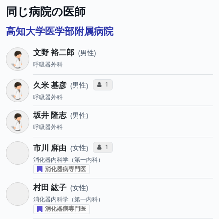
同じ病院の医師
高知大学医学部附属病院
文野 裕二郎
男性
呼吸器外科
久米 基彦
コミュニケーション・タイプ投票数
1
男性
呼吸器外科
坂井 隆志
男性
呼吸器外科
市川 麻由
コミュニケーション・タイプ投票数
1
女性
消化器内科学（第一内科）
消化器病専門医
村田 紘子
女性
消化器内科学（第一内科）
消化器病専門医