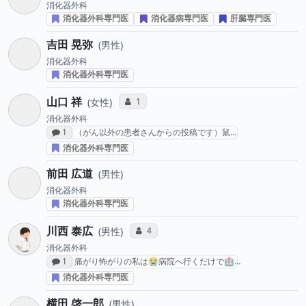
消化器外科
消化器外科専門医
消化器病専門医
肝臓専門医
吉田 晃弥
男性
消化器外科
消化器外科専門医
山口 祥
コミュニケーション・タイプ投票数
1
女性
消化器外科
感想投稿数
1
（がん以外の患者さんからの投稿です）鼠…
消化器外科専門医
前田 広道
男性
消化器外科
消化器外科専門医
川西 泰広
コミュニケーション・タイプ投票数
4
男性
消化器外科
感想投稿数
1
痛がり怖がりの私は😭病院へ行くだけで🏥…
消化器外科専門医
横田 啓一郎
男性