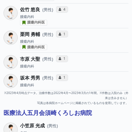
佐竹 悠良
コミュニケーション・タイプ投票数
4
男性
腫瘍内科
腫瘍内科医
栗岡 勇輔
コミュニケーション・タイプ投票数
1
男性
腫瘍内科
腫瘍内科医
市原 大聖
コミュニケーション・タイプ投票数
1
男性
腫瘍内科
坂本 秀男
コミュニケーション・タイプ投票数
1
男性
腫瘍内科
※2023年4月時点データ。治療件数は2022年4月〜2023年3月の1年間。※件数は入院のみ（外
来は含みません）
写真は各病院ホームページに掲載されているものを使用しています。
医療法人五月会須崎くろしお病院
小笠原 光成
男性