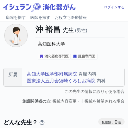
ログインする
病院を探す
医師を探す
お役立ち医療情報
沖 裕昌
先生
男性
高知医科大学
消化器病専門医
肝臓専門医
高知大学医学部附属病院
胃腸内科
所属
医療法人五月会須崎くろしお病院
内科
この先生の情報に誤りがある場合
施設関係者の方:
掲載内容変更・非掲載を希望される場合
コミュニケ
どんな先生？
0