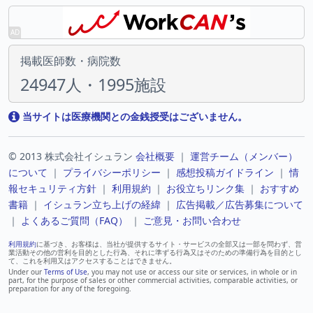
掲載医師数・病院数
24947人・1995施設
当サイトは医療機関との金銭授受はございません。
© 2013 株式会社イシュラン
会社概要
｜
運営チーム（メンバー）
について
｜
プライバシーポリシー
｜
感想投稿ガイドライン
｜
情
報セキュリティ方針
｜
利用規約
｜
お役立ちリンク集
｜
おすすめ
書籍
｜
イシュラン立ち上げの経緯
｜
広告掲載／広告募集について
｜
よくあるご質問（FAQ）
｜
ご意見・お問い合わせ
利用規約
に基づき、お客様は、当社が提供するサイト・サービスの全部又は一部を問わず、営
業活動その他の営利を目的とした行為、それに準ずる行為又はそのための準備行為を目的とし
て、これを利用又はアクセスすることはできません。
Under our
Terms of Use
, you may not use or access our site or services, in whole or in
part, for the purpose of sales or other commercial activities, comparable activities, or
preparation for any of the foregoing.