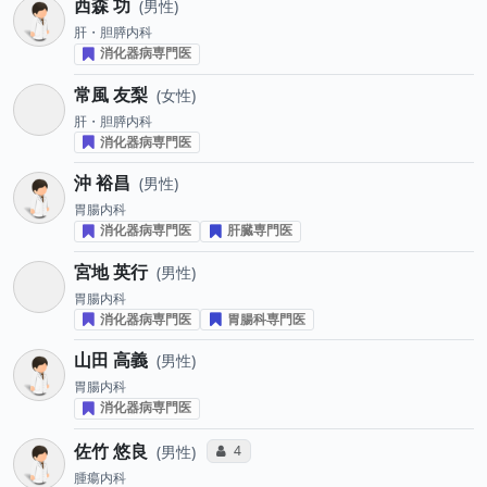
西森 功
男性
肝・胆膵内科
消化器病専門医
常風 友梨
女性
肝・胆膵内科
消化器病専門医
沖 裕昌
男性
胃腸内科
消化器病専門医
肝臓専門医
宮地 英行
男性
胃腸内科
消化器病専門医
胃腸科専門医
山田 高義
男性
胃腸内科
消化器病専門医
佐竹 悠良
コミュニケーション・タイプ投票数
4
男性
腫瘍内科