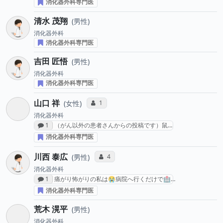
消化器外科専門医
清水 茂翔
男性
消化器外科
消化器外科専門医
吉田 匠悟
男性
消化器外科
消化器外科専門医
山口 祥
コミュニケーション・タイプ投票数
1
女性
消化器外科
感想投稿数
1
（がん以外の患者さんからの投稿です）鼠…
消化器外科専門医
川西 泰広
コミュニケーション・タイプ投票数
4
男性
消化器外科
感想投稿数
1
痛がり怖がりの私は😭病院へ行くだけで🏥…
消化器外科専門医
荒木 滉平
男性
消化器外科