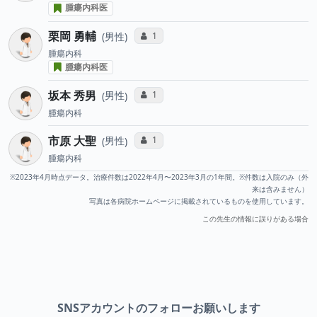
腫瘍内科医
栗岡 勇輔
コミュニケーション・タイプ投票数
1
男性
腫瘍内科
腫瘍内科医
坂本 秀男
コミュニケーション・タイプ投票数
1
男性
腫瘍内科
市原 大聖
コミュニケーション・タイプ投票数
1
男性
腫瘍内科
※2023年4月時点データ。治療件数は2022年4月〜2023年3月の1年間。※件数は入院のみ（外
来は含みません）
写真は各病院ホームページに掲載されているものを使用しています。
この先生の情報に誤りがある場合
SNSアカウントのフォローお願いします