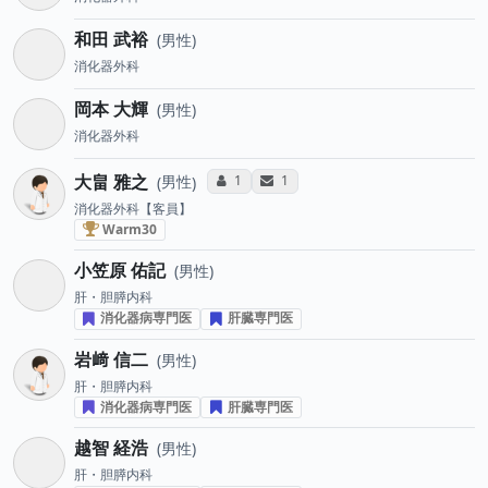
和田 武裕
男性
消化器外科
岡本 大輝
男性
消化器外科
大畠 雅之
コミュニケーション・タイプ投票数
サンキューレター送付数
1
1
男性
消化器外科【客員】
血液がん治療医 “Warm30” (2023年)
Warm30
小笠原 佑記
男性
肝・胆膵内科
消化器病専門医
肝臓専門医
岩﨑 信二
男性
肝・胆膵内科
消化器病専門医
肝臓専門医
越智 経浩
男性
肝・胆膵内科