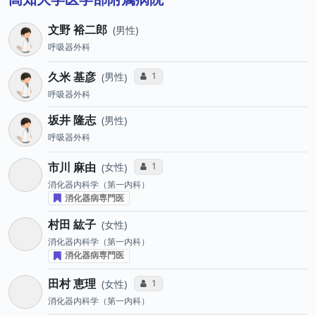
文野 裕二郎
男性
呼吸器外科
久米 基彦
コミュニケーション・タイプ投票数
1
男性
呼吸器外科
坂井 隆志
男性
呼吸器外科
市川 麻由
コミュニケーション・タイプ投票数
1
女性
消化器内科学（第一内科）
消化器病専門医
村田 紘子
女性
消化器内科学（第一内科）
消化器病専門医
田村 恵理
コミュニケーション・タイプ投票数
1
女性
消化器内科学（第一内科）