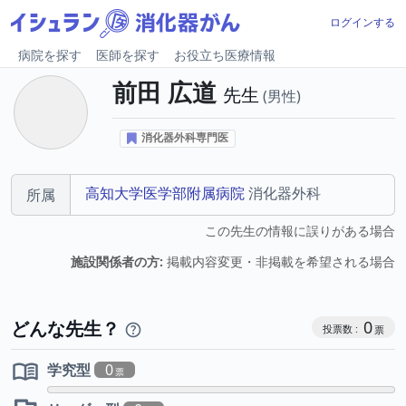
ログインする
病院を探す
医師を探す
お役立ち医療情報
前田 広道
先生
男性
消化器外科専門医
高知大学医学部附属病院
消化器外科
所属
この先生の情報に誤りがある場合
施設関係者の方:
掲載内容変更・非掲載を希望される場合
コミュニケ
どんな先生？
0
学究型
0