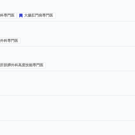
科専門医
大腸肛門病専門医
プ投票数
外科専門医
肝胆膵外科高度技能専門医
プ投票数