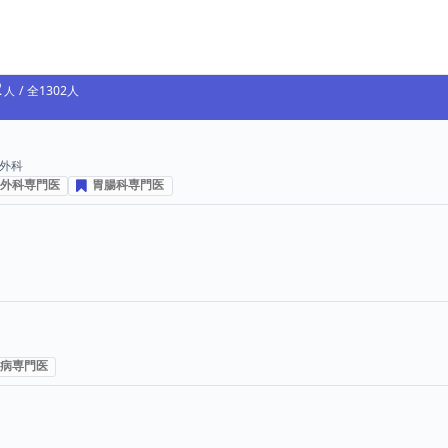
2
1302
外科
外科専門医
胃腸科専門医
プ投票数
病専門医
票数