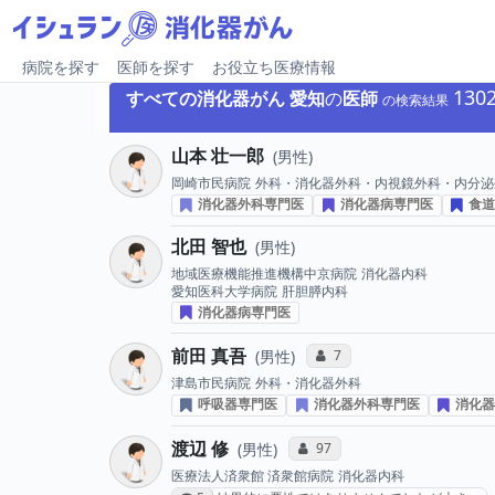
病院を探す
医師を探す
お役立ち医療情報
130
すべての消化器がん
愛知
の
医師
の検索結果
山本 壮一郎
男性
岡崎市民病院
外科・消化器外科・内視鏡外科・内分泌
消化器外科専門医
消化器病専門医
食道
北田 智也
男性
地域医療機能推進機構中京病院
消化器内科
愛知医科大学病院
肝胆膵内科
消化器病専門医
前田 真吾
コミュニケーション・タイ
7
男性
津島市民病院
外科・消化器外科
呼吸器専門医
消化器外科専門医
消化器
渡辺 修
コミュニケーション・タイプ投
97
男性
医療法人済衆館 済衆館病院
消化器内科