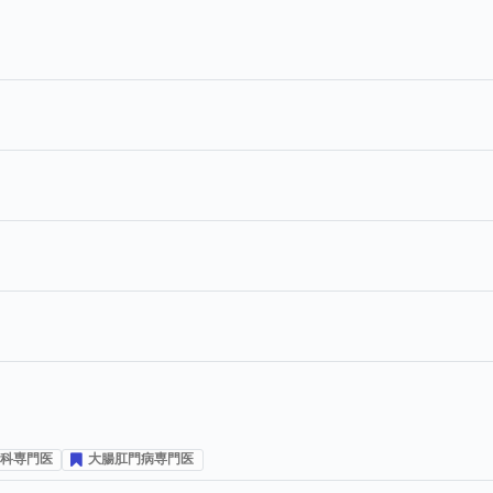
プ投票数
科専門医
大腸肛門病専門医