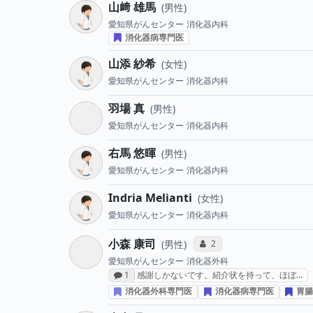
山﨑 雄馬
男性
愛知県がんセンター
消化器内科
消化器病専門医
山添 紗希
女性
愛知県がんセンター
消化器内科
羽場 真
男性
愛知県がんセンター
消化器内科
右馬 悠暉
男性
愛知県がんセンター
消化器内科
Indria Melianti
女性
愛知県がんセンター
消化器内科
小森 康司
コミュニケーション・タイ
2
男性
愛知県がんセンター
消化器外科
感想投稿数
1
感謝しかないです。紹介状を持って、ほぼ…
消化器外科専門医
消化器病専門医
胃腸