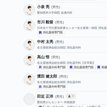
小泉 亮
男性
愛知医科大学病院
血液内科
市川 毅留
男性
日本赤十字社愛知医療センター名古屋第一病院
消化器
消化器病専門医
中村 太亮
男性
名古屋徳洲会総合病院
消化器内科
高山 悟
男性
名古屋徳洲会総合病院
消化器外科【非常勤】
消化器外科専門医
消化器病専門医
胃腸
濱田 健太郎
男性
名古屋徳洲会総合病院
消化器外科
消化器外科専門医
田近 正洋
コミュニケーション・タイ
1
男性
愛知県がんセンター
内視鏡部
感想投稿数
1
良い先生です。大腸がんかも…と診断を受…