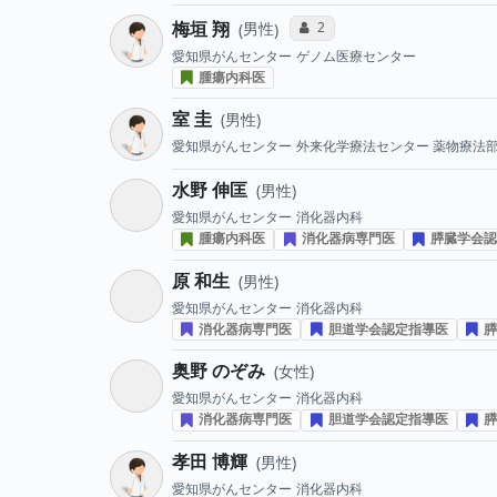
梅垣 翔
コミュニケーション・タイプ投
2
男性
愛知県がんセンター
ゲノム医療センター
腫瘍内科医
室 圭
男性
愛知県がんセンター
外来化学療法センター 薬物療法
水野 伸匡
男性
愛知県がんセンター
消化器内科
腫瘍内科医
消化器病専門医
膵臓学会認
原 和生
男性
愛知県がんセンター
消化器内科
消化器病専門医
胆道学会認定指導医
膵
奥野 のぞみ
女性
愛知県がんセンター
消化器内科
消化器病専門医
胆道学会認定指導医
膵
孝田 博輝
男性
愛知県がんセンター
消化器内科