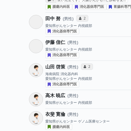
腫瘍内科医
消化器病専門医
胃腸科専門
田中 努
コミュニケーション・タイプ投
2
男性
愛知県がんセンター
内視鏡部
消化器病専門医
伊藤 信仁
男性
愛知県がんセンター
内視鏡部
消化器病専門医
山田 啓策
コミュニケーション・タイ
2
男性
海南病院
消化器内科
愛知県がんセンター
内視鏡部
消化器病専門医
高木 暁広
男性
愛知県がんセンター
内視鏡部
衣斐 寛倫
男性
愛知県がんセンター
ゲノム医療センター
腫瘍内科医