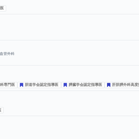
医
プ投票数
血管外科
科専門医
胆道学会認定指導医
膵臓学会認定指導医
肝胆膵外科高度
医
プ投票数