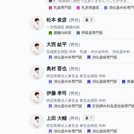
感想投稿数
5
結果的に悪性ではありませんでしたが大き…
乳腺専門医
乳房再建医
消化器外科専門
松本 俊彦
コミュニケーション・タイ
3
男性
一宮西病院
腫瘍内科
腫瘍内科医
呼吸器専門医
大西 紘平
男性
安城更生病院
外科 乳腺・内分泌外科、消化器外科、
消化器外科専門医
消化器病専門医
奥村 晋也
男性
特定医療法人泰玄会 泰玄会病院
外科
消化器外科専門医
消化器病専門医
胃腸
伊藤 孝司
男性
特定医療法人泰玄会 泰玄会病院
外科
消化器外科専門医
肝胆膵外科高度技能専門
上田 大輔
コミュニケーション・タイ
1
男性
特定医療法人泰玄会 泰玄会病院
外科
消化器外科専門医
消化器病専門医