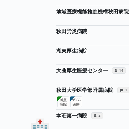
地域医療機能推進機構秋田病院
秋田労災病院
湖東厚生病院
大曲厚生医療センター
コミュ
14
秋田大学医学部附属病院
感
1
拠点
ゲノム
病院
医療
所属医師へ
本荘第一病院
コミュニケーション
2