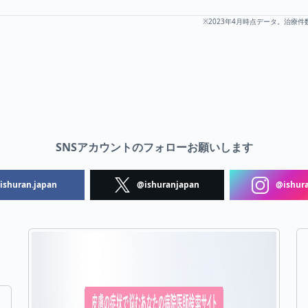
※2023年4月時点データ。治療件
SNSアカウントのフォローお願いします
shuran.japan
@ishuranjapan
@ishura