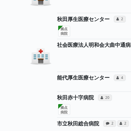
所
秋田厚生医療センター
コミュ
2
拠点
病院
社会医療法人明和会大曲中通病
所
能代厚生医療センター
コミュ
4
所属医師
秋田赤十字病院
コミュニケーショ
20
拠点
病院
病院へ
市立秋田総合病院
感想投稿（合
コミ
2
2