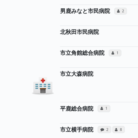
所属
男鹿みなと市民病院
コミュニケ
2
北秋田市民病院
所属医
市立角館総合病院
コミュニケー
1
市立大森病院
所属医師へ
平鹿総合病院
コミュニケーション
1
病院への声
所属
市立横手病院
感想投稿（合算）
コミュニケ
2
8