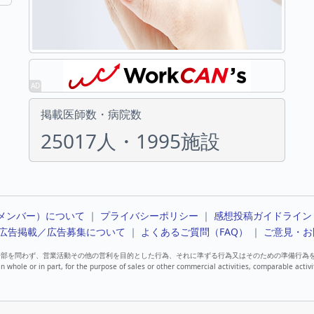
掲載医師数・病院数
25017人・1995施設
メンバー）について
｜
プライバシーポリシー
｜
感想投稿ガイドライン
広告掲載／広告募集について
｜
よくあるご質問（FAQ）
｜
ご意見・お
一部を問わず、営業活動その他の営利を目的とした行為、それに準ずる行為又はそのための準備行為
in whole or in part, for the purpose of sales or other commercial activities, comparable activi