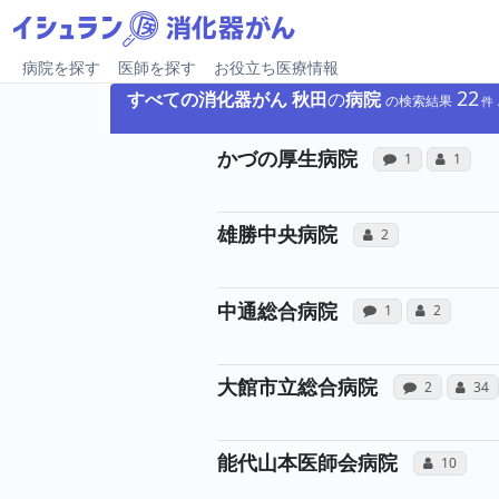
病院を探す
医師を探す
お役立ち医療情報
22
すべての消化器がん
秋田
の
病院
の検索結果
病院への
所
かづの厚生病院
感想投稿（合算
コミュニ
1
1
所属医師へ
雄勝中央病院
コミュニケーション
2
病院への声
所属
中通総合病院
感想投稿（合算）
コミュニケ
1
2
病院へ
大館市立総合病院
感想投稿（合
コミ
2
34
所
能代山本医師会病院
コミュニケ
10