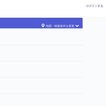
ログインする
地図・検索条件を変更
す
ます
す
ます
れています
います