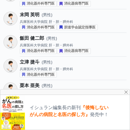
消化器外科専門医
消化器病専門医
末岡 英明
男性
兵庫医科大学病院
肝・胆・膵外科
消化器外科専門医
胆道学会認定指導医
飯田 健二郎
男性
兵庫医科大学病院
肝・胆・膵外科
消化器外科専門医
消化器病専門医
立津 捷斗
男性
兵庫医科大学病院
肝・胆・膵外科
消化器外科専門医
栗本 亜美
男性
兵庫医科大学病院
肝・胆・膵外科
消化器外科専門医
イシュラン編集長の新刊
『後悔しない
原田 和
男性
がんの病院と名医の探し方』
発売中！
兵庫医科大学病院
肝・胆・膵外科
消化器外科専門医