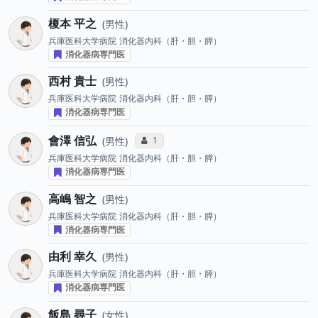
榎本 平之
男性
兵庫医科大学病院
消化器内科（肝・胆・膵）
消化器病専門医
西村 貴士
男性
兵庫医科大学病院
消化器内科（肝・胆・膵）
消化器病専門医
會澤 信弘
コミュニケーション・タイプ投票数
1
男性
兵庫医科大学病院
消化器内科（肝・胆・膵）
消化器病専門医
高嶋 智之
男性
兵庫医科大学病院
消化器内科（肝・胆・膵）
消化器病専門医
由利 幸久
男性
兵庫医科大学病院
消化器内科（肝・胆・膵）
消化器病専門医
飯島 尋子
女性