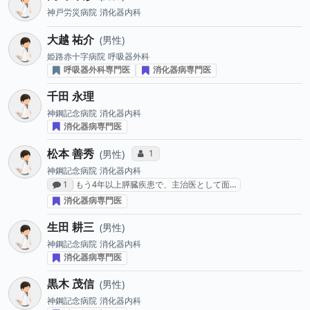
神戸労災病院
消化器内科
大越 祐介
男性
姫路赤十字病院
呼吸器外科
呼吸器外科専門医
消化器病専門医
千田 永理
神鋼記念病院
消化器内科
消化器病専門医
松本 善秀
コミュニケーション・タイプ投票数
1
男性
神鋼記念病院
消化器内科
感想投稿数
1
もう4年以上膵臓疾患で、主治医として面…
消化器病専門医
生田 耕三
男性
神鋼記念病院
消化器内科
消化器病専門医
黒木 茂信
男性
神鋼記念病院
消化器内科