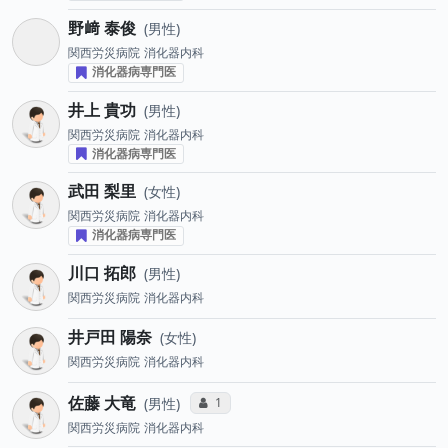
野﨑 泰俊
男性
関西労災病院
消化器内科
消化器病専門医
井上 貴功
男性
関西労災病院
消化器内科
消化器病専門医
武田 梨里
女性
関西労災病院
消化器内科
消化器病専門医
川口 拓郎
男性
関西労災病院
消化器内科
井戸田 陽奈
女性
関西労災病院
消化器内科
佐藤 大竜
コミュニケーション・タイプ投票数
1
男性
関西労災病院
消化器内科