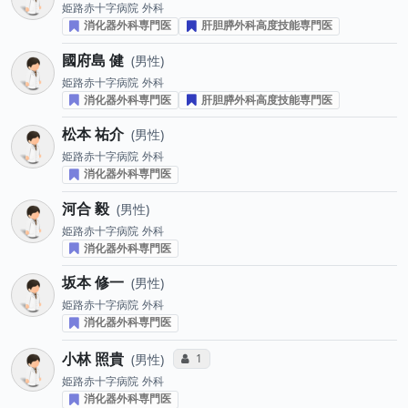
姫路赤十字病院
外科
消化器外科専門医
肝胆膵外科高度技能専門医
國府島 健
男性
姫路赤十字病院
外科
消化器外科専門医
肝胆膵外科高度技能専門医
松本 祐介
男性
姫路赤十字病院
外科
消化器外科専門医
河合 毅
男性
姫路赤十字病院
外科
消化器外科専門医
坂本 修一
男性
姫路赤十字病院
外科
消化器外科専門医
小林 照貴
コミュニケーション・タイプ投票数
1
男性
姫路赤十字病院
外科
消化器外科専門医