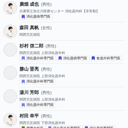
廣畑 成也
男性
兵庫県立加古川医療センター
消化器内科【非常勤】
消化器病専門医
森田 真帆
女性
関西労災病院
杉村 啓二郎
男性
関西労災病院
上部消化器外科
消化器外科専門医
消化器病専門医
食道外科専門医
勝山 晋亮
男性
関西労災病院
上部消化器外科
消化器外科専門医
湯川 芳郎
男性
関西労災病院
上部消化器外科
消化器外科専門医
村田 幸平
男性
関西労災病院
下部消化器外科