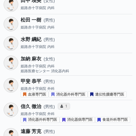
田中 瑛美
女性
姫路赤十字病院
内科
松田 一樹
男性
姫路赤十字病院
内科
水野 綱紀
男性
姫路赤十字病院
内科
加納 麻衣
女性
姫路赤十字病院
内科
姫路医療センター
消化器内科
甲斐 恭平
男性
姫路赤十字病院
外科
血液専門医
消化器外科専門医
遺伝性腫瘍専門医
信久 徹治
コミュニケーション・タイプ投票数
1
男性
姫路赤十字病院
外科
消化器外科専門医
消化器病専門医
食道外科専門医
遠藤 芳克
男性