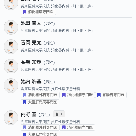
兵庫医科大学病院
消化器内科（肝・胆・膵）
消化器病専門医
池田 直人
男性
兵庫医科大学病院
消化器内科（肝・胆・膵）
𠮷岡 亮太
男性
兵庫医科大学病院
消化器内科（肝・胆・膵）
吞海 知輝
男性
兵庫医科大学病院
消化器内科（肝・胆・膵）
池内 浩基
男性
兵庫医科大学病院
炎症性腸疾患外科
消化器外科専門医
消化器病専門医
胃腸科専門医
大腸肛門病専門医
内野 基
コミュニケーション・タイプ投票数
1
男性
兵庫医科大学病院
炎症性腸疾患外科
消化器外科専門医
消化器病専門医
大腸肛門病専門医