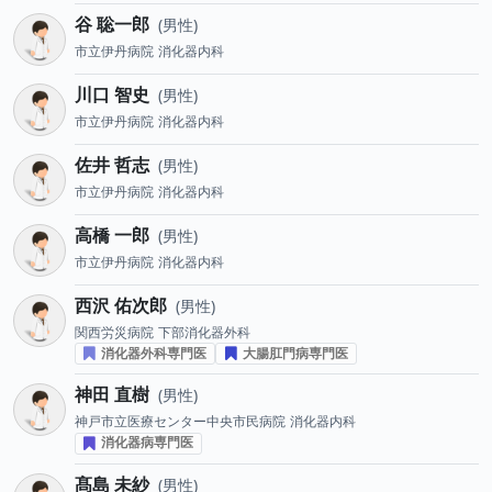
谷 聡一郎
男性
市立伊丹病院
消化器内科
川口 智史
男性
市立伊丹病院
消化器内科
佐井 哲志
男性
市立伊丹病院
消化器内科
高橋 一郎
男性
市立伊丹病院
消化器内科
西沢 佑次郎
男性
関西労災病院
下部消化器外科
消化器外科専門医
大腸肛門病専門医
神田 直樹
男性
神戸市立医療センター中央市民病院
消化器内科
消化器病専門医
髙島 未紗
男性