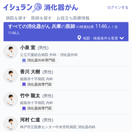
ログインする
病院を探す
医師を探す
お役立ち医療情報
1146
すべての消化器がん
兵庫
の
医師
の検索結果
1146
地図・検索条件を変更
小泉 宣
男性
公立宍粟総合病院
外科・消化器外科
消化器外科専門医
香川 大樹
男性
姫路赤十字病院
内科
消化器病専門医
竹中 龍太
男性
姫路赤十字病院
内科
消化器病専門医
河村 仁道
男性
神戸市立医療センター中央市民病院
消化器内科