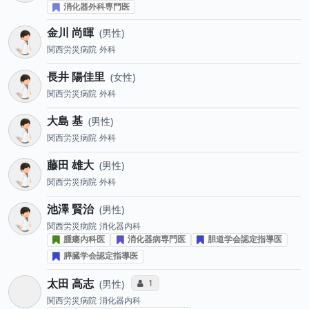
消化器外科専門医
金川 尚暉
男性
関西労災病院
外科
長井 陽佳里
女性
関西労災病院
外科
大島 基
男性
関西労災病院
外科
藤田 雄大
男性
関西労災病院
外科
池澤 賢治
男性
関西労災病院
消化器内科
腫瘍内科医
消化器病専門医
胆道学会認定指導医
膵臓学会認定指導医
太田 高志
コミュニケーション・タイプ投票数
1
男性
関西労災病院
消化器内科