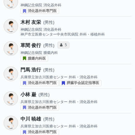
神鋼記念病院
消化器外科
消化器外科専門医
木村 友栄
男性
神鋼記念病院
消化器外科
神戸市立医療センター中央市民病院
外科・移植外科
草間 俊行
コミュニケーション・タイプ投票数
5
男性
神鋼記念病院
腫瘍内科
腫瘍内科医
門馬 浩行
男性
兵庫県立加古川医療センター
外科・消化器外科
消化器外科専門医
膵臓学会認定指導医
小林 巌
男性
兵庫県立加古川医療センター
外科・消化器外科
消化器外科専門医
中川 暁雄
男性
兵庫県立加古川医療センター
外科・消化器外科
消化器外科専門医