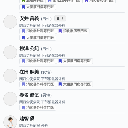
腫瘍内科医
消化器外科専門医
消化器病専門医
大腸肛門病専門医
安井 昌義
コミュニケーション・タイプ投票数
1
男性
関西労災病院
下部消化器外科
消化器外科専門医
消化器病専門医
大腸肛門病専門医
柳澤 公紀
男性
関西労災病院
下部消化器外科
消化器外科専門医
大腸肛門病専門医
在田 麻美
女性
関西労災病院
下部消化器外科
消化器外科専門医
大腸肛門病専門医
春名 健伍
男性
関西労災病院
下部消化器外科
消化器外科専門医
越智 優
関西労災病院
外科