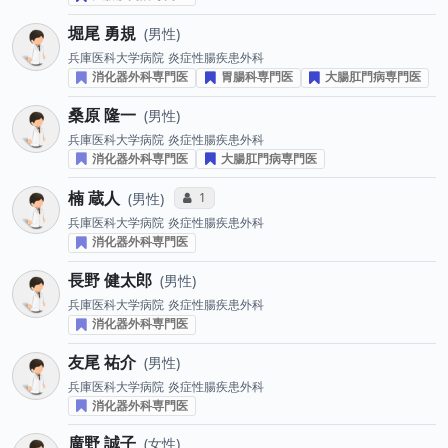
堀尾 勇規
男性
兵庫医科大学病院
炎症性腸疾患外科
消化器外科専門医
胃腸科専門医
大腸肛門病専門医
桑原 隆一
男性
兵庫医科大学病院
炎症性腸疾患外科
消化器外科専門医
大腸肛門病専門医
楠 蔵人
コミュニケーション・タイプ投票数
1
男性
兵庫医科大学病院
炎症性腸疾患外科
消化器外科専門医
長野 健太郎
男性
兵庫医科大学病院
炎症性腸疾患外科
消化器外科専門医
友尾 祐介
男性
兵庫医科大学病院
炎症性腸疾患外科
消化器外科専門医
廣野 誠子
女性