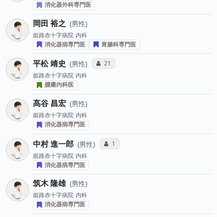
消化器外科専門医
岡田 裕之
男性
姫路赤十字病院
内科
消化器病専門医
胃腸科専門医
平松 靖史
コミュニケーション・タイプ投票数
21
男性
姫路赤十字病院
内科
腫瘍内科医
髙谷 昌宏
男性
姫路赤十字病院
内科
消化器病専門医
中村 進一郎
コミュニケーション・タイプ投票数
1
男性
姫路赤十字病院
内科
消化器病専門医
筑木 隆雄
男性
姫路赤十字病院
内科
消化器病専門医