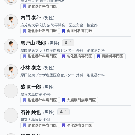
鹿児島大学病院
消化器外科
消化器外科専門医
内門 泰斗
男性
鹿児島大学病院
病院再開発・医療安全・検査部
消化器外科専門医
食道外科専門医
瀬戸山 徹郎
コミュニケーション・タイプ投票数
1
男性
県民健康プラザ鹿屋医療センター
外科・消化器外科
消化器外科専門医
消化器病専門医
胃腸科専門医
小林 泰之
男性
県民健康プラザ鹿屋医療センター
外科・消化器外科
盛 真一郎
男性
県立大島病院
外科
消化器外科専門医
大腸肛門病専門医
石神 純也
コミュニケーション・タイプ投票数
1
男性
県立大島病院
外科
消化器外科専門医
消化器病専門医