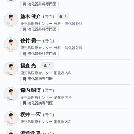
消化器外科専門医
塗木 健介
コミュニケーション・タイプ投票数
1
男性
鹿児島医療センター
外科・消化器外科
消化器外科専門医
佐竹 霜一
男性
鹿児島医療センター
外科・消化器外科
消化器外科専門医
福森 光
コミュニケーション・タイプ投票数
1
鹿児島医療センター
消化器内科
消化器病専門医
森内 昭博
男性
鹿児島医療センター
消化器内科
消化器病専門医
櫻井 一宏
男性
鹿児島医療センター
消化器内科
湯通堂 遥
女性