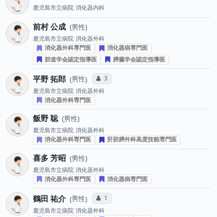
鹿児島市立病院
消化器内科
前村 公成
男性
鹿児島市立病院
消化器外科
消化器外科専門医
消化器病専門医
胆道学会認定指導医
膵臓学会認定指導医
平野 拓郎
コミュニケーション・タイプ投票数
3
男性
鹿児島市立病院
消化器外科
消化器外科専門医
飯野 聡
男性
鹿児島市立病院
消化器外科
消化器外科専門医
肝胆膵外科高度技能専門医
喜多 芳昭
男性
鹿児島市立病院
消化器外科
消化器外科専門医
消化器病専門医
鶴田 祐介
コミュニケーション・タイプ投票数
1
男性
鹿児島市立病院
消化器外科