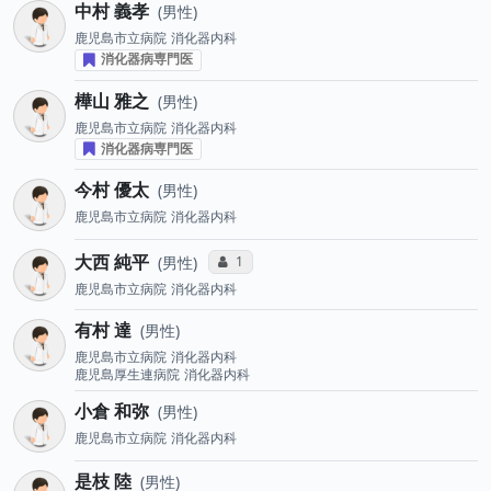
中村 義孝
男性
鹿児島市立病院
消化器内科
消化器病専門医
樺山 雅之
男性
鹿児島市立病院
消化器内科
消化器病専門医
今村 優太
男性
鹿児島市立病院
消化器内科
大西 純平
コミュニケーション・タイプ投票数
1
男性
鹿児島市立病院
消化器内科
有村 達
男性
鹿児島市立病院
消化器内科
鹿児島厚生連病院
消化器内科
小倉 和弥
男性
鹿児島市立病院
消化器内科
是枝 陸
男性