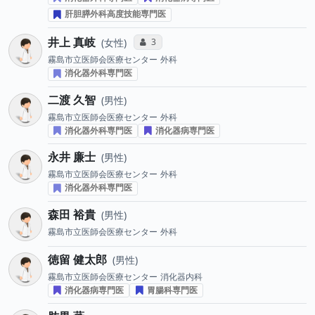
肝胆膵外科高度技能専門医
井上 真岐
コミュニケーション・タイプ投票数
3
女性
霧島市立医師会医療センター
外科
消化器外科専門医
二渡 久智
男性
霧島市立医師会医療センター
外科
消化器外科専門医
消化器病専門医
永井 廉士
男性
霧島市立医師会医療センター
外科
消化器外科専門医
森田 裕貴
男性
霧島市立医師会医療センター
外科
徳留 健太郎
男性
霧島市立医師会医療センター
消化器内科
消化器病専門医
胃腸科専門医