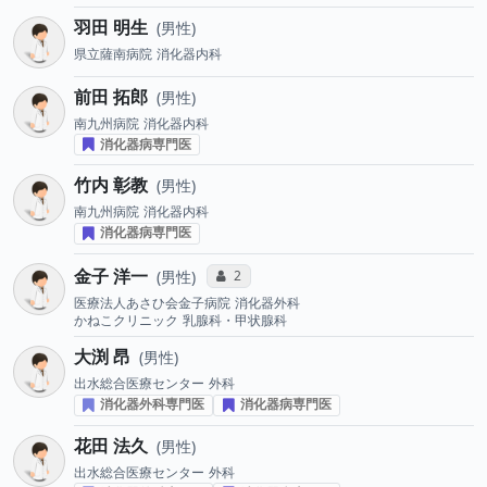
羽田 明生
男性
県立薩南病院
消化器内科
前田 拓郎
男性
南九州病院
消化器内科
消化器病専門医
竹内 彰教
男性
南九州病院
消化器内科
消化器病専門医
金子 洋一
コミュニケーション・タイプ投票数
2
男性
医療法人あさひ会金子病院
消化器外科
かねこクリニック
乳腺科・甲状腺科
大渕 昂
男性
出水総合医療センター
外科
消化器外科専門医
消化器病専門医
花田 法久
男性
出水総合医療センター
外科