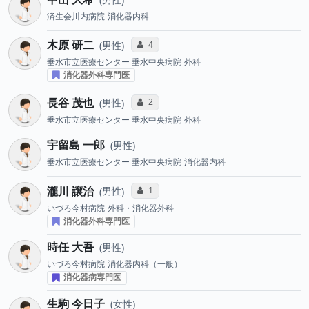
済生会川内病院
消化器内科
木原 研二
コミュニケーション・タイプ投票数
4
男性
垂水市立医療センター 垂水中央病院
外科
消化器外科専門医
長谷 茂也
コミュニケーション・タイプ投票数
2
男性
垂水市立医療センター 垂水中央病院
外科
宇留島 一郎
男性
垂水市立医療センター 垂水中央病院
消化器内科
瀧川 譲治
コミュニケーション・タイプ投票数
1
男性
いづろ今村病院
外科・消化器外科
消化器外科専門医
時任 大吾
男性
いづろ今村病院
消化器内科（一般）
消化器病専門医
生駒 今日子
女性