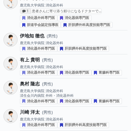
鹿児島大学病院
消化器外科
感想投稿数
1
患者さんに寄り添う頼りになるドクターで…
消化器外科専門医
消化器病専門医
胆道学会認定指導医
肝胆膵外科高度技能専門医
伊地知 徹也
男性
鹿児島大学病院
消化器外科
消化器外科専門医
肝胆膵外科高度技能専門医
有上 貴明
男性
鹿児島大学病院
消化器外科
消化器外科専門医
消化器病専門医
胃腸科専門医
奥村 隆志
男性
鹿児島大学病院
消化器外科
済生会川内病院
外科・消化器外科
消化器外科専門医
消化器病専門医
胃腸科専門医
川崎 洋太
男性
鹿児島大学病院
消化器外科
消化器外科専門医
肝胆膵外科高度技能専門医