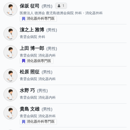
保坂 征司
コミュニケーション・タイプ投票数
1
男性
医療法人 徳洲会 鹿児島徳洲会病院
外科・消化器外科
消化器外科専門医
濵之上 雅博
男性
青雲会病院
外科
上田 博一郎
男性
青雲会病院
消化器内科
消化器病専門医
松原 照征
男性
青雲会病院
消化器内科
水野 巧
男性
青雲会病院
消化器内科
貴島 文雄
男性
青雲会病院
消化器外科
消化器外科専門医