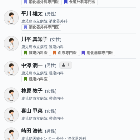
消化器外科専門医
食道外科専門医
平川 雄太
男性
鹿児島市立病院
消化器外科
消化器外科専門医
川平 真知子
女性
鹿児島市立病院
腫瘍内科
腫瘍内科医
血液専門医
消化器病専門医
中澤 潤一
コミュニケーション・タイプ投票数
1
男性
鹿児島市立病院
腫瘍内科
腫瘍内科医
柿原 敦子
女性
鹿児島市立病院
腫瘍内科
喜山 甲菜
女性
鹿児島市立病院
腫瘍内科
崎田 浩徳
男性
鹿児島医療センター
外科・消化器外科