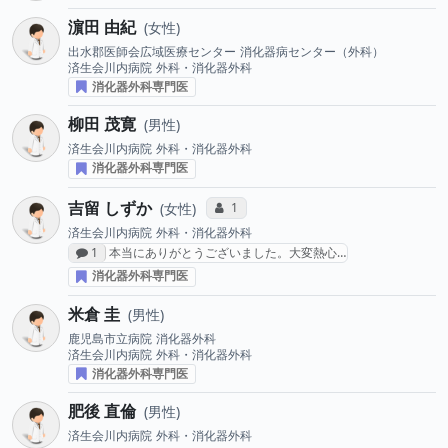
濵田 由紀
女性
出水郡医師会広域医療センター
消化器病センター（外科）
済生会川内病院
外科・消化器外科
消化器外科専門医
柳田 茂寛
男性
済生会川内病院
外科・消化器外科
消化器外科専門医
吉留 しずか
コミュニケーション・タイプ投票数
1
女性
済生会川内病院
外科・消化器外科
感想投稿数
1
本当にありがとうございました。大変熱心…
消化器外科専門医
米倉 圭
男性
鹿児島市立病院
消化器外科
済生会川内病院
外科・消化器外科
消化器外科専門医
肥後 直倫
男性
済生会川内病院
外科・消化器外科