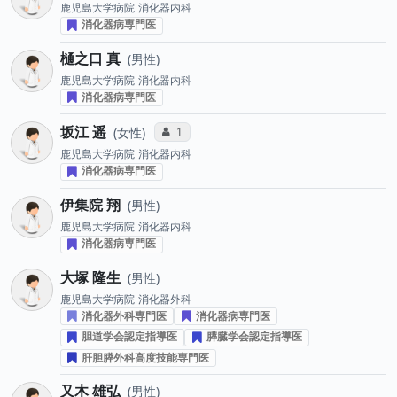
鹿児島大学病院
消化器内科
消化器病専門医
樋之口 真
男性
鹿児島大学病院
消化器内科
消化器病専門医
坂江 遥
コミュニケーション・タイプ投票数
1
女性
鹿児島大学病院
消化器内科
消化器病専門医
伊集院 翔
男性
鹿児島大学病院
消化器内科
消化器病専門医
大塚 隆生
男性
鹿児島大学病院
消化器外科
消化器外科専門医
消化器病専門医
胆道学会認定指導医
膵臓学会認定指導医
肝胆膵外科高度技能専門医
又木 雄弘
男性