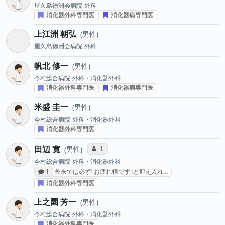
屋久島徳洲会病院
外科
消化器外科専門医
消化器病専門医
上江洲 朝弘
男性
屋久島徳洲会病院
外科
帆北 修一
男性
今村総合病院
外科・消化器外科
消化器外科専門医
消化器病専門医
米盛 圭一
男性
今村総合病院
外科・消化器外科
消化器外科専門医
田辺 寛
コミュニケーション・タイプ投票数
1
男性
今村総合病院
外科・消化器外科
感想投稿数
1
外来では必ず｢お疲れ様です｣と迎え入れ…
消化器外科専門医
上之園 芳一
男性
今村総合病院
外科・消化器外科
消化器外科専門医