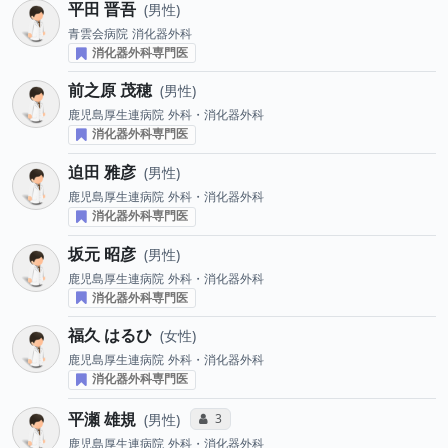
平田 晋吾
男性
青雲会病院
消化器外科
消化器外科専門医
前之原 茂穂
男性
鹿児島厚生連病院
外科・消化器外科
消化器外科専門医
迫田 雅彦
男性
鹿児島厚生連病院
外科・消化器外科
消化器外科専門医
坂元 昭彦
男性
鹿児島厚生連病院
外科・消化器外科
消化器外科専門医
福久 はるひ
女性
鹿児島厚生連病院
外科・消化器外科
消化器外科専門医
平瀬 雄規
コミュニケーション・タイプ投票数
3
男性
鹿児島厚生連病院
外科・消化器外科