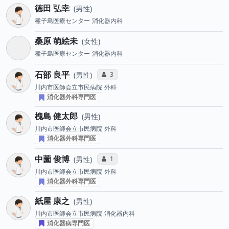
徳田 弘幸
男性
種子島医療センター
消化器内科
桑原 萌絵未
女性
種子島医療センター
消化器内科
石部 良平
コミュニケーション・タイプ投票数
3
男性
川内市医師会立市民病院
外科
消化器外科専門医
槐島 健太郎
男性
川内市医師会立市民病院
外科
消化器外科専門医
中薗 俊博
コミュニケーション・タイプ投票数
1
男性
川内市医師会立市民病院
外科
消化器外科専門医
紙屋 康之
男性
川内市医師会立市民病院
消化器内科
消化器病専門医