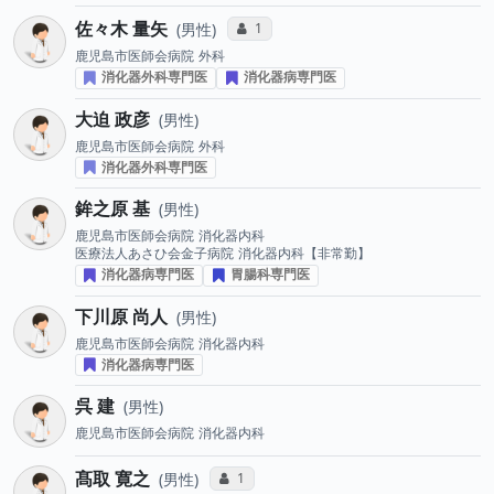
佐々木 量矢
コミュニケーション・タイプ投票数
1
男性
鹿児島市医師会病院
外科
消化器外科専門医
消化器病専門医
大迫 政彦
男性
鹿児島市医師会病院
外科
消化器外科専門医
鉾之原 基
男性
鹿児島市医師会病院
消化器内科
医療法人あさひ会金子病院
消化器内科【非常勤】
消化器病専門医
胃腸科専門医
下川原 尚人
男性
鹿児島市医師会病院
消化器内科
消化器病専門医
呉 建
男性
鹿児島市医師会病院
消化器内科
髙取 寛之
コミュニケーション・タイプ投票数
1
男性