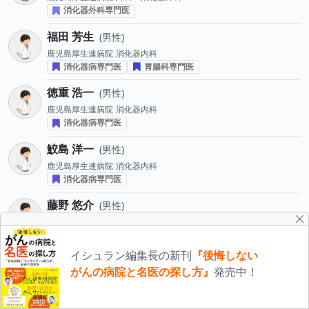
消化器外科専門医
福田 芳生
男性
鹿児島厚生連病院
消化器内科
消化器病専門医
胃腸科専門医
徳重 浩一
男性
鹿児島厚生連病院
消化器内科
消化器病専門医
鮫島 洋一
男性
鹿児島厚生連病院
消化器内科
消化器病専門医
藤野 悠介
男性
鹿児島厚生連病院
消化器内科
消化器病専門医
イシュラン編集長の新刊
『後悔しない
坂江 貴弘
男性
がんの病院と名医の探し方』
発売中！
鹿児島厚生連病院
消化器内科
消化器病専門医