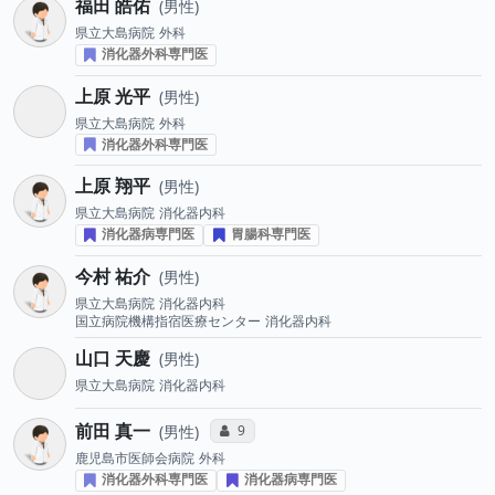
福田 皓佑
男性
県立大島病院
外科
消化器外科専門医
上原 光平
男性
県立大島病院
外科
消化器外科専門医
上原 翔平
男性
県立大島病院
消化器内科
消化器病専門医
胃腸科専門医
今村 祐介
男性
県立大島病院
消化器内科
国立病院機構指宿医療センター
消化器内科
山口 天慶
男性
県立大島病院
消化器内科
前田 真一
コミュニケーション・タイプ投票数
9
男性
鹿児島市医師会病院
外科
消化器外科専門医
消化器病専門医