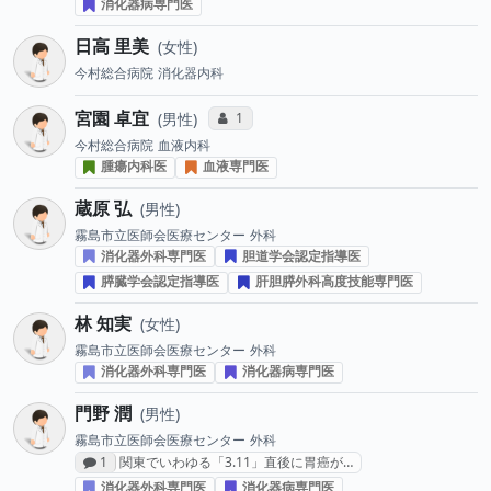
消化器病専門医
日高 里美
女性
今村総合病院
消化器内科
宮園 卓宜
コミュニケーション・タイプ投票数
1
男性
今村総合病院
血液内科
腫瘍内科医
血液専門医
蔵原 弘
男性
霧島市立医師会医療センター
外科
消化器外科専門医
胆道学会認定指導医
膵臓学会認定指導医
肝胆膵外科高度技能専門医
林 知実
女性
霧島市立医師会医療センター
外科
消化器外科専門医
消化器病専門医
門野 潤
男性
霧島市立医師会医療センター
外科
感想投稿数
1
関東でいわゆる「3.11」直後に胃癌が…
消化器外科専門医
消化器病専門医