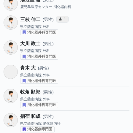
鹿児島医療センター
消化器内科
三枝 伸二
コミュニケーション・タイプ投票数
1
男性
県立薩南病院
外科
消化器外科専門医
大川 政士
男性
県立薩南病院
外科
消化器外科専門医
青木 大
男性
県立薩南病院
外科
消化器外科専門医
牧角 顕郎
男性
県立薩南病院
外科
消化器外科専門医
指宿 和成
男性
県立薩南病院
消化器内科
消化器病専門医