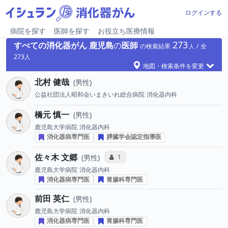
ログインする
病院を探す
医師を探す
お役立ち医療情報
273
すべての消化器がん
鹿児島
の
医師
の検索結果
273
地図・検索条件を変更
北村 健哉
男性
公益社団法人昭和会いまきいれ総合病院
消化器内科
橋元 慎一
男性
鹿児島大学病院
消化器内科
消化器病専門医
膵臓学会認定指導医
佐々木 文郷
コミュニケーション・タイプ投票数
1
男性
鹿児島大学病院
消化器内科
消化器病専門医
胃腸科専門医
前田 英仁
男性
鹿児島大学病院
消化器内科
消化器病専門医
胃腸科専門医