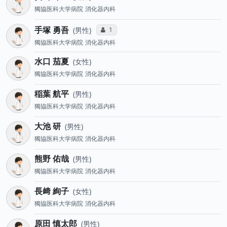
獨協医科大学病院
消化器内科
手塚 勇吾
コミュニケーション・タイプ投票数
1
男性
獨協医科大学病院
消化器内科
水口 茄夏
女性
獨協医科大学病院
消化器内科
稲葉 航平
男性
獨協医科大学病院
消化器内科
大池 研
男性
獨協医科大学病院
消化器内科
熊野 佑哉
男性
獨協医科大学病院
消化器内科
長﨑 絢子
女性
獨協医科大学病院
消化器内科
原田 慎太郎
男性