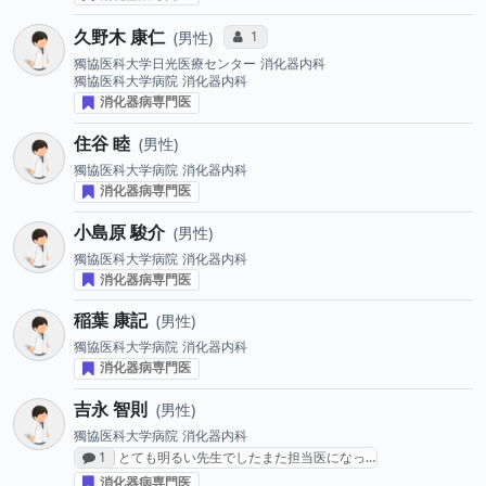
久野木 康仁
コミュニケーション・タイプ投票数
1
男性
獨協医科大学日光医療センター
消化器内科
獨協医科大学病院
消化器内科
消化器病専門医
住谷 睦
男性
獨協医科大学病院
消化器内科
消化器病専門医
小島原 駿介
男性
獨協医科大学病院
消化器内科
消化器病専門医
稲葉 康記
男性
獨協医科大学病院
消化器内科
消化器病専門医
吉永 智則
男性
獨協医科大学病院
消化器内科
感想投稿数
1
とても明るい先生でしたまた担当医になっ…
消化器病専門医