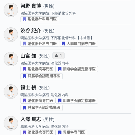
河野 貴博
男性
獨協医科大学病院
下部消化管外科
消化器外科専門医
渋谷 紀介
男性
獨協医科大学病院
下部消化管外科【非常勤】
消化器外科専門医
大腸肛門病専門医
山宮 知
コミュニケーション・タイプ投票数
1
男性
獨協医科大学病院
消化器内科
消化器病専門医
胆道学会認定指導医
膵臓学会認定指導医
福士 耕
男性
獨協医科大学病院
消化器内科
消化器病専門医
胆道学会認定指導医
膵臓学会認定指導医
入澤 篤志
男性
獨協医科大学病院
消化器内科
消化器病専門医
胃腸科専門医