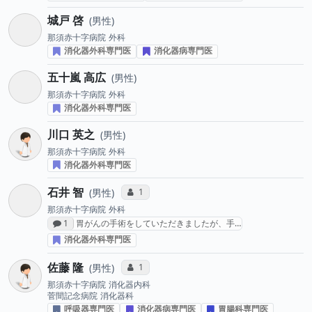
城戸 啓
男性
那須赤十字病院
外科
消化器外科専門医
消化器病専門医
五十嵐 高広
男性
那須赤十字病院
外科
消化器外科専門医
川口 英之
男性
那須赤十字病院
外科
消化器外科専門医
石井 智
コミュニケーション・タイプ投票数
1
男性
那須赤十字病院
外科
感想投稿数
1
胃がんの手術をしていただきましたが、手…
消化器外科専門医
佐藤 隆
コミュニケーション・タイプ投票数
1
男性
那須赤十字病院
消化器内科
菅間記念病院
消化器科
呼吸器専門医
消化器病専門医
胃腸科専門医