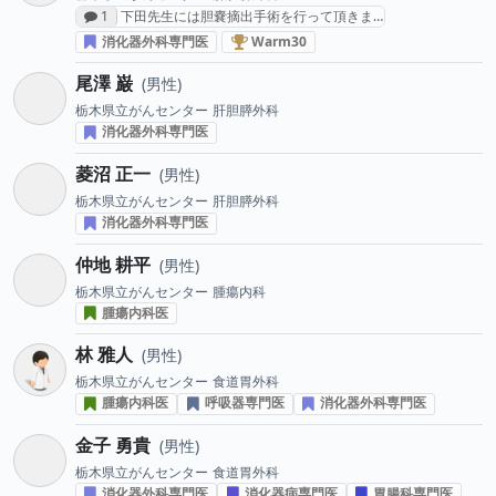
感想投稿数
1
下田先生には胆嚢摘出手術を行って頂きま…
消化器がん治療医 “Warm30” (2
消化器外科専門医
Warm30
尾澤 巌
男性
栃木県立がんセンター
肝胆膵外科
消化器外科専門医
菱沼 正一
男性
栃木県立がんセンター
肝胆膵外科
消化器外科専門医
仲地 耕平
男性
栃木県立がんセンター
腫瘍内科
腫瘍内科医
林 雅人
男性
栃木県立がんセンター
食道胃外科
腫瘍内科医
呼吸器専門医
消化器外科専門医
金子 勇貴
男性
栃木県立がんセンター
食道胃外科
消化器外科専門医
消化器病専門医
胃腸科専門医