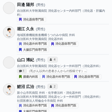
田邉 陽邦
男性
自治医科大学附属病院
消化器センター内科部門（消化器・肝臓内
科）
消化器病専門医
堀江 久永
男性
地域医療機能推進機構うつのみや病院
外科
自治医科大学附属病院
消化器外科
消化器外科専門医
消化器病専門医
大腸肛門病専門医
山口 博紀
コミュニケーション・タイプ投票数
4
男性
自治医科大学附属病院
消化器センター外科部門（消化器外科）
感想投稿数
1
（乳がん以外の患者さんからの投稿です）…
腫瘍内科医
消化器外科専門医
消化器病専門医
鯉沼 広治
コミュニケーション・タイプ投票数
2
男性
新小山市民病院
外科・化学療法科・消化器外科
自治医科大学附属病院
消化器センター外科部門（消化器外科）
社団医療法人明倫会今市病院
外科
消化器外科専門医
消化器病専門医
大腸肛門病専門医