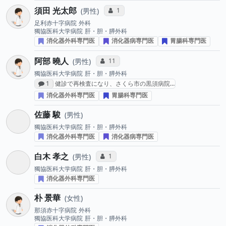
須田 光太郎
コミュニケーション・タイプ投票数
1
男性
足利赤十字病院
外科
獨協医科大学病院
肝・胆・膵外科
消化器外科専門医
消化器病専門医
胃腸科専門医
阿部 曉人
コミュニケーション・タイプ投票数
11
男性
獨協医科大学病院
肝・胆・膵外科
感想投稿数
1
健診で再検査になり、さくら市の黒須病院…
消化器外科専門医
胃腸科専門医
佐藤 駿
男性
獨協医科大学病院
肝・胆・膵外科
消化器外科専門医
消化器病専門医
白木 孝之
コミュニケーション・タイプ投票数
1
男性
獨協医科大学病院
肝・胆・膵外科
消化器外科専門医
朴 景華
女性
那須赤十字病院
外科
獨協医科大学病院
肝・胆・膵外科