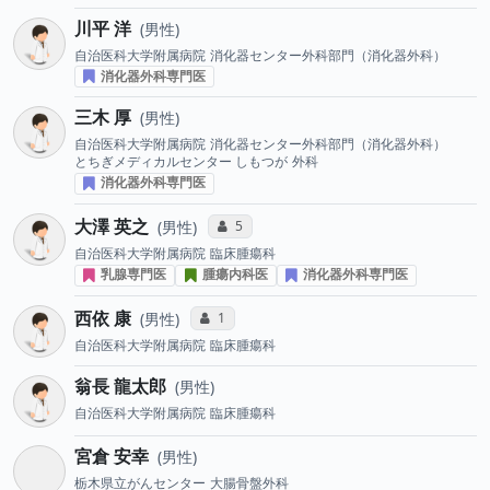
川平 洋
男性
自治医科大学附属病院
消化器センター外科部門（消化器外科）
消化器外科専門医
三木 厚
男性
自治医科大学附属病院
消化器センター外科部門（消化器外科）
とちぎメディカルセンター しもつが
外科
消化器外科専門医
大澤 英之
コミュニケーション・タイプ投票数
5
男性
自治医科大学附属病院
臨床腫瘍科
乳腺専門医
腫瘍内科医
消化器外科専門医
西依 康
コミュニケーション・タイプ投票数
1
男性
自治医科大学附属病院
臨床腫瘍科
翁長 龍太郎
男性
自治医科大学附属病院
臨床腫瘍科
宮倉 安幸
男性
栃木県立がんセンター
大腸骨盤外科