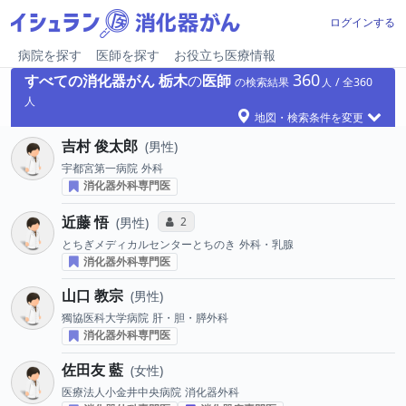
ログインする
病院を探す
医師を探す
お役立ち医療情報
360
すべての消化器がん
栃木
の
医師
の検索結果
360
地図・検索条件を変更
吉村 俊太郎
男性
宇都宮第一病院
外科
消化器外科専門医
近藤 悟
コミュニケーション・タイプ投票数
2
男性
とちぎメディカルセンターとちのき
外科・乳腺
消化器外科専門医
山口 教宗
男性
獨協医科大学病院
肝・胆・膵外科
消化器外科専門医
佐田友 藍
女性
医療法人小金井中央病院
消化器外科