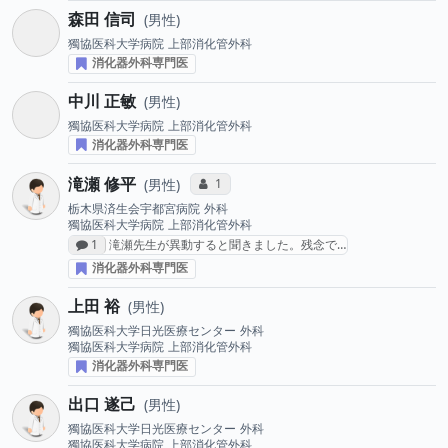
森田 信司
男性
獨協医科大学病院
上部消化管外科
消化器外科専門医
中川 正敏
男性
獨協医科大学病院
上部消化管外科
消化器外科専門医
滝瀬 修平
コミュニケーション・タイプ投票数
1
男性
栃木県済生会宇都宮病院
外科
獨協医科大学病院
上部消化管外科
感想投稿数
1
滝瀬先生が異動すると聞きました。残念で…
消化器外科専門医
上田 裕
男性
獨協医科大学日光医療センター
外科
獨協医科大学病院
上部消化管外科
消化器外科専門医
出口 遂己
男性
獨協医科大学日光医療センター
外科
獨協医科大学病院
上部消化管外科