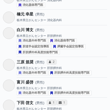
栃木県立がんセンター
消化器内科
消化器病専門医
橋元 幸星
男性
栃木県立がんセンター
消化器内科
白川 博文
男性
栃木県立がんセンター
肝胆膵外科
消化器外科専門医
消化器病専門医
胆道学会認定指導医
膵臓学会認定指導医
肝胆膵外科高度技能専門医
三原 規奨
コミュニケーション・タイプ投票数
2
男性
栃木県立がんセンター
肝胆膵外科
消化器外科専門医
肝胆膵外科高度技能専門医
富川 盛啓
男性
栃木県立がんセンター
肝胆膵外科
消化器外科専門医
肝胆膵外科高度技能専門医
下田 啓文
コミュニケーション・タイプ投票数
サンキューレター送付数
1
1
男性
栃木県立がんセンター
肝胆膵外科