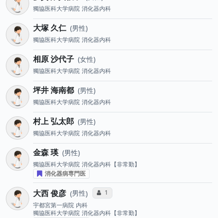
獨協医科大学病院
消化器内科
大塚 久仁
男性
獨協医科大学病院
消化器内科
相原 沙代子
女性
獨協医科大学病院
消化器内科
坪井 海南都
男性
獨協医科大学病院
消化器内科
村上 弘太郎
男性
獨協医科大学病院
消化器内科
金森 瑛
男性
獨協医科大学病院
消化器内科【非常勤】
消化器病専門医
大西 俊彦
コミュニケーション・タイプ投票数
1
男性
宇都宮第一病院
内科
獨協医科大学病院
消化器内科【非常勤】