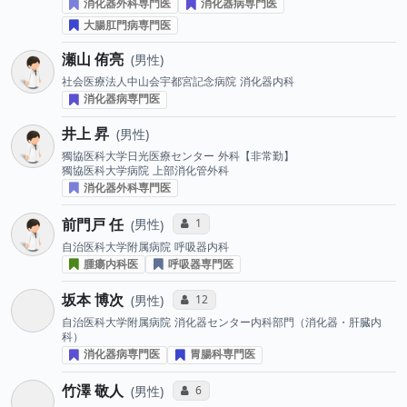
消化器外科専門医
消化器病専門医
大腸肛門病専門医
瀬山 侑亮
男性
社会医療法人中山会宇都宮記念病院
消化器内科
消化器病専門医
井上 昇
男性
獨協医科大学日光医療センター
外科【非常勤】
獨協医科大学病院
上部消化管外科
消化器外科専門医
前門戸 任
コミュニケーション・タイプ投票数
1
男性
自治医科大学附属病院
呼吸器内科
腫瘍内科医
呼吸器専門医
坂本 博次
コミュニケーション・タイプ投票数
12
男性
自治医科大学附属病院
消化器センター内科部門（消化器・肝臓内
科）
消化器病専門医
胃腸科専門医
竹澤 敬人
コミュニケーション・タイプ投票数
6
男性