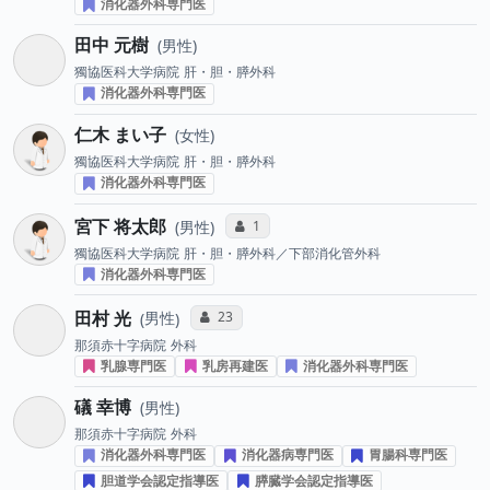
消化器外科専門医
田中 元樹
男性
獨協医科大学病院
肝・胆・膵外科
消化器外科専門医
仁木 まい子
女性
獨協医科大学病院
肝・胆・膵外科
消化器外科専門医
宮下 将太郎
コミュニケーション・タイプ投票数
1
男性
獨協医科大学病院
肝・胆・膵外科／下部消化管外科
消化器外科専門医
田村 光
コミュニケーション・タイプ投票数
23
男性
那須赤十字病院
外科
乳腺専門医
乳房再建医
消化器外科専門医
礒 幸博
男性
那須赤十字病院
外科
消化器外科専門医
消化器病専門医
胃腸科専門医
胆道学会認定指導医
膵臓学会認定指導医