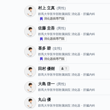
村上 立真
男性
群馬大学医学部附属病院
消化器・肝臓内科
消化器病専門医
佐藤 圭吾
男性
群馬大学医学部附属病院
消化器・肝臓内科
消化器病専門医
喜多 碧
女性
群馬大学医学部附属病院
消化器・肝臓内科
消化器病専門医
田村 優樹
コミュニケーション・タイプ投票
1
群馬大学医学部附属病院
消化器・肝臓内科
大島 啓一
男性
群馬大学医学部附属病院
消化器・肝臓内科
丸山 優
群馬大学医学部附属病院
消化器・肝臓内科