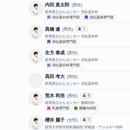
内田 真太郎
男性
群馬県立がんセンター
消化器外科
消化器外科専門医
消化器病専門医
髙橋 遼
コミュニケーション・タイプ投
1
男性
群馬県立がんセンター
消化器外科
消化器病専門医
生方 泰成
男性
群馬県立がんセンター
消化器外科
消化器外科専門医
髙田 考大
男性
群馬県立がんセンター
消化器外科
荒木 和浩
コミュニケーション・タイ
8
男性
群馬県立がんセンター
腫瘍内科
乳腺専門医
腫瘍内科医
櫻井 麗子
コミュニケーション・タイ
1
女性
群馬大学医学部附属病院
呼吸器・アレルギー内科