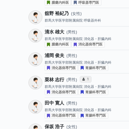
腫瘍内科医
呼吸器専門医
舘野 裕紀乃
女性
群馬大学医学部附属病院
呼吸器外科
清水 雄大
男性
群馬大学医学部附属病院
消化器・肝臓内科
腫瘍内科医
消化器病専門医
浦岡 俊夫
男性
群馬大学医学部附属病院
消化器・肝臓内科
消化器病専門医
胃腸科専門医
栗林 志行
コミュニケーション・タイ
1
男性
群馬大学医学部附属病院
消化器・肝臓内科
消化器病専門医
胃腸科専門医
田中 寛人
男性
群馬大学医学部附属病院
消化器・肝臓内科
消化器病専門医
胃腸科専門医
保坂 浩子
女性