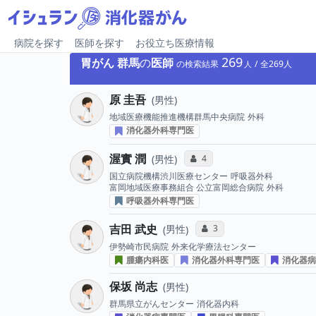
病院を探す
医師を探す
お役立ち医療情報
269
胃がん
群馬
の
医師
の検索結果
269
原 圭吾
男性
地域医療機能推進機構群馬中央病院
外科
消化器外科専門医
渥實 潤
コミュニケーション・タイプ投
4
男性
国立病院機構渋川医療センター
呼吸器外科
富岡地域医療事務組合 公立富岡総合病院
外科
呼吸器外科専門医
吉田 武史
コミュニケーション・タイ
3
男性
伊勢崎市民病院
外来化学療法センター
腫瘍内科医
消化器外科専門医
消化器病
保坂 尚志
男性
群馬県立がんセンター
消化器内科