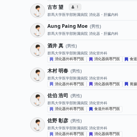
古市 望
コミュニケーション・タイプ投票数
1
群馬大学医学部附属病院
消化器・肝臓内科
Aung Paing Moe
男性
群馬大学医学部附属病院
消化器・肝臓内科
酒井 真
男性
群馬大学医学部附属病院
消化管外科
消化器外科専門医
消化器病専門医
食道
木村 明春
男性
群馬大学医学部附属病院
消化管外科
消化器外科専門医
消化器病専門医
胃腸
佐伯 浩司
男性
群馬大学医学部附属病院
消化管外科
消化器外科専門医
食道外科専門医
佐野 彰彦
男性
群馬大学医学部附属病院
消化管外科
消化器外科専門医
消化器病専門医