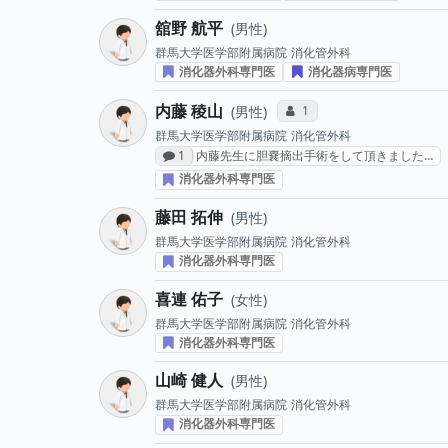
舘野 航平
男性
群馬大学医学部附属病院
消化管外科
消化器外科専門医
消化器病専門医
内藤 稜山
コミュニケーション・タイ
1
男性
群馬大学医学部附属病院
消化管外科
感想投稿数
1
内藤先生に胆嚢摘出手術をして頂きました…
消化器外科専門医
藤田 拓伸
男性
群馬大学医学部附属病院
消化管外科
消化器外科専門医
喜連 佑子
女性
群馬大学医学部附属病院
消化管外科
消化器外科専門医
山崎 健人
男性
群馬大学医学部附属病院
消化管外科
消化器外科専門医