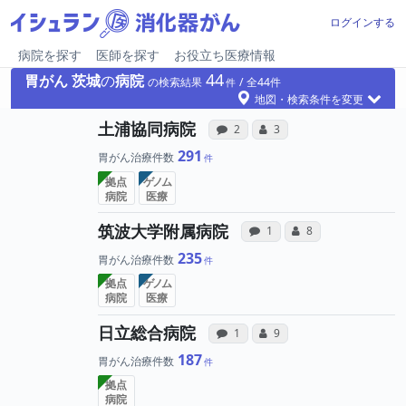
ログインする
病院を探す
医師を探す
お役立ち医療情報
44
胃がん
茨城
の
病院
の検索結果
44
地図・検索条件を変更
病院への声と、所属医師
所属医師へのコミ
土浦協同病院
感想投稿（合算）
コミュニケーション・タイ
2
3
291
胃がん治療件数
拠点
ゲノム
病院
医療
病院への声と、所
所属医師への
筑波大学附属病院
感想投稿（合算）
コミュニケーション
1
8
235
胃がん治療件数
拠点
ゲノム
病院
医療
病院への声と、所属医師
所属医師へのコミ
日立総合病院
感想投稿（合算）
コミュニケーション・タイ
1
9
187
胃がん治療件数
拠点
病院