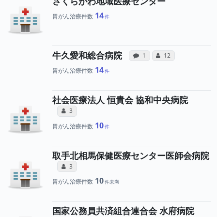
さくらがわ地域医療センター
14
胃がん治療件数
病院への声と、所
所属医師へ
牛久愛和総合病院
感想投稿（合算）
コミュニケーション
1
12
14
胃がん治療件数
社会医療法人 恒貴会 協和中央病院
所属医師へのコミュニケーション・タイ
コミュニケーション・タイプ（合算）
3
10
胃がん治療件数
取手北相馬保健医療センター医師会病院
所属医師へのコミュニケーション・タイ
コミュニケーション・タイプ（合算）
3
10
胃がん治療件数
国家公務員共済組合連合会 水府病院