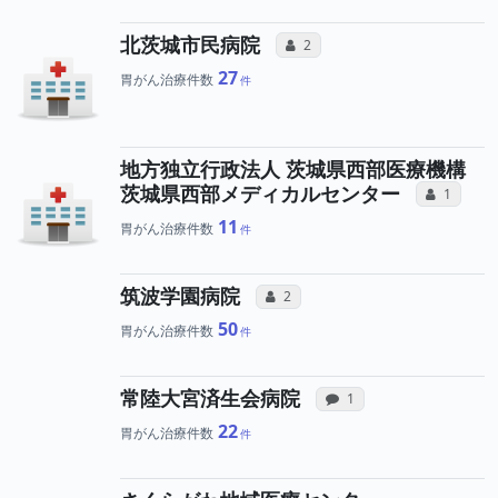
所属医師へのコミュニ
北茨城市民病院
コミュニケーション・タイプ（合
2
27
胃がん治療件数
地方独立行政法人 茨城県西部医療機構
所属
茨城県西部メディカルセンター
コミュニ
1
11
胃がん治療件数
所属医師へのコミュニケ
筑波学園病院
コミュニケーション・タイプ（合算
2
50
胃がん治療件数
病院への声と、
常陸大宮済生会病院
感想投稿（合算）
1
22
胃がん治療件数