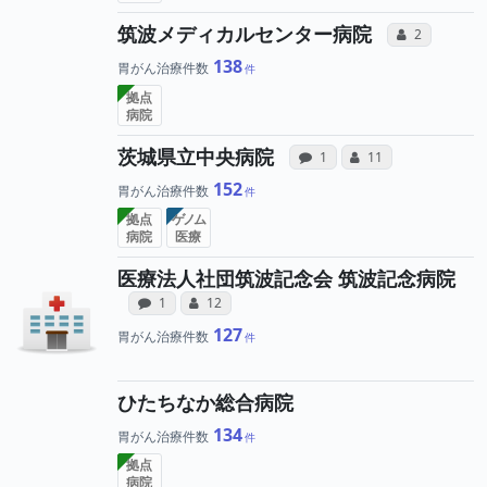
所属医
筑波メディカルセンター病院
コミュニケー
2
138
胃がん治療件数
拠点
病院
病院への声と、所
所属医師へ
茨城県立中央病院
感想投稿（合算）
コミュニケーション
1
11
152
胃がん治療件数
拠点
ゲノム
病院
医療
医療法人社団筑波記念会 筑波記念病院
病院への声と、所属医師への患者さんの
所属医師へのコミュニケーション
感想投稿（合算）
コミュニケーション・タイプ（合算）
1
12
127
胃がん治療件数
ひたちなか総合病院
134
胃がん治療件数
拠点
病院