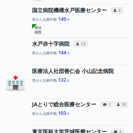
所属
国立病院機構水戸医療センター
コミュニ
3
140
胃がん治療件数
拠点
病院
所属医師へのコミュ
水戸赤十字病院
コミュニケーション・タイプ（合
13
144
胃がん治療件数
医療法人社団善仁会 小山記念病院
132
胃がん治療件数
病院への
所
JAとりで総合医療センター
感想投稿（合算
コミュ
1
16
103
胃がん治療件数
病
東京医科大学茨城医療センター
感想投稿
2