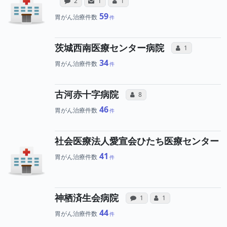
感想投稿（合算）
サンキューレター（合算）
コミュニケーション・タイプ（合算）
2
1
1
59
胃がん治療件数
所属医師
茨城西南医療センター病院
コミュニケーシ
1
34
胃がん治療件数
所属医師へのコミュニ
古河赤十字病院
コミュニケーション・タイプ（合
8
46
胃がん治療件数
社会医療法人愛宣会ひたち医療センター
41
胃がん治療件数
病院への声と、所属
所属医師へのコ
神栖済生会病院
感想投稿（合算）
コミュニケーション・タ
1
1
44
胃がん治療件数