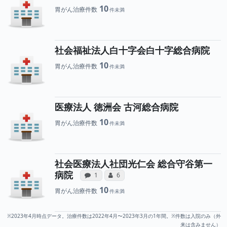
10
胃がん治療件数
社会福祉法人白十字会白十字総合病院
10
胃がん治療件数
医療法人 徳洲会 古河総合病院
10
胃がん治療件数
社会医療法人社団光仁会 総合守谷第一
病院への声と、所属医師への患者
所属医師へのコミュニケー
病院
感想投稿（合算）
コミュニケーション・タイプ（合算）
1
6
10
胃がん治療件数
※2023年4月時点データ。治療件数は2022年4月〜2023年3月の1年間。※件数は入院のみ（外
来は含みません）