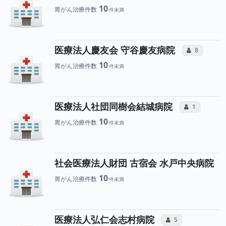
10
胃がん治療件数
所属医
医療法人慶友会 守谷慶友病院
コミュニケ
8
10
胃がん治療件数
所属医
医療法人社団同樹会結城病院
コミュニケー
1
10
胃がん治療件数
社会医療法人財団 古宿会 水戸中央病院
10
胃がん治療件数
所属医師へ
医療法人弘仁会志村病院
コミュニケーション
5