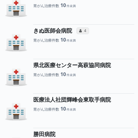
10
胃がん治療件数
所属医師へのコミュニ
きぬ医師会病院
コミュニケーション・タイプ（合
4
10
胃がん治療件数
県北医療センター高萩協同病院
10
胃がん治療件数
医療法人社団輝峰会東取手病院
10
胃がん治療件数
勝田病院