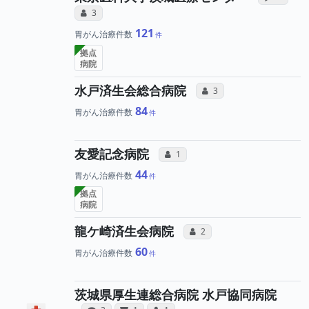
所属医師へのコミュニケーション・タイプ
コミュニケーション・タイプ（合算）
3
121
胃がん治療件数
拠点
病院
所属医師へのコ
水戸済生会総合病院
コミュニケーション・タイ
3
84
胃がん治療件数
所属医師へのコミュニケ
友愛記念病院
コミュニケーション・タイプ（合算
1
44
胃がん治療件数
拠点
病院
所属医師へのコミュ
龍ケ崎済生会病院
コミュニケーション・タイプ
2
60
胃がん治療件数
茨城県厚生連総合病院 水戸協同病院
病院への声と、所属医師への患者さんの
病院と、所属医師へのサンキュー
所属医師へのコミュニケー