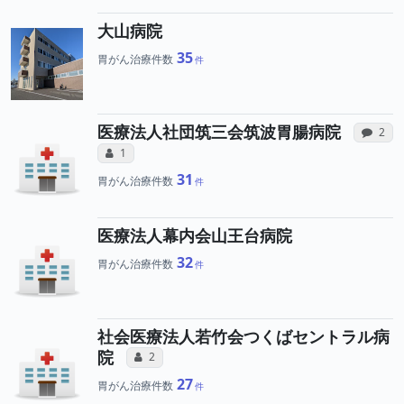
大山病院
35
胃がん治療件数
医療法人社団筑三会筑波胃腸病院
感想投
2
所属医師へのコミュニケーション・タイプ
コミュニケーション・タイプ（合算）
1
31
胃がん治療件数
医療法人幕内会山王台病院
32
胃がん治療件数
社会医療法人若竹会つくばセントラル病
所属医師へのコミュニケーション・タ
院
コミュニケーション・タイプ（合算）
2
27
胃がん治療件数