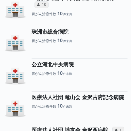
所属医師へのコミュニケーション・タイ
コミュニケーション・タイプ（合算）
18
10
胃がん治療件数
珠洲市総合病院
10
胃がん治療件数
公立河北中央病院
10
胃がん治療件数
医療法人社団 竜山会 金沢古府記念病院
10
胃がん治療件数
所
医療法人社団 博友会 金沢西病院
コミュ
1