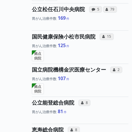
病院への声と
所属医
公立松任石川中央病院
感想投稿（合算）
コミュニケー
5
79
169
胃がん治療件数
所属医師
国民健康保険小松市民病院
コミュニケーシ
15
125
胃がん治療件数
拠点
病院
所属
国立病院機構金沢医療センター
コミュニ
2
107
胃がん治療件数
拠点
病院
所属医師へのコミュ
公立能登総合病院
コミュニケーション・タイプ
8
81
胃がん治療件数
所属医師へのコミュニケ
恵寿総合病院
コミュニケーション・タイプ（合算
8