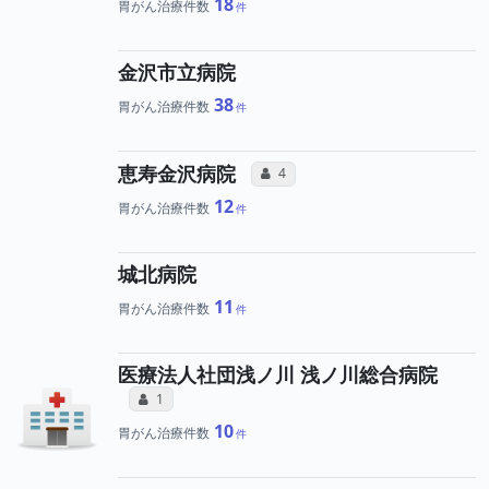
18
胃がん治療件数
金沢市立病院
38
胃がん治療件数
所属医師へのコミュニケ
恵寿金沢病院
コミュニケーション・タイプ（合算
4
12
胃がん治療件数
城北病院
11
胃がん治療件数
医療法人社団浅ノ川 浅ノ川総合病院
所属医師へのコミュニケーション・タイ
コミュニケーション・タイプ（合算）
1
10
胃がん治療件数