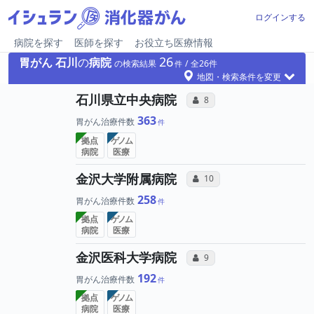
ログインする
病院を探す
医師を探す
お役立ち医療情報
26
胃がん
石川
の
病院
の検索結果
26
地図・検索条件を変更
所属医師へのコミュ
石川県立中央病院
コミュニケーション・タイプ
8
363
胃がん治療件数
拠点
ゲノム
病院
医療
所属医師へのコミ
金沢大学附属病院
コミュニケーション・タイプ
10
258
胃がん治療件数
拠点
ゲノム
病院
医療
所属医師へのコミュ
金沢医科大学病院
コミュニケーション・タイプ
9
192
胃がん治療件数
拠点
ゲノム
病院
医療