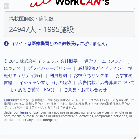
掲載医師数・病院数
24947人・1995施設
当サイトは医療機関との金銭授受はございません。
© 2013 株式会社イシュラン
会社概要
｜
運営チーム（メンバー）
について
｜
プライバシーポリシー
｜
感想投稿ガイドライン
｜
情
報セキュリティ方針
｜
利用規約
｜
お役立ちリンク集
｜
おすすめ
書籍
｜
イシュラン立ち上げの経緯
｜
広告掲載／広告募集について
｜
よくあるご質問（FAQ）
｜
ご意見・お問い合わせ
利用規約
に基づき、お客様は、当社が提供するサイト・サービスの全部又は一部を問わず、営
業活動その他の営利を目的とした行為、それに準ずる行為又はそのための準備行為を目的とし
て、これを利用又はアクセスすることはできません。
Under our
Terms of Use
, you may not use or access our site or services, in whole or in
part, for the purpose of sales or other commercial activities, comparable activities, or
preparation for any of the foregoing.