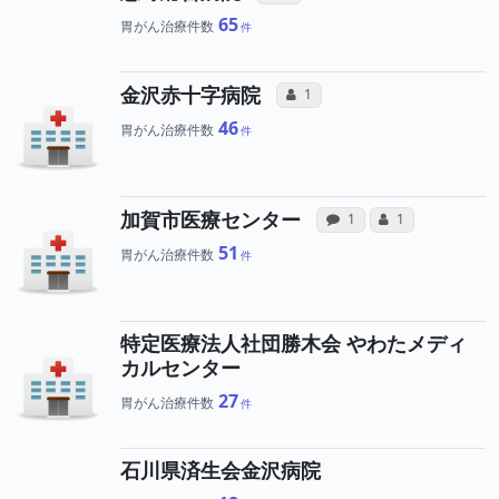
65
胃がん治療件数
所属医師へのコミュニ
金沢赤十字病院
コミュニケーション・タイプ（合
1
46
胃がん治療件数
病院への声と、
所属医師
加賀市医療センター
感想投稿（合算）
コミュニケーショ
1
1
51
胃がん治療件数
特定医療法人社団勝木会 やわたメディ
カルセンター
27
胃がん治療件数
石川県済生会金沢病院