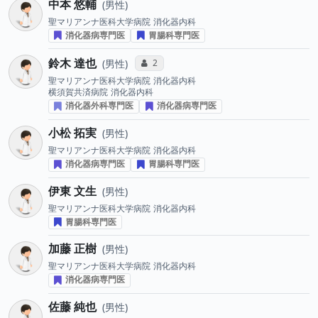
中本 悠輔
男性
聖マリアンナ医科大学病院
消化器内科
消化器病専門医
胃腸科専門医
鈴木 達也
コミュニケーション・タイプ投票数
2
男性
聖マリアンナ医科大学病院
消化器内科
横須賀共済病院
消化器内科
消化器外科専門医
消化器病専門医
小松 拓実
男性
聖マリアンナ医科大学病院
消化器内科
消化器病専門医
胃腸科専門医
伊東 文生
男性
聖マリアンナ医科大学病院
消化器内科
胃腸科専門医
加藤 正樹
男性
聖マリアンナ医科大学病院
消化器内科
消化器病専門医
佐藤 純也
男性