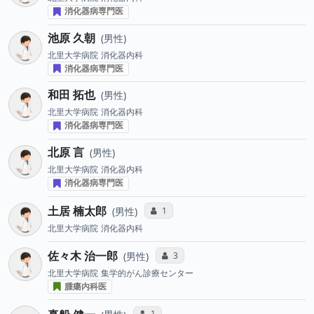
消化器病専門医
池原 久朝
男性
北里大学病院
消化器内科
消化器病専門医
和田 拓也
男性
北里大学病院
消化器内科
消化器病専門医
北原 言
男性
北里大学病院
消化器内科
消化器病専門医
土居 楠太郎
コミュニケーション・タイプ投票数
1
男性
北里大学病院
消化器内科
佐々木 治一郎
コミュニケーション・タイプ投票数
3
男性
北里大学病院
集学的がん診療センター
腫瘍内科医
コミュニケーション・タイプ投票数
1