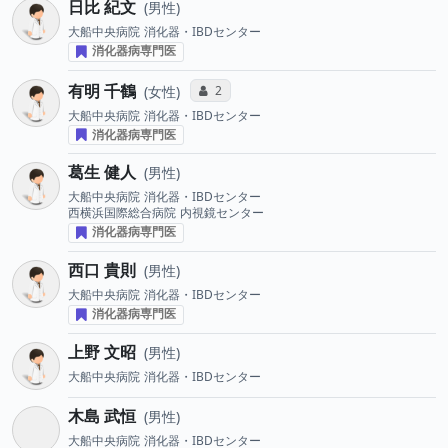
日比 紀文
男性
大船中央病院
消化器・IBDセンター
消化器病専門医
有明 千鶴
コミュニケーション・タイプ投票数
2
女性
大船中央病院
消化器・IBDセンター
消化器病専門医
葛生 健人
男性
大船中央病院
消化器・IBDセンター
西横浜国際総合病院
内視鏡センター
消化器病専門医
西口 貴則
男性
大船中央病院
消化器・IBDセンター
消化器病専門医
上野 文昭
男性
大船中央病院
消化器・IBDセンター
木島 武恒
男性
大船中央病院
消化器・IBDセンター