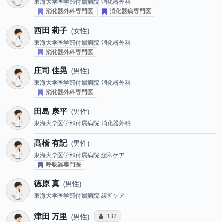
東海大学医学部付属病院
消化器外科
消化器外科専門医
消化器病専門医
西田 莉子
女性
東海大学医学部付属病院
消化器外科
消化器外科専門医
庄司 佳晃
男性
東海大学医学部付属病院
消化器外科
消化器外科専門医
田島 康平
男性
東海大学医学部付属病院
消化器外科
髙橋 有記
男性
東海大学医学部付属病院
緩和ケア
呼吸器専門医
徳原 真
男性
東海大学医学部付属病院
緩和ケア
津田 万里
コミュニケーション・タイプ投票数
132
男性