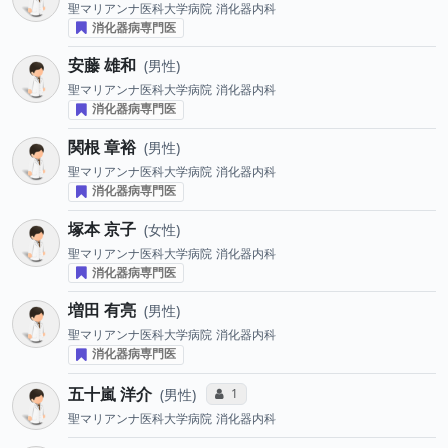
聖マリアンナ医科大学病院
消化器内科
消化器病専門医
安藤 雄和
男性
聖マリアンナ医科大学病院
消化器内科
消化器病専門医
関根 章裕
男性
聖マリアンナ医科大学病院
消化器内科
消化器病専門医
塚本 京子
女性
聖マリアンナ医科大学病院
消化器内科
消化器病専門医
増田 有亮
男性
聖マリアンナ医科大学病院
消化器内科
消化器病専門医
五十嵐 洋介
コミュニケーション・タイプ投票数
1
男性
聖マリアンナ医科大学病院
消化器内科