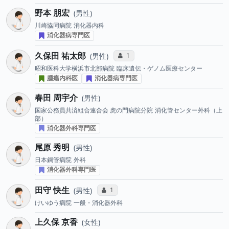
野本 朋宏
男性
川崎協同病院
消化器内科
消化器病専門医
久保田 祐太郎
コミュニケーション・タイプ投票数
1
男性
昭和医科大学横浜市北部病院
臨床遺伝・ゲノム医療センター
腫瘍内科医
消化器病専門医
春田 周宇介
男性
国家公務員共済組合連合会 虎の門病院分院
消化管センター外科（上
部）
消化器外科専門医
尾原 秀明
男性
日本鋼管病院
外科
消化器外科専門医
田守 快生
コミュニケーション・タイプ投票数
1
男性
けいゆう病院
一般・消化器外科
上久保 京香
女性