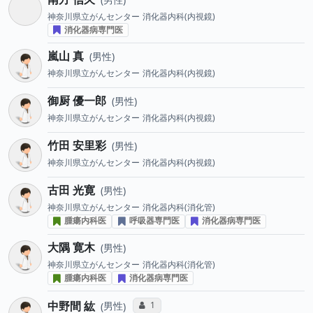
神奈川県立がんセンター
消化器内科(内視鏡)
消化器病専門医
嵐山 真
男性
神奈川県立がんセンター
消化器内科(内視鏡)
御厨 優一郎
男性
神奈川県立がんセンター
消化器内科(内視鏡)
竹田 安里彩
男性
神奈川県立がんセンター
消化器内科(内視鏡)
古田 光寛
男性
神奈川県立がんセンター
消化器内科(消化管)
腫瘍内科医
呼吸器専門医
消化器病専門医
大隅 寛木
男性
神奈川県立がんセンター
消化器内科(消化管)
腫瘍内科医
消化器病専門医
中野間 紘
コミュニケーション・タイプ投票数
1
男性