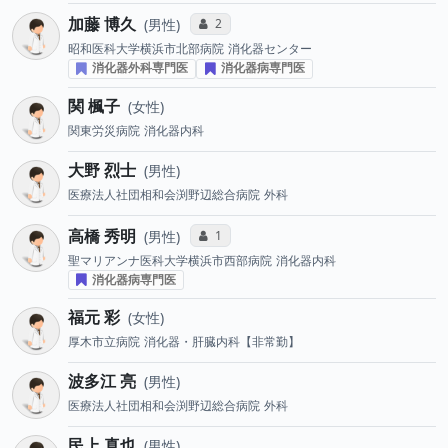
加藤 博久
コミュニケーション・タイプ投票数
2
男性
昭和医科大学横浜市北部病院
消化器センター
消化器外科専門医
消化器病専門医
関 楓子
女性
関東労災病院
消化器内科
大野 烈士
男性
医療法人社団相和会渕野辺総合病院
外科
高橋 秀明
コミュニケーション・タイプ投票数
1
男性
聖マリアンナ医科大学横浜市西部病院
消化器内科
消化器病専門医
福元 彩
女性
厚木市立病院
消化器・肝臓内科【非常勤】
波多江 亮
男性
医療法人社団相和会渕野辺総合病院
外科
民上 真也
男性