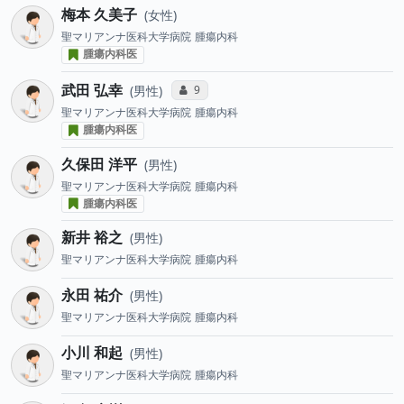
梅本 久美子
女性
聖マリアンナ医科大学病院
腫瘍内科
腫瘍内科医
武田 弘幸
コミュニケーション・タイプ投票数
9
男性
聖マリアンナ医科大学病院
腫瘍内科
腫瘍内科医
久保田 洋平
男性
聖マリアンナ医科大学病院
腫瘍内科
腫瘍内科医
新井 裕之
男性
聖マリアンナ医科大学病院
腫瘍内科
永田 祐介
男性
聖マリアンナ医科大学病院
腫瘍内科
小川 和起
男性
聖マリアンナ医科大学病院
腫瘍内科