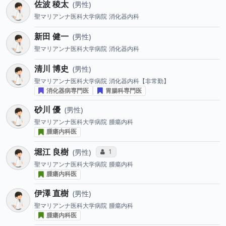
佐波 稜太
男性
聖マリアンナ医科大学病院
消化器内科
新田 健一
男性
聖マリアンナ医科大学病院
消化器内科
清川 博史
男性
聖マリアンナ医科大学病院
消化器内科【非常勤】
消化器病専門医
胃腸科専門医
砂川 優
男性
聖マリアンナ医科大学病院
腫瘍内科
腫瘍内科医
堀江 良樹
コミュニケーション・タイプ投票数
1
男性
聖マリアンナ医科大学病院
腫瘍内科
腫瘍内科医
伊澤 直樹
男性
聖マリアンナ医科大学病院
腫瘍内科
腫瘍内科医