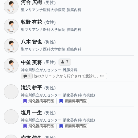
河合 広樹
男性
聖マリアンナ医科大学病院
腫瘍内科
牧野 有花
女性
聖マリアンナ医科大学病院
腫瘍内科
八木 智也
男性
聖マリアンナ医科大学病院
腫瘍内科
中釜 英将
コミュニケーション・タイプ投票数
7
男性
神奈川県立がんセンター
乳腺外科
感想投稿数
1
他のクリニックから紹介されて受診し、中…
滝沢 耕平
男性
神奈川県立がんセンター
消化器内科(内視鏡)
消化器病専門医
胃腸科専門医
塩月 一生
男性
神奈川県立がんセンター
消化器内科(内視鏡)
消化器病専門医
胃腸科専門医
南方 信久
男性