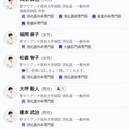
聖マリアンナ医科大学病院
消化器・一般外科
湘南泉病院
外科
消化器外科専門医
消化器病専門医
食道外科専門医
胃腸科専門医
福岡 麻子
女性
聖マリアンナ医科大学病院
消化器・一般外科
消化器外科専門医
大腸肛門病専門医
松森 智子
女性
聖マリアンナ医科大学病院
消化器・一般外科
感想投稿数
1
患者の話しをよく聴いてくれます。
消化器外科専門医
消化器病専門医
大坪 毅人
コミュニケーション・タイプ投票数
1
男性
聖マリアンナ医科大学病院
消化器・一般外科
消化器外科専門医
榎本 武治
男性
聖マリアンナ医科大学病院
消化器・一般外科
消化器外科専門医