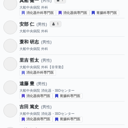
真船 健一
男性
大船中央病院
外科
消化器外科専門医
消化器病専門医
胃腸科専門医
安部 仁
コミュニケーション・タイプ投票数
1
男性
大船中央病院
外科
蓑和 研志
男性
大船中央病院
外科
里吉 哲太
男性
大船中央病院
外科【非常勤】
消化器外科専門医
遠藤 豊
男性
大船中央病院
消化器・IBDセンター
消化器病専門医
胃腸科専門医
吉田 篤史
男性
大船中央病院
消化器・IBDセンター
消化器病専門医
胃腸科専門医