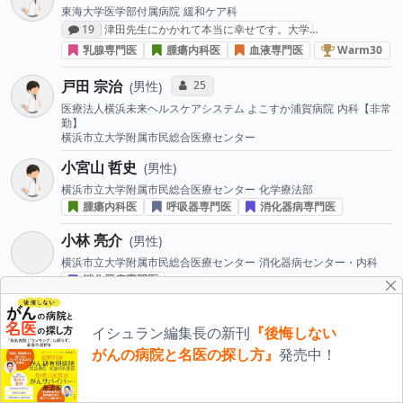
東海大学医学部付属病院
緩和ケア科
感想投稿数
19
津田先生にかかれて本当に幸せです。大学…
乳が
乳腺専門医
腫瘍内科医
血液専門医
Warm30
戸田 宗治
コミュニケーション・タイプ投票数
25
男性
医療法人横浜未来ヘルスケアシステム よこすか浦賀病院
内科【非常
勤】
横浜市立大学附属市民総合医療センター
小宮山 哲史
男性
横浜市立大学附属市民総合医療センター
化学療法部
腫瘍内科医
呼吸器専門医
消化器病専門医
小林 亮介
男性
横浜市立大学附属市民総合医療センター
消化器病センター・内科
消化器病専門医
舩岡 昭宏
男性
イシュラン編集長の新刊
『後悔しない
横浜市立大学附属市民総合医療センター
消化器病センター・内科
消化器病専門医
がんの病院と名医の探し方』
発売中！
鈴木 悠一
コミュニケーション・タイプ投票数
1
男性