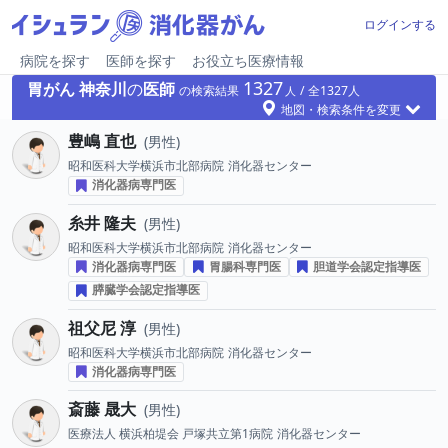
ログインする
病院を探す
医師を探す
お役立ち医療情報
1327
胃がん
神奈川
の
医師
の検索結果
1327
地図・検索条件を変更
豊嶋 直也
男性
昭和医科大学横浜市北部病院
消化器センター
消化器病専門医
糸井 隆夫
男性
昭和医科大学横浜市北部病院
消化器センター
消化器病専門医
胃腸科専門医
胆道学会認定指導医
膵臓学会認定指導医
祖父尼 淳
男性
昭和医科大学横浜市北部病院
消化器センター
消化器病専門医
斎藤 晟大
男性
医療法人 横浜柏堤会 戸塚共立第1病院
消化器センター