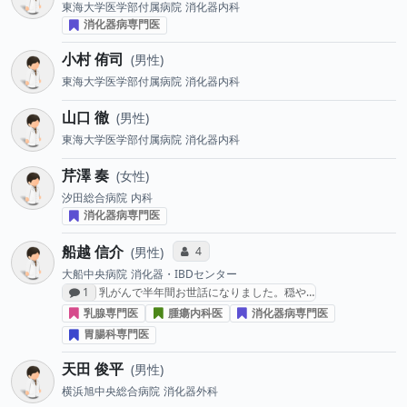
東海大学医学部付属病院
消化器内科
消化器病専門医
小村 侑司
男性
東海大学医学部付属病院
消化器内科
山口 徹
男性
東海大学医学部付属病院
消化器内科
芹澤 奏
女性
汐田総合病院
内科
消化器病専門医
船越 信介
コミュニケーション・タイプ投票数
4
男性
大船中央病院
消化器・IBDセンター
感想投稿数
1
乳がんで半年間お世話になりました。穏や…
乳腺専門医
腫瘍内科医
消化器病専門医
胃腸科専門医
天田 俊平
男性
横浜旭中央総合病院
消化器外科