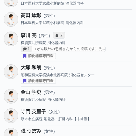
日本医科大学武蔵小杉病院
消化器内科
高田 紘彰
男性
日本医科大学武蔵小杉病院
消化器内科
森川 亮
コミュニケーション・タイプ投票数
2
男性
横須賀共済病院
消化器内科
感想投稿数
1
（がん以外の患者さんからの投稿です）先…
消化器病専門医
大塚 和朗
男性
昭和医科大学横浜市北部病院
消化器センター
消化器病専門医
金山 学史
男性
横須賀共済病院
消化器内科
寺門 英里子
女性
厚木市立病院
消化器・肝臓内科【非常勤】
張 つぼみ
女性