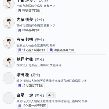
宮崎市郡医師会病院
緩和ケア
呼吸器専門医
内藤 明美
女性
宮崎市郡医師会病院
緩和ケア
呼吸器専門医
有留 邦明
男性
医療法人倫生会三州病院
外科
消化器外科専門医
消化器病専門医
朝戸 幹雄
男性
医療法人倫生会三州病院
放射線科
増田 稔
男性
独立行政法人地域医療機能推進機構宮崎江南病院
内科
消化器病専門医
白尾 一定
コミュニケーション・タイプ投票数
1
男性
独立行政法人地域医療機能推進機構宮崎江南病院
外科
消化器外科専門医