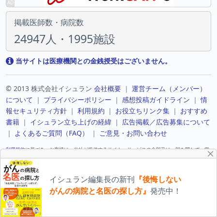
掲載医師数・病院数
24947人・1995施設
当サイトは医療機関との金銭授受はございません。
© 2013 株式会社イシュラン
会社概要
｜
運営チーム（メンバー）
について
｜
プライバシーポリシー
｜
感想投稿ガイドライン
｜
情
報セキュリティ方針
｜
利用規約
｜
お役立ちリンク集
｜
おすすめ
書籍
｜
イシュラン立ち上げの経緯
｜
広告掲載／広告募集について
｜
よくあるご質問（FAQ）
｜
ご意見・お問い合わせ
利用規約
に基づき、お客様は、当社が提供するサイト・サービスの全部又は一部を問わず、営
業活動その他の営利を目的とした行為、それに準ずる行為又はそのための準備行為を目的とし
て、これを利用又はアクセスすることはできません。
Under our
Terms of Use
, you may not use or access our site or services, in whole or in
part, for the purpose of sales or other commercial activities, comparable activities, or
イシュラン編集長の新刊
『後悔しない
preparation for any of the foregoing.
がんの病院と名医の探し方』
発売中！