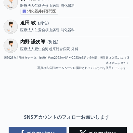
医療法人仁愛会横山病院
消化器科
消化器外科専門医
迫田 敏
男性
医療法人仁愛会横山病院
消化器科
内野 謙次郎
男性
医療法人宏仁会海老原総合病院
外科
※2023年4月時点データ。治療件数は2022年4月〜2023年3月の1年間。※件数は入院のみ（外
来は含みません）
写真は各病院ホームページに掲載されているものを使用しています。
SNSアカウントのフォローお願いします