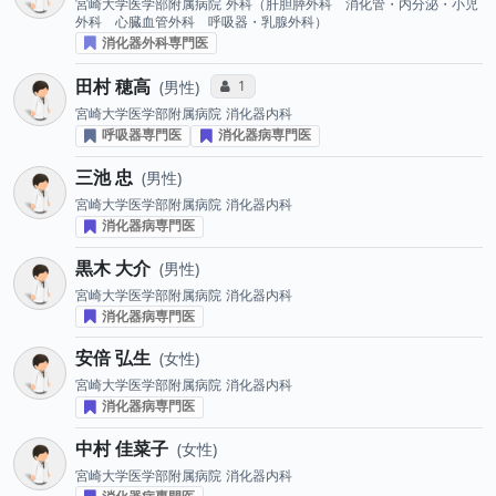
宮崎大学医学部附属病院
外科（肝胆膵外科 消化管・内分泌・小児
外科 心臓血管外科 呼吸器・乳腺外科）
消化器外科専門医
田村 穂高
コミュニケーション・タイプ投票数
1
男性
宮崎大学医学部附属病院
消化器内科
呼吸器専門医
消化器病専門医
三池 忠
男性
宮崎大学医学部附属病院
消化器内科
消化器病専門医
黒木 大介
男性
宮崎大学医学部附属病院
消化器内科
消化器病専門医
安倍 弘生
女性
宮崎大学医学部附属病院
消化器内科
消化器病専門医
中村 佳菜子
女性
宮崎大学医学部附属病院
消化器内科