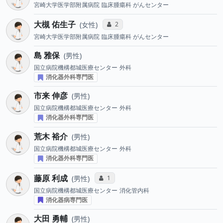
宮崎大学医学部附属病院
臨床腫瘍科 がんセンター
大槻 佑生子
コミュニケーション・タイプ投票数
2
女性
宮崎大学医学部附属病院
臨床腫瘍科 がんセンター
島 雅保
男性
国立病院機構都城医療センター
外科
消化器外科専門医
市来 伸彦
男性
国立病院機構都城医療センター
外科
消化器外科専門医
荒木 裕介
男性
国立病院機構都城医療センター
外科
消化器外科専門医
藤原 利成
コミュニケーション・タイプ投票数
1
男性
国立病院機構都城医療センター
消化管内科
消化器病専門医
大田 勇輔
男性