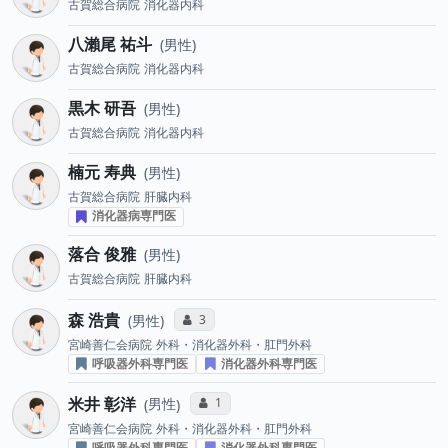
古賀総合病院
消化器内科
八瀨尾 祐斗
男性
古賀総合病院
消化器内科
黒木 研吾
男性
古賀総合病院
消化器内科
楠元 寿典
男性
古賀総合病院
肝臓内科
消化器病専門医
落合 俊雅
男性
古賀総合病院
肝臓内科
森 浩貴
コミュニケーション・タイプ投票数
3
男性
宮崎善仁会病院
外科・消化器外科・肛門外科
呼吸器外科専門医
消化器外科専門医
米井 彰洋
コミュニケーション・タイプ投票数
1
男性
宮崎善仁会病院
外科・消化器外科・肛門外科
呼吸器外科専門医
消化器外科専門医