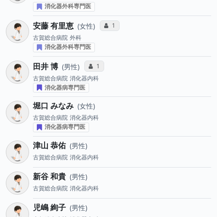
消化器外科専門医
安藤 有里恵
コミュニケーション・タイプ投票数
1
女性
古賀総合病院
外科
消化器外科専門医
田井 博
コミュニケーション・タイプ投票数
1
男性
古賀総合病院
消化器内科
消化器病専門医
堀口 みなみ
女性
古賀総合病院
消化器内科
消化器病専門医
津山 恭佑
男性
古賀総合病院
消化器内科
新谷 和貴
男性
古賀総合病院
消化器内科
児嶋 絢子
男性