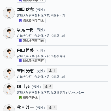
消化器病専門医
畑田 紘志
男性
宮崎大学医学部附属病院
消化器内科
消化器病専門医
坂元 一樹
男性
宮崎大学医学部附属病院
消化器内科
消化器病専門医
内山 尚美
女性
宮崎大学医学部附属病院
消化器内科
消化器病専門医
末田 光恵
コミュニケーション・タイプ投票数
1
女性
宮崎大学医学部附属病院
消化器内科
細川 歩
コミュニケーション・タイプ投票数
4
男性
宮崎大学医学部附属病院
臨床腫瘍科 がんセンター
腫瘍内科医
秋月 渓一
コミュニケーション・タイプ投票数
1
男性