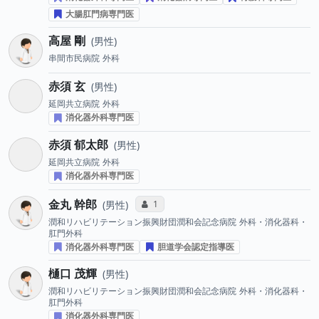
大腸肛門病専門医
高屋 剛
男性
串間市民病院
外科
赤須 玄
男性
延岡共立病院
外科
消化器外科専門医
赤須 郁太郎
男性
延岡共立病院
外科
消化器外科専門医
金丸 幹郎
コミュニケーション・タイプ投票数
1
男性
潤和リハビリテーション振興財団潤和会記念病院
外科・消化器科・
肛門外科
消化器外科専門医
胆道学会認定指導医
樋口 茂輝
男性
潤和リハビリテーション振興財団潤和会記念病院
外科・消化器科・
肛門外科
消化器外科専門医