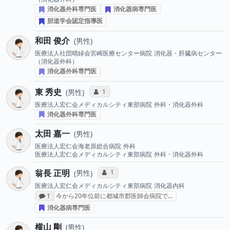
消化器外科専門医
消化器病専門医
胆道学会認定指導医
和田 俊介
男性
医療法人社団晴緑会宮崎医療センター病院
消化器・肝臓病センター
（消化器外科）
消化器外科専門医
東 秀史
コミュニケーション・タイプ投票数
1
男性
医療法人宏仁会メディカルシティ東部病院
外科・消化器外科
消化器外科専門医
太田 嘉一
男性
医療法人宏仁会海老原総合病院
外科
医療法人宏仁会メディカルシティ東部病院
外科・消化器外科
翁長 正明
コミュニケーション・タイプ投票数
1
男性
医療法人宏仁会メディカルシティ東部病院
消化器内科
感想投稿数
1
今から20年位前に都城市郡医師会病院で…
消化器病専門医
横山 剛
男性