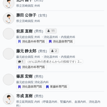
県立宮崎病院
外科
勝田 公弥子
女性
県立宮崎病院
外科
前原 直樹
コミュニケーション・タイプ投票数
11
男性
藤元総合病院
外科 ・消化器外科・内視鏡外科
消化器外科専門医
消化器病専門医
藤元 静太郎
コミュニケーション・タイプ投票数
2
男性
藤元総合病院
外科 ・消化器外科・内視鏡外科
感想投稿数
1
（がん以外の患者さんからの投稿です）2…
消化器外科専門医
篠原 宏樹
男性
藤元総合病院
消化器内科
消化器病専門医
胃腸科専門医
市成 直樹
男性
県立延岡病院
内科（呼吸器内科、腎臓内科、血液内科、消化器内
科）