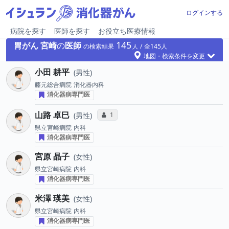
ログインする
病院を探す
医師を探す
お役立ち医療情報
145
胃がん
宮崎
の
医師
の検索結果
145
地図・検索条件を変更
小田 耕平
男性
藤元総合病院
消化器内科
消化器病専門医
山路 卓巳
コミュニケーション・タイプ投票数
1
男性
県立宮崎病院
内科
消化器病専門医
宮原 晶子
女性
県立宮崎病院
内科
消化器病専門医
米澤 瑛美
女性
県立宮崎病院
内科
消化器病専門医