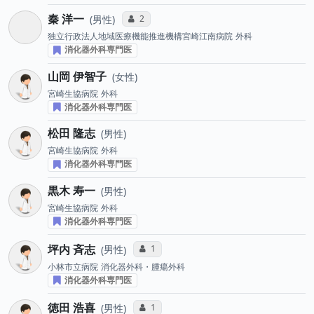
秦 洋一
コミュニケーション・タイプ投票数
2
男性
独立行政法人地域医療機能推進機構宮崎江南病院
外科
消化器外科専門医
山岡 伊智子
女性
宮崎生協病院
外科
消化器外科専門医
松田 隆志
男性
宮崎生協病院
外科
消化器外科専門医
黒木 寿一
男性
宮崎生協病院
外科
消化器外科専門医
坪内 斉志
コミュニケーション・タイプ投票数
1
男性
小林市立病院
消化器外科・腫瘍外科
消化器外科専門医
徳田 浩喜
コミュニケーション・タイプ投票数
1
男性