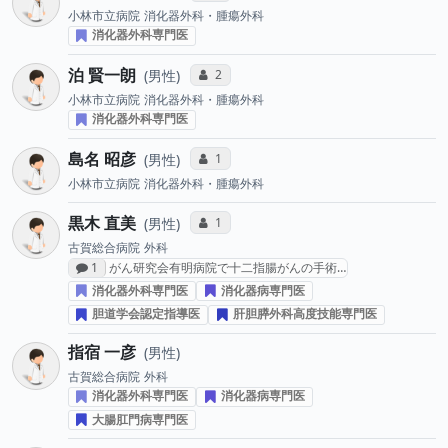
小林市立病院
消化器外科・腫瘍外科
消化器外科専門医
泊 賢一朗
コミュニケーション・タイプ投票数
2
男性
小林市立病院
消化器外科・腫瘍外科
消化器外科専門医
島名 昭彦
コミュニケーション・タイプ投票数
1
男性
小林市立病院
消化器外科・腫瘍外科
黒木 直美
コミュニケーション・タイプ投票数
1
男性
古賀総合病院
外科
感想投稿数
1
がん研究会有明病院で十二指腸がんの手術…
消化器外科専門医
消化器病専門医
胆道学会認定指導医
肝胆膵外科高度技能専門医
指宿 一彦
男性
古賀総合病院
外科
消化器外科専門医
消化器病専門医
大腸肛門病専門医