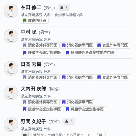
在田 修二
コミュニケーション・タイプ投票数
1
男性
県立宮崎病院
内科・化学療法腫瘍内科
腫瘍内科医
中村 聡
男性
県立宮崎病院
外科
消化器外科専門医
消化器病専門医
食道外科専門医
膵臓学会認定指導医
肝胆膵外科高度技能専門医
日髙 秀樹
男性
県立宮崎病院
外科
消化器外科専門医
消化器病専門医
食道外科専門医
大内田 次郎
男性
県立宮崎病院
外科
消化器外科専門医
消化器病専門医
胆道学会認定指導医
膵臓学会認定指導医
野間 久紀子
コミュニケーション・タイプ投票数
2
女性
県立宮崎病院
外科
感想投稿数
1
他院からの紹介状による手術でした。「何…