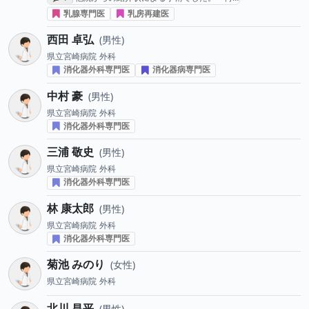
乳腺専門医
乳房再建医
西田 卓弘
男性
県立宮崎病院
外科
消化器外科専門医
消化器病専門医
中村 豪
男性
県立宮崎病院
外科
消化器外科専門医
三浦 敬史
男性
県立宮崎病院
外科
消化器外科専門医
林 康太郎
男性
県立宮崎病院
外科
消化器外科専門医
菊池 みのり
女性
県立宮崎病院
外科
北川 昌平
男性