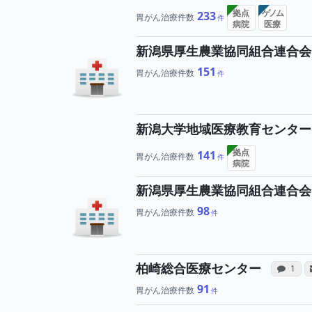
拠点
ゲノム
233
胃がん治療件数
病院
医療
新潟県厚生農業協同組合連合会
151
胃がん治療件数
新潟大学地域医療教育センター
拠点
141
胃がん治療件数
病院
新潟県厚生農業協同組合連合会
98
胃がん治療件数
病
柏崎総合医療センター
感想投
1
91
胃がん治療件数