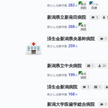
拠点
ゲノム
282
胃がん治療件数
病院
医療
病院
新潟県立新発田病院
感想投稿
コ
3
拠点
268
胃がん治療件数
病院
済生会新潟県央基幹病院
感
1
259
胃がん治療件数
病院と
新潟県立中央病院
サンキューレ
コミ
1
26
拠点
199
胃がん治療件数
病院
病院への
病
済生会新潟病院
感想投稿（合算
サンキ
5
1
168
胃がん治療件数
新潟大学医歯学総合病院
感
1