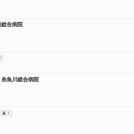
根総合病院
と、所属医師への患者さんの感想が合計2件投稿されています
と、所属医師へのサンキューレターが合計1通送られています
所属医師へのコミュニケーション・タイプが合計12票投票さ
レター（合算）
ミュニケーション・タイプ（合算）
2
 糸魚川総合病院
所属医師へのコミュニケーション・タイプが合計1票投
コミュニケーション・タイプ（合算）
1