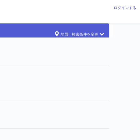
ログインする
地図・検索条件を変更
件投稿されています
7票投票されています
さんの感想が合計2件投稿されています
キューレターが合計1通送られています
ニケーション・タイプが合計70票投票されています
合算）
す
す
れています