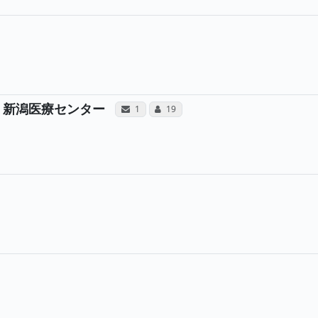
医師へのコミュニケーション・タイプが合計3票投票されてい
ーション・タイプ（合算）
病院と、所属医師へのサンキュー
所属医師へのコミュニケー
 新潟医療センター
サンキューレター（合算）
コミュニケーション・タイプ（合算）
1
19