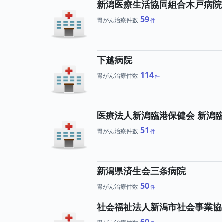
新潟医療生活協同組合木戸病院
59
胃がん治療件数
下越病院
114
胃がん治療件数
医療法人新潟臨港保健会 新潟
51
胃がん治療件数
新潟県済生会三条病院
50
胃がん治療件数
社会福祉法人新潟市社会事業協
60