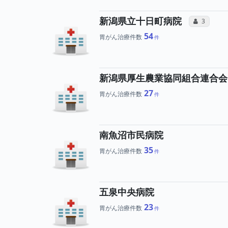
所属
新潟県立十日町病院
コミュニケ
3
54
胃がん治療件数
新潟県厚生農業協同組合連合会
27
胃がん治療件数
南魚沼市民病院
35
胃がん治療件数
五泉中央病院
23
胃がん治療件数