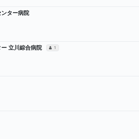
センター病院
所属医師へのコミュニケーション・
ター 立川綜合病院
コミュニケーション・タイプ（合算）
1