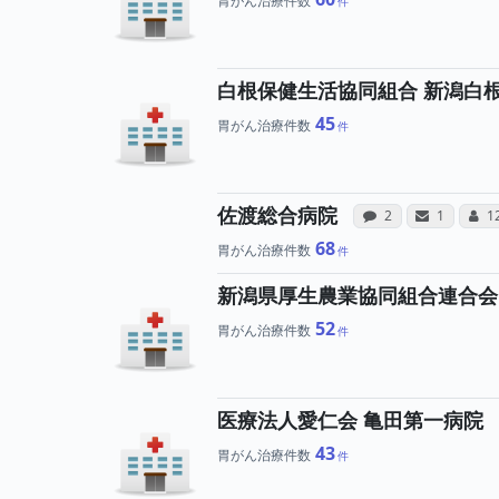
胃がん治療件数
白根保健生活協同組合 新潟白
45
胃がん治療件数
病院への声
病院
佐渡総合病院
感想投稿（合算）
サンキュー
コ
2
1
1
68
胃がん治療件数
新潟県厚生農業協同組合連合会
52
胃がん治療件数
医療法人愛仁会 亀田第一病院
43
胃がん治療件数