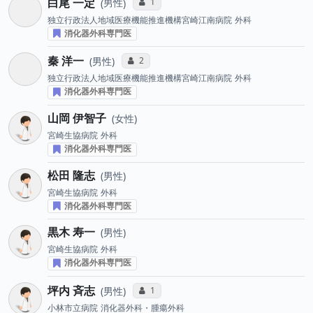
白尾 一定
コミュニケーション・タイプ投票数
1
男性
独立行政法人地域医療機能推進機構宮崎江南病院
外科
消化器外科専門医
秦 洋一
コミュニケーション・タイプ投票数
2
男性
独立行政法人地域医療機能推進機構宮崎江南病院
外科
消化器外科専門医
山岡 伊智子
女性
宮崎生協病院
外科
消化器外科専門医
松田 隆志
男性
宮崎生協病院
外科
消化器外科専門医
黒木 寿一
男性
宮崎生協病院
外科
消化器外科専門医
坪内 斉志
コミュニケーション・タイプ投票数
1
男性
小林市立病院
消化器外科・腫瘍外科