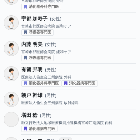
宮崎市郡医師会病院
外科
消化器外科専門医
宇都 加寿子
女性
宮崎市郡医師会病院
緩和ケア
呼吸器専門医
内藤 明美
女性
宮崎市郡医師会病院
緩和ケア
呼吸器専門医
有留 邦明
男性
医療法人倫生会三州病院
外科
消化器外科専門医
消化器病専門医
朝戸 幹雄
男性
医療法人倫生会三州病院
放射線科
増田 稔
男性
独立行政法人地域医療機能推進機構宮崎江南病院
内科
消化器病専門医