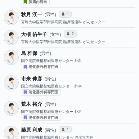
腫瘍内科医
秋月 渓一
コミュニケーション・タイプ投票数
1
男性
宮崎大学医学部附属病院
臨床腫瘍科 がんセンター
大槻 佑生子
コミュニケーション・タイプ投票数
2
女性
宮崎大学医学部附属病院
臨床腫瘍科 がんセンター
島 雅保
男性
国立病院機構都城医療センター
外科
消化器外科専門医
市来 伸彦
男性
国立病院機構都城医療センター
外科
消化器外科専門医
荒木 裕介
男性
国立病院機構都城医療センター
外科
消化器外科専門医
藤原 利成
コミュニケーション・タイプ投票数
1
男性
国立病院機構都城医療センター
消化管内科