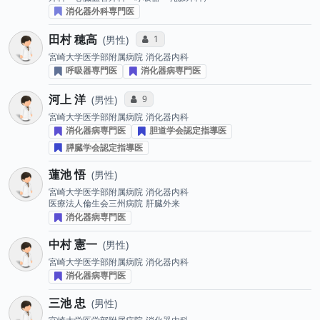
消化器外科専門医
田村 穂高
コミュニケーション・タイプ投票数
1
男性
宮崎大学医学部附属病院
消化器内科
呼吸器専門医
消化器病専門医
河上 洋
コミュニケーション・タイプ投票数
9
男性
宮崎大学医学部附属病院
消化器内科
消化器病専門医
胆道学会認定指導医
膵臓学会認定指導医
蓮池 悟
男性
宮崎大学医学部附属病院
消化器内科
医療法人倫生会三州病院
肝臓外来
消化器病専門医
中村 憲一
男性
宮崎大学医学部附属病院
消化器内科
消化器病専門医
三池 忠
男性