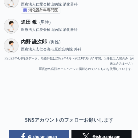
医療法人仁愛会横山病院
消化器科
消化器外科専門医
迫田 敏
男性
医療法人仁愛会横山病院
消化器科
内野 謙次郎
男性
医療法人宏仁会海老原総合病院
外科
※2023年4月時点データ。治療件数は2022年4月〜2023年3月の1年間。※件数は入院のみ（外
来は含みません）
写真は各病院ホームページに掲載されているものを使用しています。
SNSアカウントのフォローお願いします
@ishuran.japan
@ishuranjapan