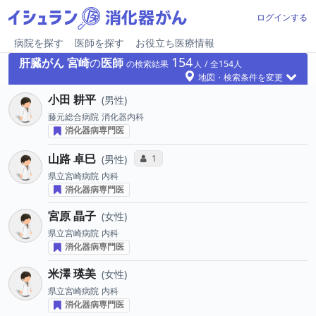
ログインする
病院を探す
医師を探す
お役立ち医療情報
154
肝臓がん
宮崎
の
医師
の検索結果
154
地図・検索条件を変更
小田 耕平
男性
藤元総合病院
消化器内科
消化器病専門医
山路 卓巳
コミュニケーション・タイプ投票数
1
男性
県立宮崎病院
内科
消化器病専門医
宮原 晶子
女性
県立宮崎病院
内科
消化器病専門医
米澤 瑛美
女性
県立宮崎病院
内科
消化器病専門医