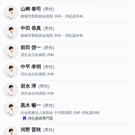
山﨑 泰司
男性
都城市郡医師会病院
外科・消化器外科
中田 恭真
男性
都城市郡医師会病院
外科・消化器外科
前田 啓一
男性
済生会日向病院
内科
中平 孝明
男性
済生会日向病院
外科
岩永 淳
男性
済生会日向病院
外科
黒木 暢一
男性
社会医療法人泉和会 千代田病院
内科-消化器内科
消化器病専門医
河野 晋咲
男性