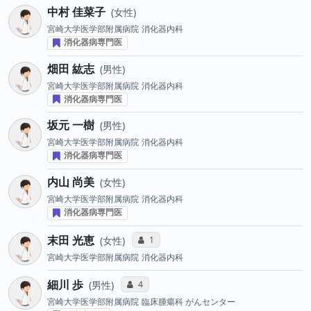
中村 佳菜子
女性
宮崎大学医学部附属病院
消化器内科
消化器病専門医
畑田 紘志
男性
宮崎大学医学部附属病院
消化器内科
消化器病専門医
坂元 一樹
男性
宮崎大学医学部附属病院
消化器内科
消化器病専門医
内山 尚美
女性
宮崎大学医学部附属病院
消化器内科
消化器病専門医
末田 光恵
コミュニケーション・タイプ投票数
1
女性
宮崎大学医学部附属病院
消化器内科
細川 歩
コミュニケーション・タイプ投票数
4
男性
宮崎大学医学部附属病院
臨床腫瘍科 がんセンター