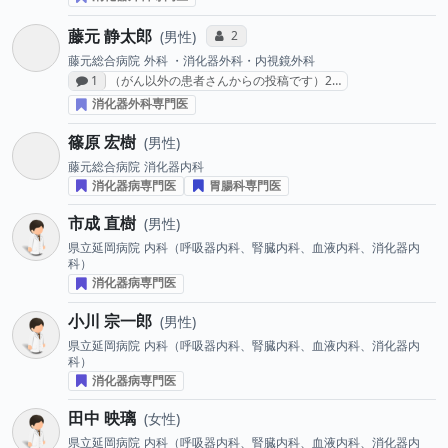
藤元 静太郎
コミュニケーション・タイプ投票数
2
男性
藤元総合病院
外科 ・消化器外科・内視鏡外科
感想投稿数
1
（がん以外の患者さんからの投稿です）2…
消化器外科専門医
篠原 宏樹
男性
藤元総合病院
消化器内科
消化器病専門医
胃腸科専門医
市成 直樹
男性
県立延岡病院
内科（呼吸器内科、腎臓内科、血液内科、消化器内
科）
消化器病専門医
小川 宗一郎
男性
県立延岡病院
内科（呼吸器内科、腎臓内科、血液内科、消化器内
科）
消化器病専門医
田中 映璃
女性
県立延岡病院
内科（呼吸器内科、腎臓内科、血液内科、消化器内