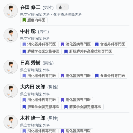
在田 修二
コミュニケーション・タイプ投票数
1
男性
県立宮崎病院
内科・化学療法腫瘍内科
腫瘍内科医
中村 聡
男性
県立宮崎病院
外科
消化器外科専門医
消化器病専門医
食道外科専門医
膵臓学会認定指導医
肝胆膵外科高度技能専門医
日髙 秀樹
男性
県立宮崎病院
外科
消化器外科専門医
消化器病専門医
食道外科専門医
大内田 次郎
男性
県立宮崎病院
外科
消化器外科専門医
消化器病専門医
胆道学会認定指導医
膵臓学会認定指導医
木村 隆一郎
男性
県立宮崎病院
外科
消化器外科専門医
消化器病専門医