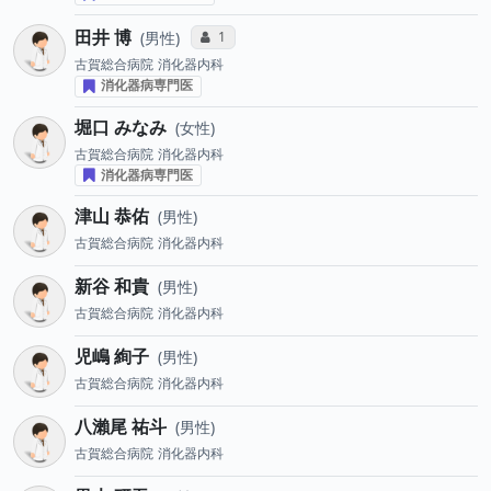
田井 博
コミュニケーション・タイプ投票数
1
男性
古賀総合病院
消化器内科
消化器病専門医
堀口 みなみ
女性
古賀総合病院
消化器内科
消化器病専門医
津山 恭佑
男性
古賀総合病院
消化器内科
新谷 和貴
男性
古賀総合病院
消化器内科
児嶋 絢子
男性
古賀総合病院
消化器内科
八瀨尾 祐斗
男性
古賀総合病院
消化器内科