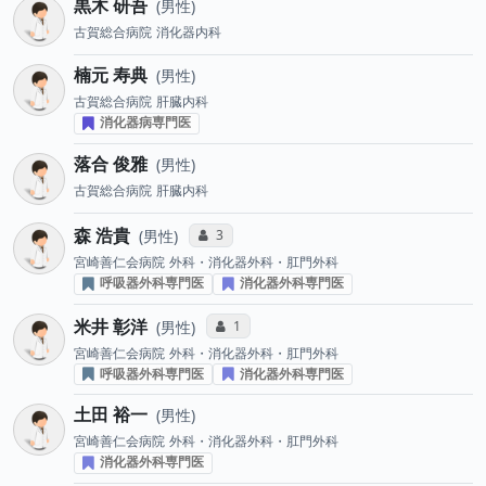
黒木 研吾
男性
古賀総合病院
消化器内科
楠元 寿典
男性
古賀総合病院
肝臓内科
消化器病専門医
落合 俊雅
男性
古賀総合病院
肝臓内科
森 浩貴
コミュニケーション・タイプ投票数
3
男性
宮崎善仁会病院
外科・消化器外科・肛門外科
呼吸器外科専門医
消化器外科専門医
米井 彰洋
コミュニケーション・タイプ投票数
1
男性
宮崎善仁会病院
外科・消化器外科・肛門外科
呼吸器外科専門医
消化器外科専門医
土田 裕一
男性
宮崎善仁会病院
外科・消化器外科・肛門外科
消化器外科専門医