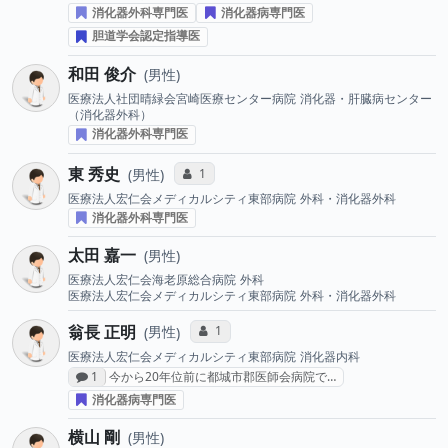
消化器外科専門医
消化器病専門医
胆道学会認定指導医
和田 俊介
男性
医療法人社団晴緑会宮崎医療センター病院
消化器・肝臓病センター
（消化器外科）
消化器外科専門医
東 秀史
コミュニケーション・タイプ投票数
1
男性
医療法人宏仁会メディカルシティ東部病院
外科・消化器外科
消化器外科専門医
太田 嘉一
男性
医療法人宏仁会海老原総合病院
外科
医療法人宏仁会メディカルシティ東部病院
外科・消化器外科
翁長 正明
コミュニケーション・タイプ投票数
1
男性
医療法人宏仁会メディカルシティ東部病院
消化器内科
感想投稿数
1
今から20年位前に都城市郡医師会病院で…
消化器病専門医
横山 剛
男性