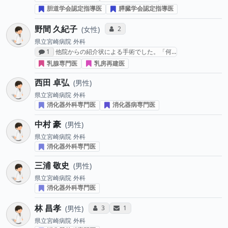
胆道学会認定指導医
膵臓学会認定指導医
野間 久紀子
コミュニケーション・タイプ投票数
2
女性
県立宮崎病院
外科
感想投稿数
1
他院からの紹介状による手術でした。「何…
乳腺専門医
乳房再建医
西田 卓弘
男性
県立宮崎病院
外科
消化器外科専門医
消化器病専門医
中村 豪
男性
県立宮崎病院
外科
消化器外科専門医
三浦 敬史
男性
県立宮崎病院
外科
消化器外科専門医
林 昌孝
コミュニケーション・タイプ投票数
サンキューレター送付数
3
1
男性
県立宮崎病院
外科