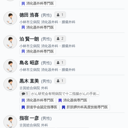
消化器外科専門医
徳田 浩喜
コミュニケーション・タイプ投票数
1
男性
小林市立病院
消化器外科・腫瘍外科
消化器外科専門医
泊 賢一朗
コミュニケーション・タイプ投票数
2
男性
小林市立病院
消化器外科・腫瘍外科
消化器外科専門医
島名 昭彦
コミュニケーション・タイプ投票数
1
男性
小林市立病院
消化器外科・腫瘍外科
黒木 直美
コミュニケーション・タイプ投票数
1
男性
古賀総合病院
外科
感想投稿数
1
がん研究会有明病院で十二指腸がんの手術…
消化器外科専門医
消化器病専門医
胆道学会認定指導医
肝胆膵外科高度技能専門医
指宿 一彦
男性
古賀総合病院
外科