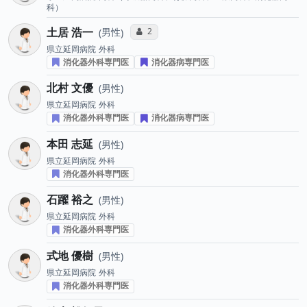
科）
土居 浩一
コミュニケーション・タイプ投票数
2
男性
県立延岡病院
外科
消化器外科専門医
消化器病専門医
北村 文優
男性
県立延岡病院
外科
消化器外科専門医
消化器病専門医
本田 志延
男性
県立延岡病院
外科
消化器外科専門医
石躍 裕之
男性
県立延岡病院
外科
消化器外科専門医
式地 優樹
男性
県立延岡病院
外科
消化器外科専門医