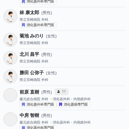
消化器外科専門医
林 康太郎
男性
県立宮崎病院
外科
消化器外科専門医
菊池 みのり
女性
県立宮崎病院
外科
北川 昌平
男性
県立宮崎病院
外科
勝田 公弥子
女性
県立宮崎病院
外科
前原 直樹
コミュニケーション・タイプ投票数
11
男性
藤元総合病院
外科 ・消化器外科・内視鏡外科
消化器外科専門医
消化器病専門医
中房 智樹
男性
藤元総合病院
外科 ・消化器外科・内視鏡外科
消化器外科専門医