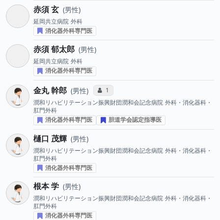
赤須 玄
男性
延岡共立病院
外科
消化器外科専門医
赤須 郁太郎
男性
延岡共立病院
外科
消化器外科専門医
金丸 幹郎
コミュニケーション・タイプ投票数
1
男性
潤和リハビリテーション振興財団潤和会記念病院
外科・消化器科・
肛門外科
消化器外科専門医
胆道学会認定指導医
樋口 茂輝
男性
潤和リハビリテーション振興財団潤和会記念病院
外科・消化器科・
肛門外科
消化器外科専門医
根本 学
男性
潤和リハビリテーション振興財団潤和会記念病院
外科・消化器科・
肛門外科
消化器外科専門医