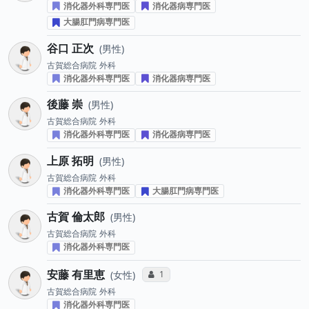
消化器外科専門医
消化器病専門医
大腸肛門病専門医
谷口 正次
男性
古賀総合病院
外科
消化器外科専門医
消化器病専門医
後藤 崇
男性
古賀総合病院
外科
消化器外科専門医
消化器病専門医
上原 拓明
男性
古賀総合病院
外科
消化器外科専門医
大腸肛門病専門医
古賀 倫太郎
男性
古賀総合病院
外科
消化器外科専門医
安藤 有里恵
コミュニケーション・タイプ投票数
1
女性
古賀総合病院
外科
消化器外科専門医