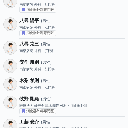
南部病院
外科・肛門科
消化器外科専門医
八尋 陽平
男性
南部病院
外科・肛門科
消化器外科専門医
八尋 克三
男性
南部病院
外科・肛門科
安作 康嗣
男性
南部病院
外科・肛門科
木梨 孝則
男性
南部病院
外科・肛門科
牧野 剛緒
男性
医療法人 健寿会 黒木病院
外科・消化器外科
消化器外科専門医
工藤 俊介
男性