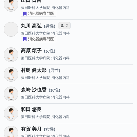
山田 日向
藤田医科大学病院
消化器内科
消化器病専門医
丸川 高弘
コミュニケーション・タイプ投票数
2
男性
藤田医科大学病院
消化器内科
消化器病専門医
髙原 頌子
女性
藤田医科大学病院
消化器内科
村島 健太郎
男性
藤田医科大学病院
消化器内科
森崎 沙也香
女性
藤田医科大学病院
消化器内科
和田 悠良
藤田医科大学病院
消化器内科
有賀 美月
女性
藤田医科大学病院
消化器内科