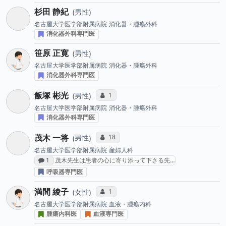
杉田 静紀
男性
名古屋大学医学部附属病院
消化器・腫瘍外科
消化器外科専門医
笹原 正寛
男性
名古屋大学医学部附属病院
消化器・腫瘍外科
消化器外科専門医
飯塚 彬光
コミュニケーション・タイプ投票数
1
男性
名古屋大学医学部附属病院
消化器・腫瘍外科
消化器外科専門医
茂木 一将
コミュニケーション・タイプ投票数
18
男性
名古屋大学医学部附属病院
産婦人科
感想投稿数
1
茂木先生は患者の心に寄り添って下さる先…
呼吸器専門医
満間 綾子
コミュニケーション・タイプ投票数
1
女性
名古屋大学医学部附属病院
血液・腫瘍内科
腫瘍内科医
血液専門医