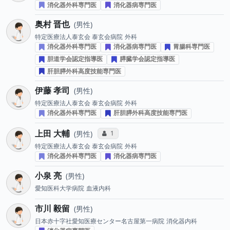
消化器外科専門医
消化器病専門医
奥村 晋也
男性
特定医療法人泰玄会 泰玄会病院
外科
消化器外科専門医
消化器病専門医
胃腸科専門医
胆道学会認定指導医
膵臓学会認定指導医
肝胆膵外科高度技能専門医
伊藤 孝司
男性
特定医療法人泰玄会 泰玄会病院
外科
消化器外科専門医
肝胆膵外科高度技能専門医
上田 大輔
コミュニケーション・タイプ投票数
1
男性
特定医療法人泰玄会 泰玄会病院
外科
消化器外科専門医
消化器病専門医
小泉 亮
男性
愛知医科大学病院
血液内科
市川 毅留
男性
日本赤十字社愛知医療センター名古屋第一病院
消化器内科