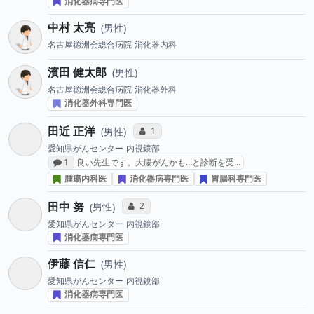
消化器病専門医
中村 太亮
男性
名古屋徳洲会総合病院
消化器内科
濱田 健太郎
男性
名古屋徳洲会総合病院
消化器外科
消化器外科専門医
田近 正洋
コミュニケーション・タイプ投票数
1
男性
愛知県がんセンター
内視鏡部
感想投稿数
1
良い先生です。大腸がんかも…と診断を受…
腫瘍内科医
消化器病専門医
胃腸科専門医
田中 努
コミュニケーション・タイプ投票数
2
男性
愛知県がんセンター
内視鏡部
消化器病専門医
伊藤 信仁
男性
愛知県がんセンター
内視鏡部
消化器病専門医