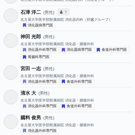
石津 洋二
コミュニケーション・タイプ投票数
1
男性
名古屋大学医学部附属病院
消化器内科（肝臓グループ）
消化器病専門医
神田 光郎
男性
名古屋大学医学部附属病院
消化器・腫瘍外科
消化器外科専門医
消化器病専門医
食道外科専門医
胃腸科専門医
宮田 一志
男性
名古屋大学医学部附属病院
消化器・腫瘍外科
消化器外科専門医
食道外科専門医
清水 大
男性
名古屋大学医学部附属病院
消化器・腫瘍外科
消化器外科専門医
食道外科専門医
國料 俊男
男性
名古屋大学医学部附属病院
消化器・腫瘍外科
消化器外科専門医