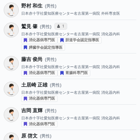
野村 和生
男性
日本赤十字社愛知医療センター名古屋第一病院
外科専攻医
鷲見 肇
コミュニケーション・タイプ投票数
1
男性
日本赤十字社愛知医療センター名古屋第一病院
消化器内科
消化器病専門医
胆道学会認定指導医
膵臓学会認定指導医
藤吉 俊尚
男性
日本赤十字社愛知医療センター名古屋第一病院
消化器内科
消化器病専門医
胃腸科専門医
土居崎 正雄
男性
日本赤十字社愛知医療センター名古屋第一病院
消化器内科
消化器病専門医
吉岡 直輝
男性
日本赤十字社愛知医療センター名古屋第一病院
消化器内科
消化器病専門医
原 啓文
男性