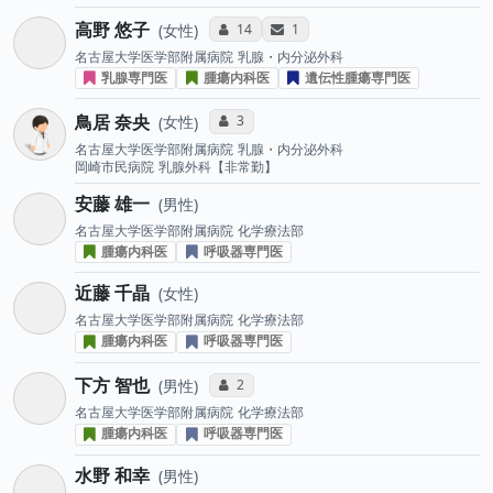
高野 悠子
コミュニケーション・タイプ投票数
サンキューレター送付数
14
1
女性
名古屋大学医学部附属病院
乳腺・内分泌外科
乳腺専門医
腫瘍内科医
遺伝性腫瘍専門医
鳥居 奈央
コミュニケーション・タイプ投票数
3
女性
名古屋大学医学部附属病院
乳腺・内分泌外科
岡崎市民病院
乳腺外科【非常勤】
安藤 雄一
男性
名古屋大学医学部附属病院
化学療法部
腫瘍内科医
呼吸器専門医
近藤 千晶
女性
名古屋大学医学部附属病院
化学療法部
腫瘍内科医
呼吸器専門医
下方 智也
コミュニケーション・タイプ投票数
2
男性
名古屋大学医学部附属病院
化学療法部
腫瘍内科医
呼吸器専門医
水野 和幸
男性