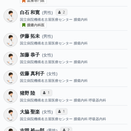
血液専門医
白石 和寛
コミュニケーション・タイプ投票数
2
男性
国立病院機構名古屋医療センター
腫瘍内科
腫瘍内科医
伊藤 拓未
男性
国立病院機構名古屋医療センター
腫瘍内科
加藤 恭子
女性
国立病院機構名古屋医療センター
腫瘍内科
佐藤 真利子
女性
国立病院機構名古屋医療センター
腫瘍内科
猪野 陸
コミュニケーション・タイプ投票数
1
国立病院機構名古屋医療センター
腫瘍内科 呼吸器内科
大脇 聖楽
コミュニケーション・タイプ投票数
1
女性
国立病院機構名古屋医療センター
腫瘍内科 呼吸器内科
吉岡 裕一郎
コミュニケーション・タイプ投票数
2
男性