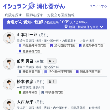
ログインする
病院を探す
医師を探す
お役立ち医療情報
1099
食道がん
愛知
の
医師
の検索結果
1099
地図・検索条件を変更
山本 壮一郎
男性
岡崎市民病院
外科・消化器外科・内視鏡外科・内分泌外科
消化器外科専門医
消化器病専門医
食道外科専門医
胃腸科専門医
前田 真吾
コミュニケーション・タイプ投票数
7
男性
津島市民病院
外科・消化器外科
呼吸器専門医
消化器外科専門医
消化器病専門医
松本 俊彦
コミュニケーション・タイプ投票数
3
男性
一宮西病院
腫瘍内科
腫瘍内科医
呼吸器専門医
大西 紘平
男性
安城更生病院
外科 乳腺・内分泌外科、消化器外科、血管外科