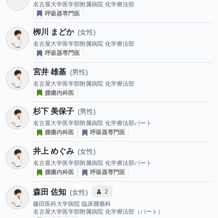
名古屋大学医学部附属病院
化学療法部
呼吸器専門医
栁川 まどか
女性
名古屋大学医学部附属病院
化学療法部
呼吸器専門医
宮井 雄基
男性
名古屋大学医学部附属病院
化学療法部
腫瘍内科医
杉下 美保子
男性
名古屋大学医学部附属病院
化学療法部パート
腫瘍内科医
呼吸器専門医
井上 めぐみ
女性
名古屋大学医学部附属病院
化学療法部パート
腫瘍内科医
呼吸器専門医
森田 佐知
コミュニケーション・タイプ投票数
2
女性
藤田医科大学病院
臨床腫瘍科
名古屋大学医学部附属病院
化学療法部（パート）