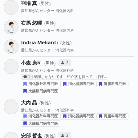
羽場 真
男性
愛知県がんセンター
消化器内科
右馬 悠暉
男性
愛知県がんセンター
消化器内科
Indria Melianti
女性
愛知県がんセンター
消化器内科
小森 康司
コミュニケーション・タイプ投票数
2
男性
愛知県がんセンター
消化器外科
感想投稿数
1
感謝しかないです。紹介状を持って、ほぼ…
消化器外科専門医
消化器病専門医
胃腸科専門医
大腸肛門病専門医
大内 晶
男性
愛知県がんセンター
消化器外科
消化器外科専門医
消化器病専門医
胃腸科専門医
大腸肛門病専門医
安部 哲也
コミュニケーション・タイプ投票数
2
男性