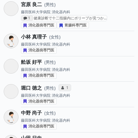
宮原 良二
男性
藤田医科大学病院
消化器内科
感想投稿数
1
健康診断で十二指腸内にポリープが見つか…
消化器病専門医
胃腸科専門医
小林 真理子
女性
藤田医科大学病院
消化器内科
消化器病専門医
舩坂 好平
男性
藤田医科大学病院
消化器内科
消化器病専門医
堀口 徳之
コミュニケーション・タイプ投票数
1
男性
藤田医科大学病院
消化器内科
消化器病専門医
中野 尚子
女性
藤田医科大学病院
消化器内科
消化器病専門医