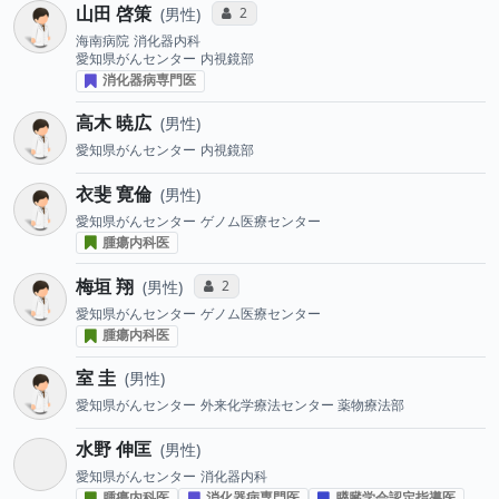
山田 啓策
コミュニケーション・タイプ投票数
2
男性
海南病院
消化器内科
愛知県がんセンター
内視鏡部
消化器病専門医
高木 暁広
男性
愛知県がんセンター
内視鏡部
衣斐 寛倫
男性
愛知県がんセンター
ゲノム医療センター
腫瘍内科医
梅垣 翔
コミュニケーション・タイプ投票数
2
男性
愛知県がんセンター
ゲノム医療センター
腫瘍内科医
室 圭
男性
愛知県がんセンター
外来化学療法センター 薬物療法部
水野 伸匡
男性
愛知県がんセンター
消化器内科
腫瘍内科医
消化器病専門医
膵臓学会認定指導医