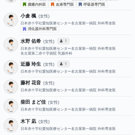
腫瘍内科医
血液専門医
呼吸器専門医
小倉 楓
女性
日本赤十字社愛知医療センター名古屋第一病院
外科専攻医
消化器外科専門医
水野 佑希
コミュニケーション・タイプ投票数
1
女性
日本赤十字社愛知医療センター名古屋第一病院
外科専攻医
名古屋第二赤十字病院
乳腺外科
近藤 玲生
コミュニケーション・タイプ投票数
1
女性
日本赤十字社愛知医療センター名古屋第一病院
外科専攻医
藤村 花音
女性
日本赤十字社愛知医療センター名古屋第一病院
外科専攻医
柴田 まど佳
女性
日本赤十字社愛知医療センター名古屋第一病院
外科専攻医
木下 凪
女性
日本赤十字社愛知医療センター名古屋第一病院
外科専攻医