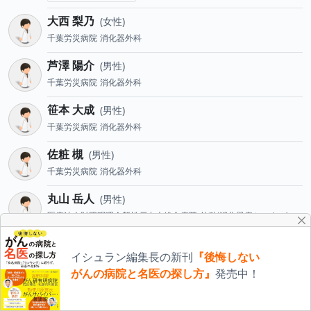
大西 梨乃
女性
千葉労災病院
消化器外科
芦澤 陽介
男性
千葉労災病院
消化器外科
笹本 大成
男性
千葉労災病院
消化器外科
佐粧 槻
男性
千葉労災病院
消化器外科
丸山 岳人
男性
医療法人財団明理会新松戸中央総合病院
外科(消化器病センター)
消化器外科専門医
竹内 瑞葵
男性
イシュラン編集長の新刊
『後悔しない
医療法人財団明理会新松戸中央総合病院
外科(消化器病センター)
がんの病院と名医の探し方』
発売中！
消化器外科専門医
消化器病専門医
胃腸科専門医