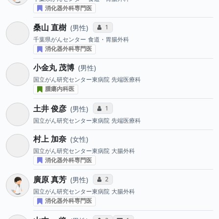
消化器外科専門医
桑山 直樹
コミュニケーション・タイプ投票数
1
男性
千葉県がんセンター
食道・胃腸外科
消化器外科専門医
小金丸 茂博
男性
国立がん研究センター東病院
先端医療科
腫瘍内科医
土井 俊彦
コミュニケーション・タイプ投票数
1
男性
国立がん研究センター東病院
先端医療科
村上 加奈
女性
国立がん研究センター東病院
大腸外科
消化器外科専門医
廣原 真芳
コミュニケーション・タイプ投票数
2
男性
国立がん研究センター東病院
大腸外科
消化器外科専門医