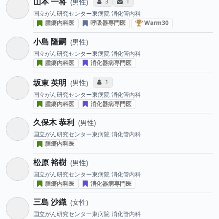
山本 一将
コミュニケーション・タイプ投票数
サンキューレター送付数
3
1
男性
国立がん研究センター東病院
消化管内科
消化器がん治療医 “Wa
腫瘍内科医
呼吸器専門医
Warm30
小島 隆嗣
男性
国立がん研究センター東病院
消化管内科
腫瘍内科医
消化器病専門医
坂東 英明
コミュニケーション・タイプ投票数
1
男性
国立がん研究センター東病院
消化管内科
腫瘍内科医
消化器病専門医
久保木 恭利
男性
国立がん研究センター東病院
消化管内科
腫瘍内科医
松原 裕樹
男性
国立がん研究センター東病院
消化管内科
腫瘍内科医
消化器病専門医
三島 沙織
女性
国立がん研究センター東病院
消化管内科