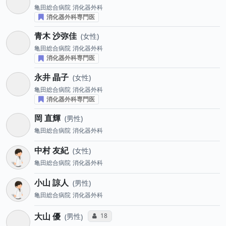
亀田総合病院
消化器外科
消化器外科専門医
青木 沙弥佳
女性
亀田総合病院
消化器外科
消化器外科専門医
永井 晶子
女性
亀田総合病院
消化器外科
消化器外科専門医
岡 直輝
男性
亀田総合病院
消化器外科
中村 友紀
女性
亀田総合病院
消化器外科
小山 諒人
男性
亀田総合病院
消化器外科
大山 優
コミュニケーション・タイプ投票数
18
男性