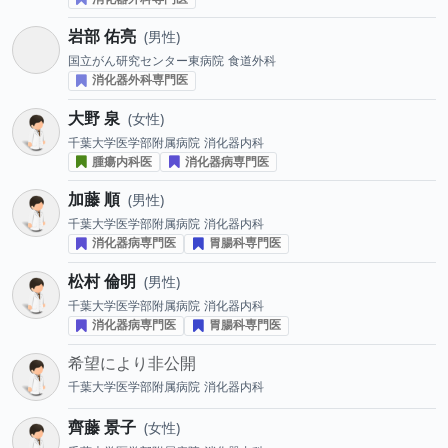
岩部 佑亮
男性
国立がん研究センター東病院
食道外科
消化器外科専門医
大野 泉
女性
千葉大学医学部附属病院
消化器内科
腫瘍内科医
消化器病専門医
加藤 順
男性
千葉大学医学部附属病院
消化器内科
消化器病専門医
胃腸科専門医
松村 倫明
男性
千葉大学医学部附属病院
消化器内科
消化器病専門医
胃腸科専門医
希望により非公開
千葉大学医学部附属病院
消化器内科
齊藤 景子
女性