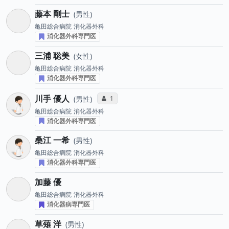
藤本 剛士
男性
亀田総合病院
消化器外科
消化器外科専門医
三浦 聡美
女性
亀田総合病院
消化器外科
消化器外科専門医
川手 優人
コミュニケーション・タイプ投票数
1
男性
亀田総合病院
消化器外科
消化器外科専門医
桑江 一希
男性
亀田総合病院
消化器外科
消化器外科専門医
加藤 優
亀田総合病院
消化器外科
消化器病専門医
草薙 洋
男性