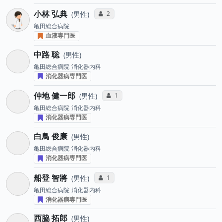
小林 弘典
コミュニケーション・タイプ投票数
2
男性
亀田総合病院
血液専門医
中路 聡
男性
亀田総合病院
消化器内科
消化器病専門医
仲地 健一郎
コミュニケーション・タイプ投票数
1
男性
亀田総合病院
消化器内科
消化器病専門医
白鳥 俊康
男性
亀田総合病院
消化器内科
消化器病専門医
船登 智將
コミュニケーション・タイプ投票数
1
男性
亀田総合病院
消化器内科
消化器病専門医
西脇 拓郎
男性