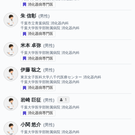
消化器病専門医
朱 信彰
男性
千葉市立青葉病院
消化器内科
千葉大学医学部附属病院
消化器内科
消化器病専門医
米本 卓弥
男性
千葉大学医学部附属病院
消化器内科
消化器病専門医
伊藤 聡之
男性
東京女子医科大学八千代医療センター
消化器内科
千葉大学医学部附属病院
消化器内科
消化器病専門医
岩崎 巨征
コミュニケーション・タイプ投票数
1
男性
千葉大学医学部附属病院
消化器内科
消化器病専門医
⼩関 悠介
男性
千葉大学医学部附属病院
消化器内科