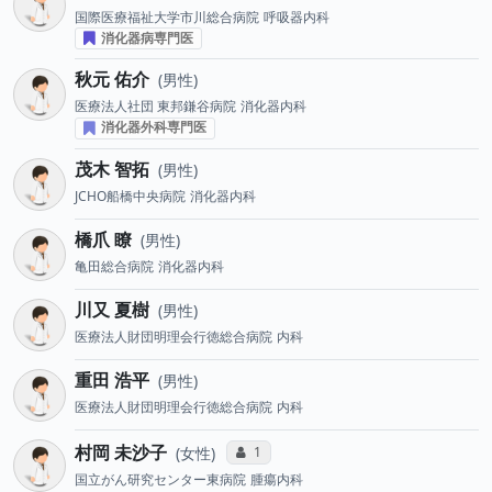
国際医療福祉大学市川総合病院
呼吸器内科
消化器病専門医
秋元 佑介
男性
医療法人社団 東邦鎌谷病院
消化器内科
消化器外科専門医
茂木 智拓
男性
JCHO船橋中央病院
消化器内科
橋爪 瞭
男性
亀田総合病院
消化器内科
川又 夏樹
男性
医療法人財団明理会行徳総合病院
内科
重田 浩平
男性
医療法人財団明理会行徳総合病院
内科
村岡 未沙子
コミュニケーション・タイプ投票数
1
女性
国立がん研究センター東病院
腫瘍内科