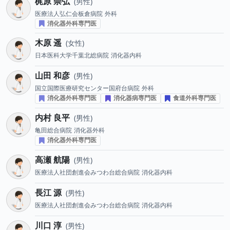
梶原 崇弘
男性
医療法人弘仁会板倉病院
外科
消化器外科専門医
木原 遥
女性
日本医科大学千葉北総病院
消化器内科
山田 和彦
男性
国立国際医療研究センター国府台病院
外科
消化器外科専門医
消化器病専門医
食道外科専門医
内村 良平
男性
亀田総合病院
消化器外科
消化器外科専門医
高瀬 航陽
男性
医療法人社団創進会みつわ台総合病院
消化器内科
長江 源
男性
医療法人社団創進会みつわ台総合病院
消化器内科
川口 淳
男性