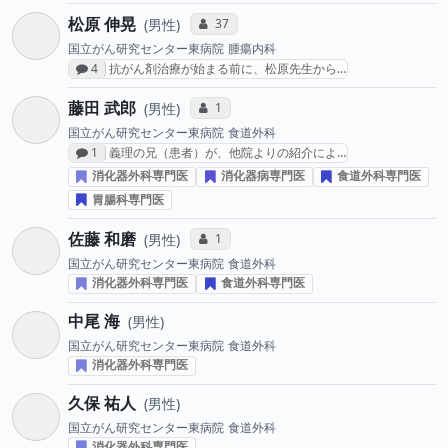
松原 伸晃
コミュニケーション・タイプ投票数
37
男性
国立がん研究センター東病院
腫瘍内科
感想投稿数
4
抗がん剤治療が始まる前に、松原先生から…
藤田 武郎
コミュニケーション・タイプ投票数
1
男性
国立がん研究センター東病院
食道外科
感想投稿数
1
義理の兄（患者）が、他院よりの紹介によ…
消化器外科専門医
消化器病専門医
食道外科専門医
胃腸科専門医
佐藤 和磨
コミュニケーション・タイプ投票数
1
男性
国立がん研究センター東病院
食道外科
消化器外科専門医
食道外科専門医
中尾 海
男性
国立がん研究センター東病院
食道外科
消化器外科専門医
久保 祐人
男性
国立がん研究センター東病院
食道外科
消化器外科専門医