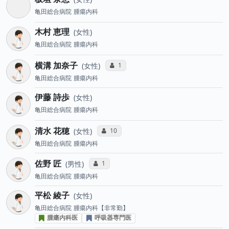
亀田総合病院
腫瘍内科
木村 恵理
女性
亀田総合病院
腫瘍内科
横溝 加奈子
コミュニケーション・タイプ投票数
1
女性
亀田総合病院
腫瘍内科
伊藤 詩歩
女性
亀田総合病院
腫瘍内科
清水 花穂
コミュニケーション・タイプ投票数
10
女性
亀田総合病院
腫瘍内科
佐野 匠
コミュニケーション・タイプ投票数
1
男性
亀田総合病院
腫瘍内科
平松 綾子
女性
亀田総合病院
腫瘍内科【非常勤】
腫瘍内科医
呼吸器専門医