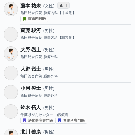
藤本 祐未
コミュニケーション・タイプ投票数
4
女性
亀田総合病院
腫瘍内科【非常勤】
腫瘍内科医
齋藤 駿河
男性
亀田総合病院
腫瘍内科【非常勤】
大野 烈士
男性
亀田総合病院
腫瘍外科
大野 烈士
男性
亀田総合病院
腫瘍外科
小河 晃士
男性
亀田総合病院
腫瘍外科
鈴木 拓人
男性
千葉県がんセンター
内視鏡科
消化器病専門医
胃腸科専門医
北川 善康
男性