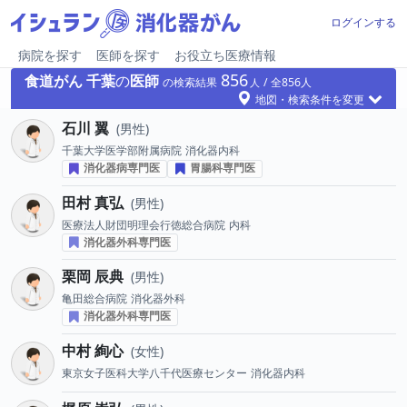
ログインする
病院を探す
医師を探す
お役立ち医療情報
856
食道がん
千葉
の
医師
の検索結果
856
地図・検索条件を変更
石川 翼
男性
千葉大学医学部附属病院
消化器内科
消化器病専門医
胃腸科専門医
田村 真弘
男性
医療法人財団明理会行徳総合病院
内科
消化器外科専門医
栗岡 辰典
男性
亀田総合病院
消化器外科
消化器外科専門医
中村 絢心
女性
東京女子医科大学八千代医療センター
消化器内科