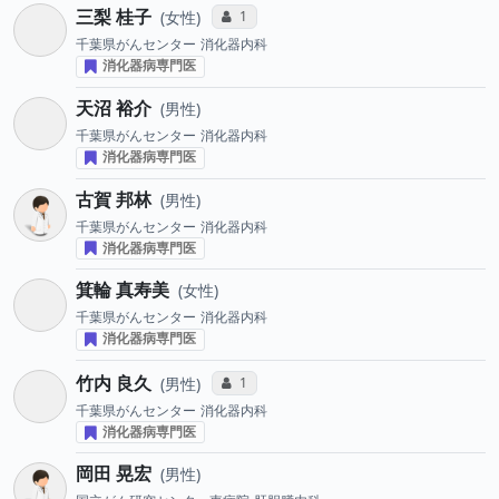
三梨 桂子
コミュニケーション・タイプ投票数
1
女性
千葉県がんセンター
消化器内科
消化器病専門医
天沼 裕介
男性
千葉県がんセンター
消化器内科
消化器病専門医
古賀 邦林
男性
千葉県がんセンター
消化器内科
消化器病専門医
箕輪 真寿美
女性
千葉県がんセンター
消化器内科
消化器病専門医
竹内 良久
コミュニケーション・タイプ投票数
1
男性
千葉県がんセンター
消化器内科
消化器病専門医
岡田 晃宏
男性