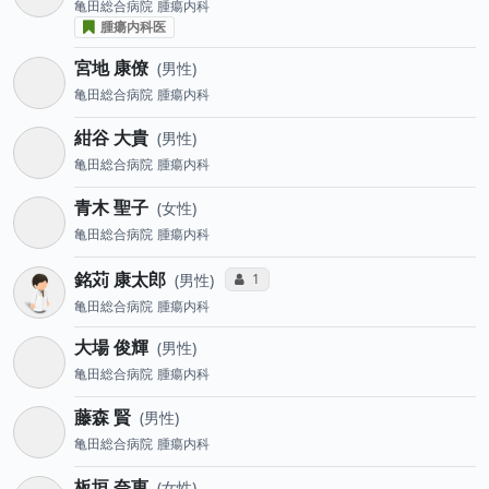
亀田総合病院
腫瘍内科
腫瘍内科医
宮地 康僚
男性
亀田総合病院
腫瘍内科
紺谷 大貴
男性
亀田総合病院
腫瘍内科
青木 聖子
女性
亀田総合病院
腫瘍内科
銘苅 康太郎
コミュニケーション・タイプ投票数
1
男性
亀田総合病院
腫瘍内科
大場 俊輝
男性
亀田総合病院
腫瘍内科
藤森 賢
男性
亀田総合病院
腫瘍内科
板垣 奈恵
女性