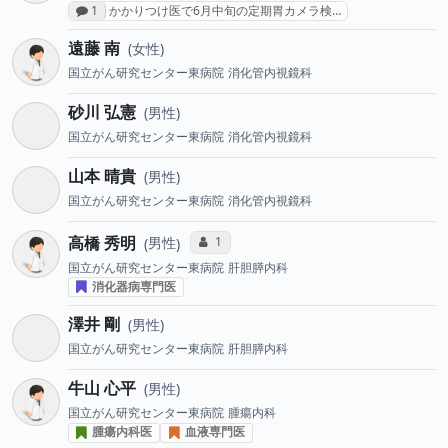
感想投稿数
1
かかりつけ医で6月中旬の定期胃カメラ検…
遠藤 南
女性
国立がん研究センター東病院
消化管内視鏡科
砂川 弘憲
男性
国立がん研究センター東病院
消化管内視鏡科
山本 晴貴
男性
国立がん研究センター東病院
消化管内視鏡科
高橋 秀明
コミュニケーション・タイプ投票数
1
男性
国立がん研究センター東病院
肝胆膵内科
消化器病専門医
澤井 剛
男性
国立がん研究センター東病院
肝胆膵内科
牛山 心平
男性
国立がん研究センター東病院
腫瘍内科
腫瘍内科医
血液専門医