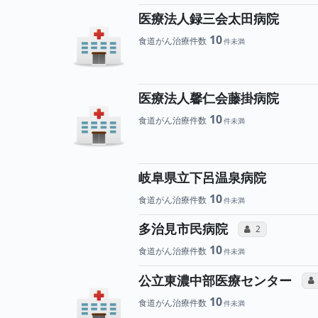
医療法人録三会太田病院
10
食道がん治療件数
医療法人馨仁会藤掛病院
10
食道がん治療件数
岐阜県立下呂温泉病院
10
食道がん治療件数
所属医師
多治見市民病院
コミュニケーショ
2
10
食道がん治療件数
公立東濃中部医療センター
10
食道がん治療件数