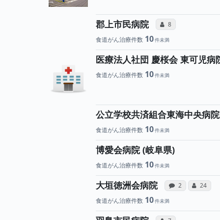
所属医師へ
郡上市民病院
コミュニケーション
8
10
食道がん治療件数
医療法人社団 慶桜会 東可児病
10
食道がん治療件数
公立学校共済組合東海中央病院
10
食道がん治療件数
博愛会病院 (岐阜県)
10
食道がん治療件数
病院への
所
大垣徳洲会病院
感想投稿（合算
コミュニ
2
24
10
食道がん治療件数
所属医師へ