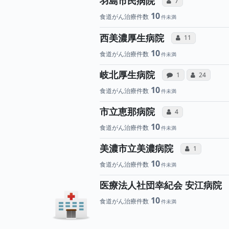
羽島市民病院
コミュニケーション
7
10
食道がん治療件数
所属医師
西美濃厚生病院
コミュニケーショ
11
10
食道がん治療件数
病院への声
所属
岐北厚生病院
感想投稿（合算）
コミュニケ
1
24
10
食道がん治療件数
所属医師へ
市立恵那病院
コミュニケーション
4
10
食道がん治療件数
所属医
美濃市立美濃病院
コミュニケー
1
10
食道がん治療件数
医療法人社団幸紀会 安江病院
10
食道がん治療件数