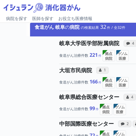
病院を探す
医師を探す
お役立ち医療情報
32
食道がん
岐阜
の
病院
の検索結果
32
岐阜大学医学部附属病院
感
4
拠点
ゲノム
221
食道がん治療件数
病院
医療
所属医師へ
大垣市民病院
コミュニケーション
1
拠点
ゲノム
166
食道がん治療件数
病院
医療
岐阜県総合医療センター
コミ
4
拠点
ゲノム
99
食道がん治療件数
病院
医療
病
中部国際医療センター
感想投
2
拠点
ゲノム
72
食道がん治療件数