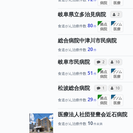
病院
医療
所属
岐阜県立多治見病院
コミュニケ
2
拠点
ゲノム
80
食道がん治療件数
病院
医療
総合病院中津川市民病院
20
食道がん治療件数
病院への声
所属
岐阜市民病院
感想投稿（合算）
コミュニケ
2
10
拠点
ゲノム
51
食道がん治療件数
病院
医療
病院への声
所属
松波総合病院
感想投稿（合算）
コミュニケ
1
10
拠点
ゲノム
29
食道がん治療件数
病院
医療
医療法人社団登豊会近石病院
10
食道がん治療件数