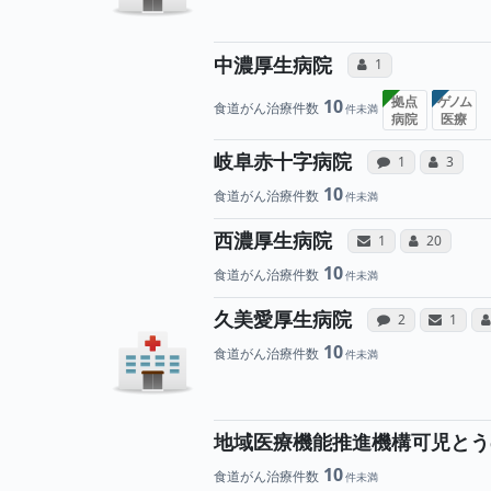
所属医師へ
中濃厚生病院
コミュニケーション
1
拠点
ゲノム
10
食道がん治療件数
病院
医療
病院への
所
岐阜赤十字病院
感想投稿（合算
コミュニ
1
3
10
食道がん治療件数
病院と、所
所属
西濃厚生病院
サンキューレター（
コミュニケ
1
20
10
食道がん治療件数
病院への
病
久美愛厚生病院
感想投稿（合算
サンキ
2
1
10
食道がん治療件数
地域医療機能推進機構可児とう
10
食道がん治療件数