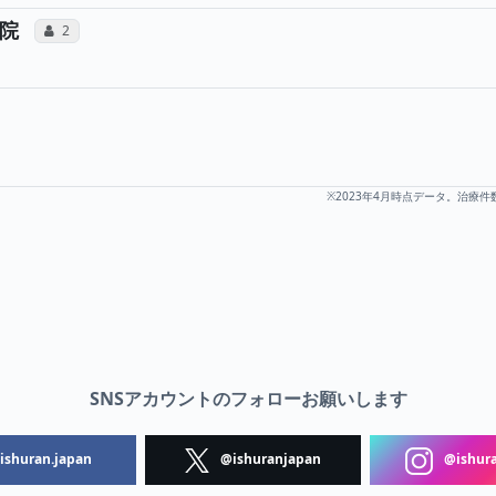
所属医師へのコミュニケーション・タイプが合計2
院
コミュニケーション・タイプ（合算）
2
へのコミュニケーション・タイプが合計3票投票されています
ン・タイプ（合算）
※2023年4月時点データ。治療件
SNSアカウントのフォローお願いします
shuran.japan
@ishuranjapan
@ishura