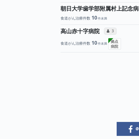
朝日大学歯学部附属村上記念病
10
食道がん治療件数
所属医師
高山赤十字病院
コミュニケーショ
3
拠点
10
食道がん治療件数
病院
@i