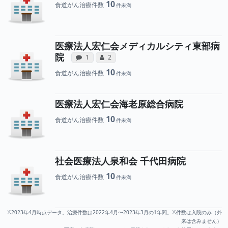
10
食道がん治療件数
医療法人宏仁会メディカルシティ東部病
病院への声と、所属医師への患者さ
所属医師へのコミュニケーシ
院
感想投稿（合算）
コミュニケーション・タイプ（合算）
1
2
10
食道がん治療件数
医療法人宏仁会海老原総合病院
10
食道がん治療件数
社会医療法人泉和会 千代田病院
10
食道がん治療件数
※2023年4月時点データ。治療件数は2022年4月〜2023年3月の1年間。※件数は入院のみ（外
来は含みません）