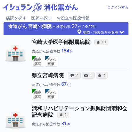
ログインする
病院を探す
医師を探す
お役立ち医療情報
27
食道がん
宮崎
の
病院
の検索結果
27
地図・検索条件を変更
所属医師へ
宮崎大学医学部附属病院
コミュニケーション
18
154
食道がん治療件数
拠点
ゲノム
病院
医療
病院への声と、所属医師
病院と、所属医師
所属医師へ
県立宮崎病院
感想投稿（合算）
サンキューレター（合算）
コミュニケーショ
2
1
7
67
食道がん治療件数
拠点
ゲノム
病院
医療
潤和リハビリテーション振興財団潤和会
所属医師へのコミュニケーシ
記念病院
コミュニケーション・タイプ（合算）
2
31
食道がん治療件数