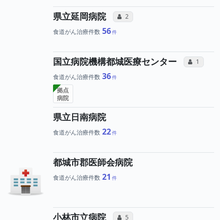
所属医師へのコミュニケ
県立延岡病院
コミュニケーション・タイプ（合算
2
56
食道がん治療件数
所属
国立病院機構都城医療センター
コミュニ
1
36
食道がん治療件数
拠点
病院
県立日南病院
22
食道がん治療件数
都城市郡医師会病院
21
食道がん治療件数
所属医師へのコミュニケ
小林市立病院
コミュニケーション・タイプ（合算
5