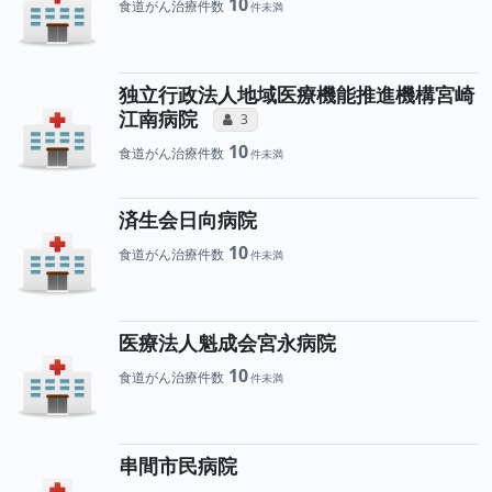
10
食道がん治療件数
独立行政法人地域医療機能推進機構宮崎
所属医師へのコミュニケーシ
江南病院
コミュニケーション・タイプ（合算）
3
10
食道がん治療件数
済生会日向病院
10
食道がん治療件数
医療法人魁成会宮永病院
10
食道がん治療件数
串間市民病院