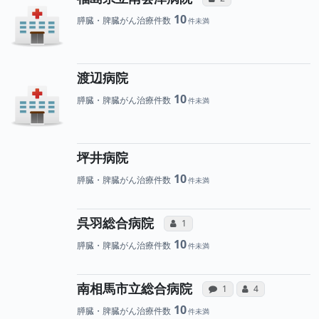
10
膵臓・脾臓がん治療件数
渡辺病院
10
膵臓・脾臓がん治療件数
坪井病院
10
膵臓・脾臓がん治療件数
所属医師へのコミュニケ
呉羽総合病院
コミュニケーション・タイプ（合算
1
10
膵臓・脾臓がん治療件数
病院への声と、
所属医師
南相馬市立総合病院
感想投稿（合算）
コミュニケーショ
1
4
10
膵臓・脾臓がん治療件数