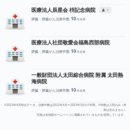
所属医師
医療法人辰星会 枡記念病院
コミュニケーシ
1
10
膵臓・脾臓がん治療件数
医療法人社団敬愛会福島西部病院
10
膵臓・脾臓がん治療件数
一般財団法人太田綜合病院 附属 太田熱
海病院
10
膵臓・脾臓がん治療件数
※2023年4月時点データ。治療件数は2022年4月〜2023年3月の1年間。※件数は入院のみ（外
来は含みません）
写真は各病院ホームページに掲載されているものを使用しています。