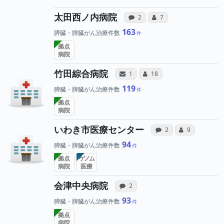
病院への声と、所属
所属医師へのコ
太田西ノ内病院
感想投稿（合算）
コミュニケーション・タ
2
7
163
膵臓・脾臓がん治療件数
拠点
病院
病院と、所属医師へのサ
所属医師へのコ
竹田綜合病院
サンキューレター（合算）
コミュニケーション・タイ
1
18
119
膵臓・脾臓がん治療件数
拠点
病院
病院への声と
所属医
いわき市医療センター
感想投稿（合算）
コミュニケー
2
9
94
膵臓・脾臓がん治療件数
拠点
ゲノム
病院
医療
病院への声と、所属医師
会津中央病院
感想投稿（合算）
2
93
膵臓・脾臓がん治療件数
拠点
病院