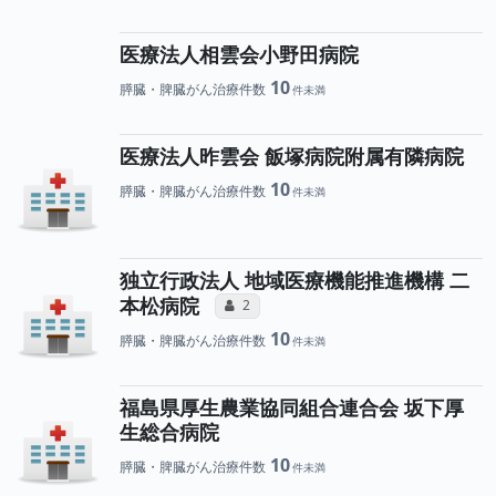
医療法人相雲会小野田病院
10
膵臓・脾臓がん治療件数
医療法人昨雲会 飯塚病院附属有隣病院
10
膵臓・脾臓がん治療件数
独立行政法人 地域医療機能推進機構 二
所属医師へのコミュニケーシ
本松病院
コミュニケーション・タイプ（合算）
2
10
膵臓・脾臓がん治療件数
福島県厚生農業協同組合連合会 坂下厚
生総合病院
10
膵臓・脾臓がん治療件数