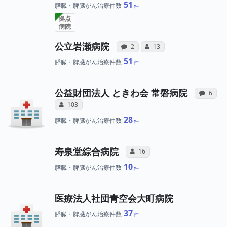
51
膵臓・脾臓がん治療件数
拠点
病院
病院への声と、所属医師
所属医師へのコ
公立岩瀬病院
感想投稿（合算）
コミュニケーション・タイ
2
13
51
膵臓・脾臓がん治療件数
病
公益財団法人 ときわ会 常磐病院
感想投
6
所属医師へのコミュニケーション・タイ
コミュニケーション・タイプ（合算）
103
28
膵臓・脾臓がん治療件数
所属医師へのコミュ
寿泉堂綜合病院
コミュニケーション・タイプ（合
16
10
膵臓・脾臓がん治療件数
医療法人社団青空会大町病院
37
膵臓・脾臓がん治療件数