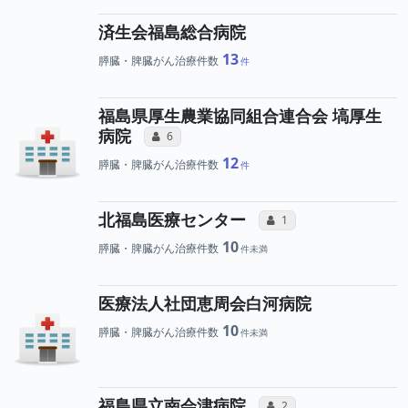
済生会福島総合病院
13
膵臓・脾臓がん治療件数
福島県厚生農業協同組合連合会 塙厚生
所属医師へのコミュニケーション
病院
コミュニケーション・タイプ（合算）
6
12
膵臓・脾臓がん治療件数
所属医師へのコ
北福島医療センター
コミュニケーション・タイ
1
10
膵臓・脾臓がん治療件数
医療法人社団恵周会白河病院
10
膵臓・脾臓がん治療件数
所属医師へのコ
福島県立南会津病院
コミュニケーション・タイ
2