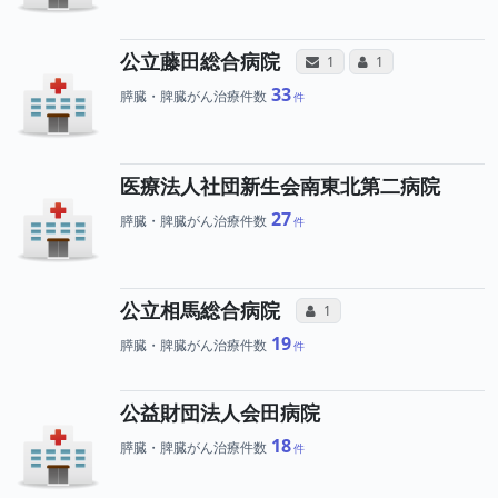
病院と、所属医師
所属医師への
公立藤田総合病院
サンキューレター（合算）
コミュニケーション
1
1
33
膵臓・脾臓がん治療件数
医療法人社団新生会南東北第二病院
27
膵臓・脾臓がん治療件数
所属医師へのコミュ
公立相馬総合病院
コミュニケーション・タイプ
1
19
膵臓・脾臓がん治療件数
公益財団法人会田病院
18
膵臓・脾臓がん治療件数