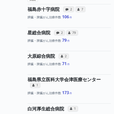
病院への声と、所属
所属医師へのコ
福島赤十字病院
感想投稿（合算）
コミュニケーション・タ
2
7
106
膵臓・脾臓がん治療件数
病院への声と、所属医師へ
所属医師へのコミュ
星総合病院
感想投稿（合算）
コミュニケーション・タイプ（
2
79
79
膵臓・脾臓がん治療件数
所属医師へのコミュニケ
大原綜合病院
コミュニケーション・タイプ（合算
2
71
膵臓・脾臓がん治療件数
福島県立医科大学会津医療センター
所属医師へのコミュニケーション・タイ
コミュニケーション・タイプ（合算）
1
173
膵臓・脾臓がん治療件数
所属医師へのコミュ
白河厚生総合病院
コミュニケーション・タイプ
1