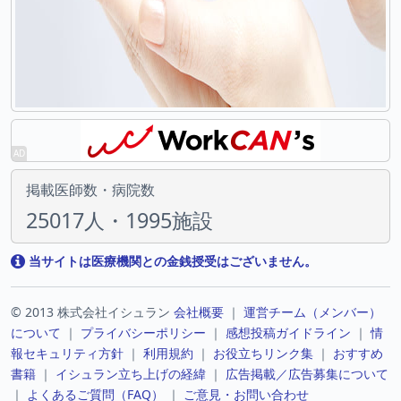
掲載医師数・病院数
25017人・1995施設
当サイトは医療機関との金銭授受はございません。
© 2013 株式会社イシュラン
会社概要
｜
運営チーム（メンバー）
について
｜
プライバシーポリシー
｜
感想投稿ガイドライン
｜
情
報セキュリティ方針
｜
利用規約
｜
お役立ちリンク集
｜
おすすめ
書籍
｜
イシュラン立ち上げの経緯
｜
広告掲載／広告募集について
｜
よくあるご質問（FAQ）
｜
ご意見・お問い合わせ