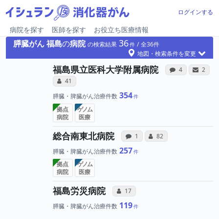
ログインする
病院を探す
医師を探す
お役立ち医療情報
36
膵臓がん
福島
の
病院
の検索結果
36
地図・検索条件を変更
病院への
病
福島県立医科大学附属病院
感想投稿（合算
サンキ
4
2
所属医師へのコミュニケーション・タイ
コミュニケーション・タイプ（合算）
41
354
膵臓・脾臓がん治療件数
拠点
ゲノム
病院
医療
病院への声と、所属
所属医師への
総合南東北病院
感想投稿（合算）
コミュニケーション・タ
1
82
257
膵臓・脾臓がん治療件数
拠点
ゲノム
病院
医療
所属医師へのコミュニケ
福島労災病院
コミュニケーション・タイプ（合算
17
119
膵臓・脾臓がん治療件数