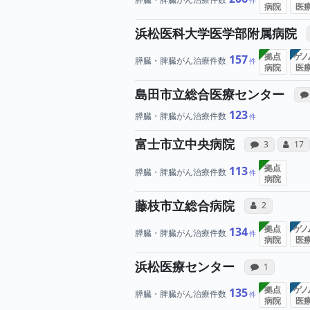
病院
医
浜松医科大学医学部附属病院
拠点
ゲノ
157
膵臓・脾臓がん治療件数
病院
医
島田市立総合医療センター
123
膵臓・脾臓がん治療件数
病院へ
富士市立中央病院
感想投稿（合
コミ
3
17
拠点
113
膵臓・脾臓がん治療件数
病院
所属医
藤枝市立総合病院
コミュニケー
2
拠点
ゲノ
134
膵臓・脾臓がん治療件数
病院
医
病院へ
浜松医療センター
感想投稿（合
1
拠点
ゲノ
135
膵臓・脾臓がん治療件数
病院
医