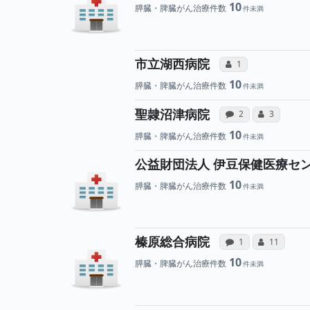
10
膵臓・脾臓がん治療件数
所属医師へ
市立湖西病院
コミュニケーション
1
10
膵臓・脾臓がん治療件数
病院への声
所属
聖隷沼津病院
感想投稿（合算）
コミュニケ
2
3
10
膵臓・脾臓がん治療件数
公益財団法人 伊豆保健医療セ
10
膵臓・脾臓がん治療件数
病院への声
所属
榛原総合病院
感想投稿（合算）
コミュニケ
1
11
10
膵臓・脾臓がん治療件数