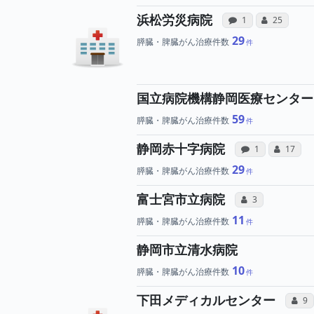
病院への声
所属
浜松労災病院
感想投稿（合算）
コミュニケ
1
25
29
膵臓・脾臓がん治療件数
国立病院機構静岡医療センター
59
膵臓・脾臓がん治療件数
病院への
所
静岡赤十字病院
感想投稿（合算
コミュニ
1
17
29
膵臓・脾臓がん治療件数
所属医師
富士宮市立病院
コミュニケーショ
3
11
膵臓・脾臓がん治療件数
静岡市立清水病院
10
膵臓・脾臓がん治療件数
下田メディカルセンター
コミ
9