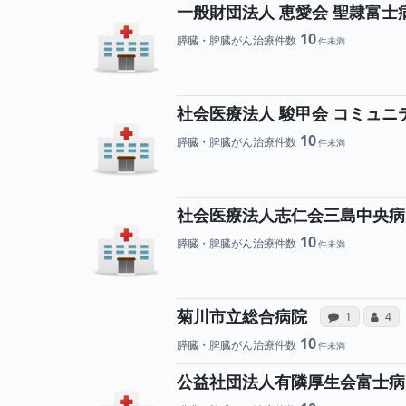
一般財団法人 恵愛会 聖隷富士
10
膵臓・脾臓がん治療件数
社会医療法人 駿甲会 コミュ
10
膵臓・脾臓がん治療件数
社会医療法人志仁会三島中央病
10
膵臓・脾臓がん治療件数
病院へ
菊川市立総合病院
感想投稿（合
コミ
1
4
10
膵臓・脾臓がん治療件数
公益社団法人有隣厚生会富士病