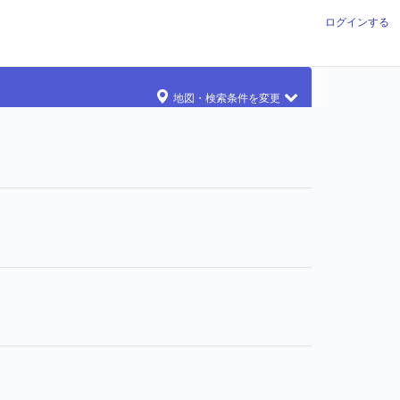
ログインする
地図・検索条件を変更
されています
票投票されています
ます
ます
ています
す