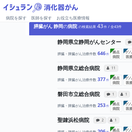
病院を探す
医師を探す
お役立ち医療情報
43
膵臓がん
静岡
の
病院
の検索結果
43
静岡県立静岡がんセンター
拠点
ゲノ
646
膵臓・脾臓がん治療件数
病院
医
所属医
静岡県立総合病院
コミュニケー
11
拠点
ゲノ
377
膵臓・脾臓がん治療件数
病院
医
病院へ
磐田市立総合病院
感想投稿（合
コミ
1
1
拠点
ゲノ
253
膵臓・脾臓がん治療件数
病院
医
病院への声
所属
聖隷浜松病院
感想投稿（合算）
コミュニケ
2
1
拠点
ゲノ
206
膵臓・脾臓がん治療件数