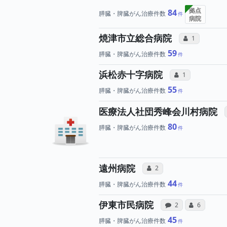
拠点
84
膵臓・脾臓がん治療件数
病院
所属医
焼津市立総合病院
コミュニケー
1
59
膵臓・脾臓がん治療件数
所属医師
浜松赤十字病院
コミュニケーショ
1
55
膵臓・脾臓がん治療件数
医療法人社団秀峰会川村病院
80
膵臓・脾臓がん治療件数
所属医師へのコミ
遠州病院
コミュニケーション・タイ
2
44
膵臓・脾臓がん治療件数
病院への声
所属
伊東市民病院
感想投稿（合算）
コミュニケ
2
6
45
膵臓・脾臓がん治療件数