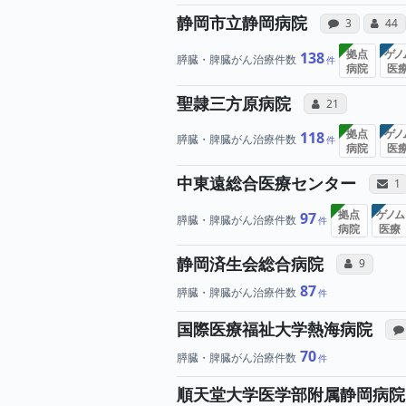
病院へ
静岡市立静岡病院
感想投稿（合
コミ
3
44
拠点
ゲノ
138
膵臓・脾臓がん治療件数
病院
医
所属医師
聖隷三方原病院
コミュニケーショ
21
拠点
ゲノ
118
膵臓・脾臓がん治療件数
病院
医
中東遠総合医療センター
サ
1
拠点
ゲノム
97
膵臓・脾臓がん治療件数
病院
医療
所属
静岡済生会総合病院
コミュニケ
9
87
膵臓・脾臓がん治療件数
国際医療福祉大学熱海病院
70
膵臓・脾臓がん治療件数
順天堂大学医学部附属静岡病院