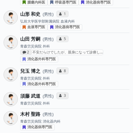
腫瘍内科医
呼吸器専門医
消化器病専門医
山形 和史
コミュニケーション・タイプ投票数
1
男性
弘前大学医学部附属病院
血液内科
血液専門医
消化器病専門医
山田 芳嗣
コミュニケーション・タイプ投票数
5
男性
青森労災病院
外科
感想投稿数
2
不安だらけでしたが、親身になって診療し…
消化器外科専門医
兒玉 博之
コミュニケーション・タイプ投票数
8
男性
青森労災病院
外科
消化器外科専門医
須藤 武道
コミュニケーション・タイプ投票数
3
男性
青森労災病院
外科
木村 聖路
男性
青森労災病院
消化器内科
消化器病専門医