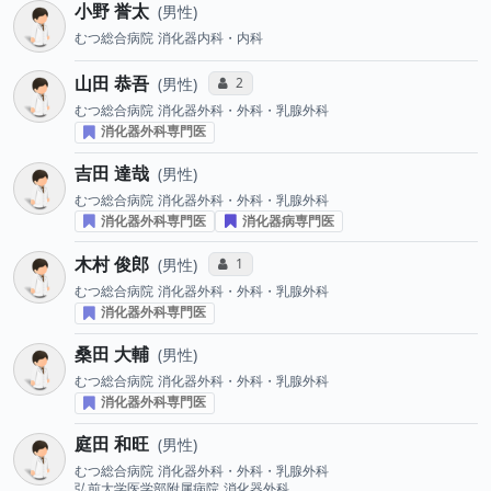
小野 誉太
男性
むつ総合病院
消化器内科・内科
山田 恭吾
コミュニケーション・タイプ投票数
2
男性
むつ総合病院
消化器外科・外科・乳腺外科
消化器外科専門医
吉田 達哉
男性
むつ総合病院
消化器外科・外科・乳腺外科
消化器外科専門医
消化器病専門医
木村 俊郎
コミュニケーション・タイプ投票数
1
男性
むつ総合病院
消化器外科・外科・乳腺外科
消化器外科専門医
桑田 大輔
男性
むつ総合病院
消化器外科・外科・乳腺外科
消化器外科専門医
庭田 和旺
男性
むつ総合病院
消化器外科・外科・乳腺外科
弘前大学医学部附属病院
消化器外科