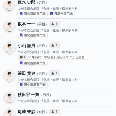
速水 史郎
男性
つがる総合病院
消化器・血液・膠原病内科
消化器病専門医
胃腸科専門医
坂本 十一
コミュニケーション・タイプ投票数
1
男性
つがる総合病院
消化器・血液・膠原病内科
消化器病専門医
小山 隆男
コミュニケーション・タイプ投票数
1
男性
つがる総合病院
消化器・血液・膠原病内科
感想投稿数
1
11年前に、甲状腺乳頭がんでつがる総合…
消化器病専門医
笹田 貴史
コミュニケーション・タイプ投票数
1
男性
つがる総合病院
消化器・血液・膠原病内科
消化器病専門医
秋田谷 一輝
男性
つがる総合病院
消化器・血液・膠原病内科
尾崎 未紗
コミュニケーション・タイプ投票数
1
女性