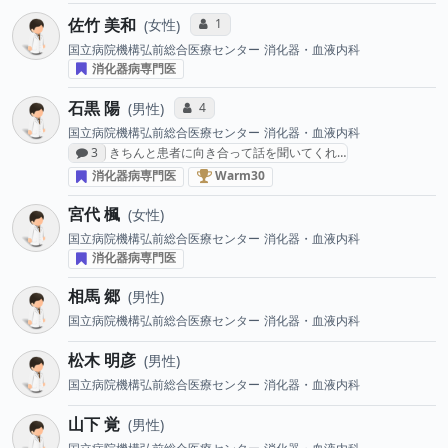
佐竹 美和
コミュニケーション・タイプ投票数
1
女性
国立病院機構弘前総合医療センター
消化器・血液内科
消化器病専門医
石黒 陽
コミュニケーション・タイプ投票数
4
男性
国立病院機構弘前総合医療センター
消化器・血液内科
感想投稿数
3
きちんと患者に向き合って話を聞いてくれ…
血液がん治療医 “Warm30” (2018
消化器病専門医
Warm30
宮代 楓
女性
国立病院機構弘前総合医療センター
消化器・血液内科
消化器病専門医
相馬 郷
男性
国立病院機構弘前総合医療センター
消化器・血液内科
松木 明彦
男性
国立病院機構弘前総合医療センター
消化器・血液内科
山下 覚
男性