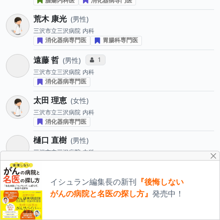
腫瘍内科医
消化器病専門医
荒木 康光
男性
三沢市立三沢病院
内科
消化器病専門医
胃腸科専門医
遠藤 哲
コミュニケーション・タイプ投票数
1
男性
三沢市立三沢病院
内科
消化器病専門医
太田 理恵
女性
三沢市立三沢病院
内科
消化器病専門医
樋口 直樹
男性
三沢市立三沢病院
内科
消化器病専門医
高杉 かおり
女性
イシュラン編集長の新刊
『後悔しない
三沢市立三沢病院
内科
がんの病院と名医の探し方』
発売中！
伊東 なつみ
女性