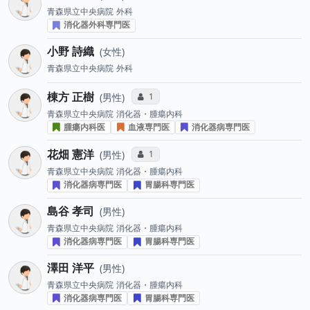
青森県立中央病院
外科
消化器外科専門医
小野 詩織
女性
青森県立中央病院
外科
棟方 正樹
コミュニケーション・タイプ投票数
1
男性
青森県立中央病院
消化器・腫瘍内科
腫瘍内科医
血液専門医
消化器病専門医
花畑 憲洋
コミュニケーション・タイプ投票数
1
男性
青森県立中央病院
消化器・腫瘍内科
消化器病専門医
胃腸科専門医
島谷 孝司
男性
青森県立中央病院
消化器・腫瘍内科
消化器病専門医
胃腸科専門医
澤田 洋平
男性
青森県立中央病院
消化器・腫瘍内科
消化器病専門医
胃腸科専門医