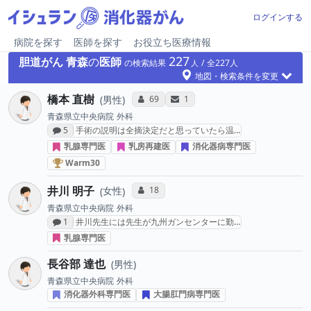
ログインする
病院を探す
医師を探す
お役立ち医療情報
227
胆道がん
青森
の
医師
の検索結果
227
地図・検索条件を変更
橋本 直樹
コミュニケーション・タイプ投票数
サンキューレター送付数
69
1
男性
青森県立中央病院
外科
感想投稿数
5
手術の説明は全摘決定だと思っていたら温…
乳腺専門医
乳房再建医
消化器病専門医
乳がん治療医 “Warm30” (2016年下半期)
Warm30
井川 明子
コミュニケーション・タイプ投票数
18
女性
青森県立中央病院
外科
感想投稿数
1
井川先生には先生が九州ガンセンターに勤…
乳腺専門医
長谷部 達也
男性
青森県立中央病院
外科
消化器外科専門医
大腸肛門病専門医