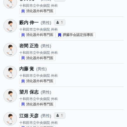
十和田市立中央病院
外科
消化器外科専門医
藪内 伸一
コミュニケーション・タイプ投票数
1
男性
十和田市立中央病院
外科
消化器外科専門医
膵臓学会認定指導医
岩間 正浩
男性
十和田市立中央病院
外科
消化器外科専門医
内藤 覚
男性
十和田市立中央病院
外科
消化器外科専門医
望月 保志
男性
十和田市立中央病院
外科
消化器外科専門医
江畑 天彦
コミュニケーション・タイプ投票数
1
男性
十和田市立中央病院
外科