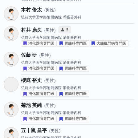
木村 脩太
男性
弘前大学医学部附属病院
呼吸器外科
村井 康久
コミュニケーション・タイプ投票数
5
男性
弘前大学医学部附属病院
消化器内科
消化器病専門医
胃腸科専門医
大腸肛門病専門医
佐藤 研
男性
弘前大学医学部附属病院
消化器内科
消化器病専門医
胃腸科専門医
櫻庭 裕丈
男性
弘前大学医学部附属病院
消化器内科
消化器病専門医
胃腸科専門医
菊池 英純
男性
弘前大学医学部附属病院
消化器内科
消化器病専門医
胃腸科専門医
五十嵐 昌平
男性
弘前大学医学部附属病院
消化器内科