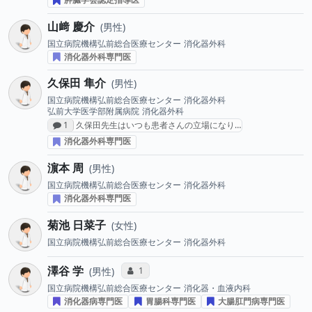
山﨑 慶介
男性
国立病院機構弘前総合医療センター
消化器外科
消化器外科専門医
久保田 隼介
男性
国立病院機構弘前総合医療センター
消化器外科
弘前大学医学部附属病院
消化器外科
感想投稿数
1
久保田先生はいつも患者さんの立場になり…
消化器外科専門医
濵本 周
男性
国立病院機構弘前総合医療センター
消化器外科
消化器外科専門医
菊池 日菜子
女性
国立病院機構弘前総合医療センター
消化器外科
澤谷 学
コミュニケーション・タイプ投票数
1
男性
国立病院機構弘前総合医療センター
消化器・血液内科
消化器病専門医
胃腸科専門医
大腸肛門病専門医