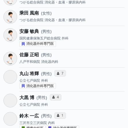
つがる総合病院
消化器・血液・膠原病内科
乘田 風南
女性
つがる総合病院
消化器・血液・膠原病内科
安藤 敏典
男性
国民健康保険五戸総合病院
外科
消化器外科専門医
佐藤 正昭
男性
八戸平和病院
消化器内科
丸山 将輝
コミュニケーション・タイプ投票数
7
男性
公立七戸病院
外科
消化器外科専門医
大黒 博
コミュニケーション・タイプ投票数
4
男性
公立七戸病院
外科
鈴木 一広
コミュニケーション・タイプ投票数
1
男性
三沢市立三沢病院
内科