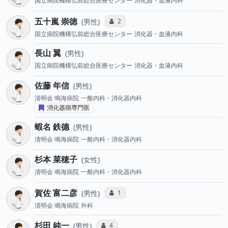
国立病院機構弘前総合医療センター
消化器・血液内科
五十嵐 崇徳
コミュニケーション・タイプ投票数
2
男性
国立病院機構弘前総合医療センター
消化器・血液内科
長山 翼
男性
国立病院機構弘前総合医療センター
消化器・血液内科
佐藤 年信
男性
清明会 鳴海病院
一般内科・消化器内科
消化器病専門医
蝦名 鉄德
男性
清明会 鳴海病院
一般内科・消化器内科
杉本 菜穂子
女性
清明会 鳴海病院
一般内科・消化器内科
賀佐 富二彦
コミュニケーション・タイプ投票数
1
男性
清明会 鳴海病院
外科
杉田 純一
コミュニケーション・タイプ投票数
4
男性