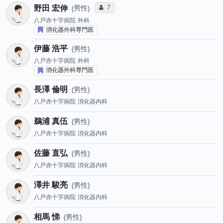
野田 宏伸
コミュニケーション・タイプ投票数
7
男性
八戸赤十字病院
外科
消化器外科専門医
伊藤 浩平
男性
八戸赤十字病院
外科
消化器外科専門医
長澤 倫明
男性
八戸赤十字病院
消化器内科
鵜浦 真伍
男性
八戸赤十字病院
消化器内科
佐藤 直弘
男性
八戸赤十字病院
消化器内科
澤井 駿亮
男性
八戸赤十字病院
消化器内科
相馬 悌
男性