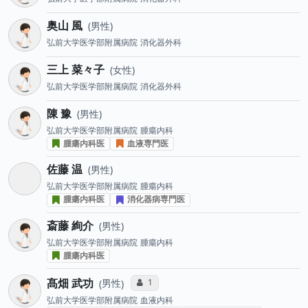
奥山 風
男性
弘前大学医学部附属病院
消化器外科
三上 菜々子
女性
弘前大学医学部附属病院
消化器外科
陳 豫
男性
弘前大学医学部附属病院
腫瘍内科
腫瘍内科医
血液専門医
佐藤 温
男性
弘前大学医学部附属病院
腫瘍内科
腫瘍内科医
消化器病専門医
斎藤 絢介
男性
弘前大学医学部附属病院
腫瘍内科
腫瘍内科医
髙畑 武功
コミュニケーション・タイプ投票数
1
男性
弘前大学医学部附属病院
血液内科