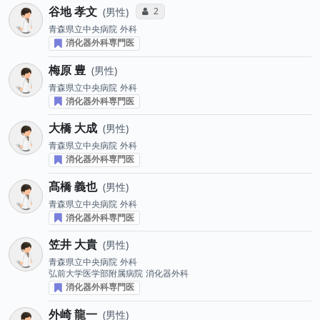
谷地 孝文
コミュニケーション・タイプ投票数
2
男性
青森県立中央病院
外科
消化器外科専門医
梅原 豊
男性
青森県立中央病院
外科
消化器外科専門医
大橋 大成
男性
青森県立中央病院
外科
消化器外科専門医
髙橋 義也
男性
青森県立中央病院
外科
消化器外科専門医
笠井 大貴
男性
青森県立中央病院
外科
弘前大学医学部附属病院
消化器外科
消化器外科専門医
外崎 龍一
男性