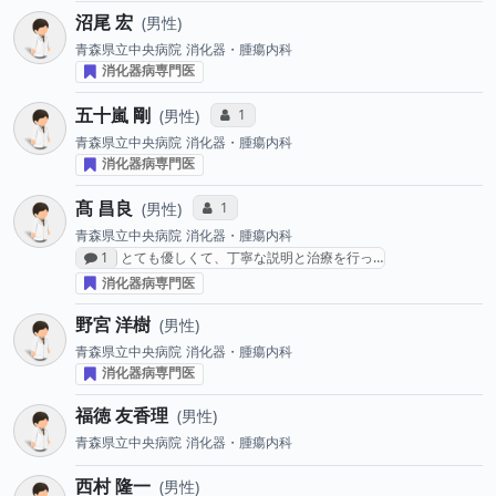
沼尾 宏
男性
青森県立中央病院
消化器・腫瘍内科
消化器病専門医
五十嵐 剛
コミュニケーション・タイプ投票数
1
男性
青森県立中央病院
消化器・腫瘍内科
消化器病専門医
髙 昌良
コミュニケーション・タイプ投票数
1
男性
青森県立中央病院
消化器・腫瘍内科
感想投稿数
1
とても優しくて、丁寧な説明と治療を行っ…
消化器病専門医
野宮 洋樹
男性
青森県立中央病院
消化器・腫瘍内科
消化器病専門医
福徳 友香理
男性
青森県立中央病院
消化器・腫瘍内科
西村 隆一
男性