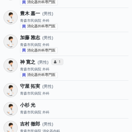
消化器外科専門医
豊木 嘉一
男性
青森市民病院
外科
消化器外科専門医
加藤 雅志
男性
青森市民病院
外科
消化器外科専門医
神 寛之
コミュニケーション・タイプ投票数
1
男性
青森市民病院
外科
消化器外科専門医
守屋 拓実
男性
青森市民病院
外科
小杉 光
青森市民病院
外科
吉村 徹郎
男性
青森市民病院
消化器内科