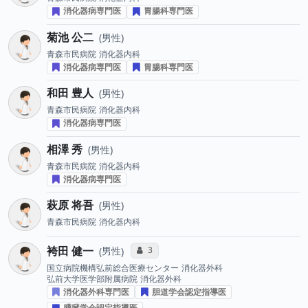
消化器病専門医
胃腸科専門医
菊池 公二
男性
青森市民病院
消化器内科
消化器病専門医
胃腸科専門医
和田 豊人
男性
青森市民病院
消化器内科
消化器病専門医
相澤 秀
男性
青森市民病院
消化器内科
消化器病専門医
萩原 将吾
男性
青森市民病院
消化器内科
袴田 健一
コミュニケーション・タイプ投票数
3
男性
国立病院機構弘前総合医療センター
消化器外科
弘前大学医学部附属病院
消化器外科
消化器外科専門医
胆道学会認定指導医
膵臓学会認定指導医