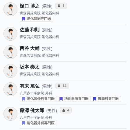
樋口 博之
コミュニケーション・タイプ投票数
1
男性
青森労災病院
消化器内科
消化器病専門医
佐藤 和則
男性
青森労災病院
消化器内科
西谷 大輔
男性
青森労災病院
消化器内科
坂本 奏太
男性
青森労災病院
消化器内科
有末 篤弘
コミュニケーション・タイプ投票数
14
男性
八戸赤十字病院
外科
消化器外科専門医
消化器病専門医
胃腸科専門医
藤澤 健太郎
コミュニケーション・タイプ投票数
4
男性
八戸赤十字病院
外科
消化器外科専門医