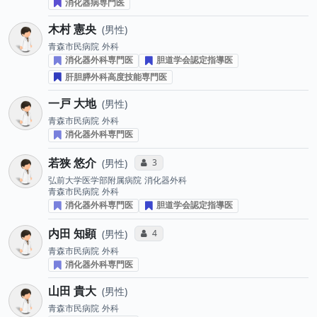
消化器病専門医
木村 憲央
男性
青森市民病院
外科
消化器外科専門医
胆道学会認定指導医
肝胆膵外科高度技能専門医
一戸 大地
男性
青森市民病院
外科
消化器外科専門医
若狭 悠介
コミュニケーション・タイプ投票数
3
男性
弘前大学医学部附属病院
消化器外科
青森市民病院
外科
消化器外科専門医
胆道学会認定指導医
内田 知顕
コミュニケーション・タイプ投票数
4
男性
青森市民病院
外科
消化器外科専門医
山田 貴大
男性
青森市民病院
外科