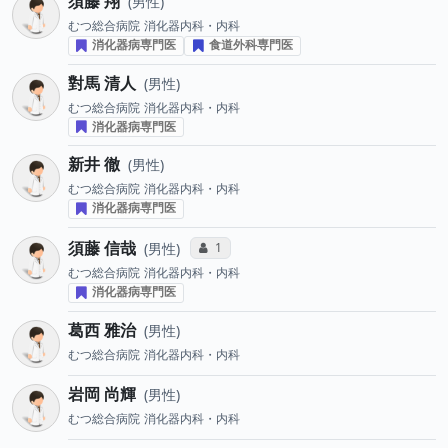
須藤 翔
男性
むつ総合病院
消化器内科・内科
消化器病専門医
食道外科専門医
對馬 清人
男性
むつ総合病院
消化器内科・内科
消化器病専門医
新井 徹
男性
むつ総合病院
消化器内科・内科
消化器病専門医
須藤 信哉
コミュニケーション・タイプ投票数
1
男性
むつ総合病院
消化器内科・内科
消化器病専門医
葛西 雅治
男性
むつ総合病院
消化器内科・内科
岩岡 尚輝
男性
むつ総合病院
消化器内科・内科