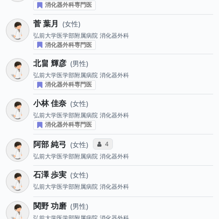
消化器外科専門医
菅 葉月
女性
弘前大学医学部附属病院
消化器外科
消化器外科専門医
北畠 輝彦
男性
弘前大学医学部附属病院
消化器外科
消化器外科専門医
小林 佳奈
女性
弘前大学医学部附属病院
消化器外科
消化器外科専門医
阿部 純弓
コミュニケーション・タイプ投票数
4
女性
弘前大学医学部附属病院
消化器外科
石澤 歩実
女性
弘前大学医学部附属病院
消化器外科
関野 功磨
男性
弘前大学医学部附属病院
消化器外科