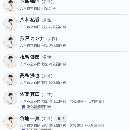
下條 暢信
男性
八戸市立市民病院
外科
八木 祐香
女性
八戸市立市民病院
消化器内科
宍戸 カンナ
女性
八戸市立市民病院
消化器内科
相馬 健慈
男性
八戸市立市民病院
消化器内科
髙島 渉也
男性
八戸市立市民病院
消化器内科
佐藤 真広
男性
八戸市立市民病院
消化器内科・内視鏡科・化学療法科
消化器病専門医
谷地 一真
コミュニケーション・タイプ投票数
1
男性
八戸市立市民病院
消化器内科・内視鏡科・化学療法科