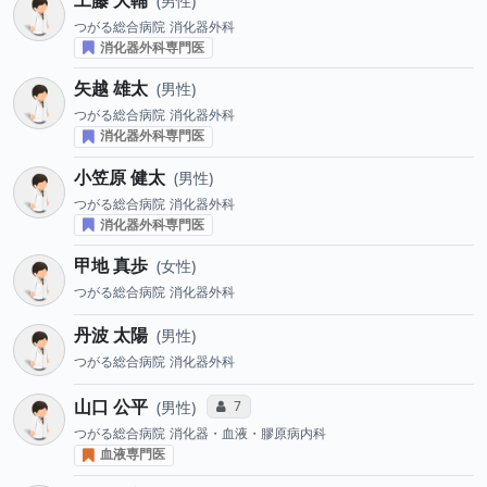
男性
つがる総合病院
消化器外科
消化器外科専門医
矢越 雄太
男性
つがる総合病院
消化器外科
消化器外科専門医
小笠原 健太
男性
つがる総合病院
消化器外科
消化器外科専門医
甲地 真歩
女性
つがる総合病院
消化器外科
丹波 太陽
男性
つがる総合病院
消化器外科
山口 公平
コミュニケーション・タイプ投票数
7
男性
つがる総合病院
消化器・血液・膠原病内科
血液専門医