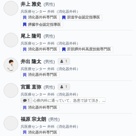
井上 雅史
男性
呉医療センター
外科（消化器外科）
消化器外科専門医
胆道学会認定指導医
膵臓学会認定指導医
尾上 隆司
男性
呉医療センター
外科（消化器外科）
消化器外科専門医
肝胆膵外科高度技能専門医
井出 隆太
コミュニケーション・タイプ投票数
1
男性
呉医療センター
外科（消化器外科）
消化器外科専門医
宮重 直弥
コミュニケーション・タイプ投票数
1
男性
呉医療センター
外科（消化器外科）
感想投稿数
1
心療内科に通っていて、急患で診て頂き、…
消化器外科専門医
福原 宗太朗
男性
呉医療センター
外科（消化器外科）
消化器外科専門医