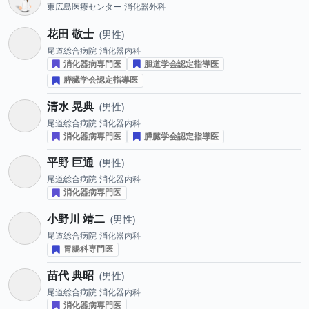
東広島医療センター
消化器外科
花田 敬士
男性
尾道総合病院
消化器内科
消化器病専門医
胆道学会認定指導医
膵臓学会認定指導医
清水 晃典
男性
尾道総合病院
消化器内科
消化器病専門医
膵臓学会認定指導医
平野 巨通
男性
尾道総合病院
消化器内科
消化器病専門医
小野川 靖二
男性
尾道総合病院
消化器内科
胃腸科専門医
苗代 典昭
男性
尾道総合病院
消化器内科
消化器病専門医