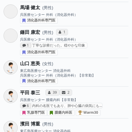
馬場 健太
男性
呉医療センター
外科（消化器外科）
消化器外科専門医
鎌田 康宏
コミュニケーション・タイプ投票数
1
男性
呉医療センター
外科（消化器外科）
感想投稿数
1
丁寧な診療だった。穏やかな印象
消化器外科専門医
山口 恵美
女性
東広島医療センター
消化器外科
呉医療センター
外科（消化器外科）【非常勤】
消化器外科専門医
平田 泰三
コミュニケーション・タイプ投票数
サンキューレター送付数
39
2
呉医療センター
腫瘍内科【非常勤】
感想投稿数
6
内科の名医でもあり、肺や心臓の病気にも…
乳がん治療医 “Warm30
乳腺専門医
腫瘍内科医
Warm30
濱田 博重
男性
東広島医療センター
消化器内科