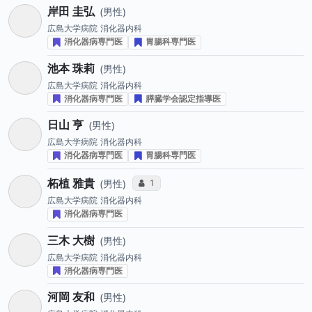
岸田 圭弘
男性
広島大学病院
消化器内科
消化器病専門医
胃腸科専門医
池本 珠莉
男性
広島大学病院
消化器内科
消化器病専門医
膵臓学会認定指導医
日山 亨
男性
広島大学病院
消化器内科
消化器病専門医
胃腸科専門医
柘植 雅貴
コミュニケーション・タイプ投票数
1
男性
広島大学病院
消化器内科
消化器病専門医
三木 大樹
男性
広島大学病院
消化器内科
消化器病専門医
河岡 友和
男性