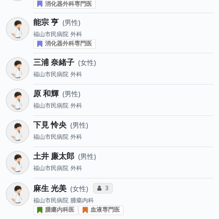
消化器外科専門医
能宗 亨
男性
福山市民病院
外科
消化器外科専門医
三浦 奈緒子
女性
福山市民病院
外科
原 和輝
男性
福山市民病院
外科
下見 怜央
男性
福山市民病院
外科
土井 廉太郎
男性
福山市民病院
外科
麻生 光美
コミュニケーション・タイプ投票数
3
女性
福山市民病院
腫瘍内科
腫瘍内科医
血液専門医