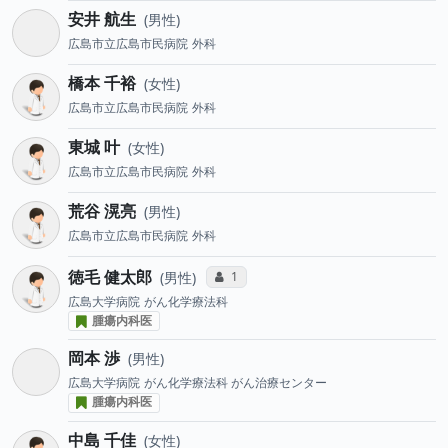
安井 航生
男性
広島市立広島市民病院
外科
橋本 千裕
女性
広島市立広島市民病院
外科
東城 叶
女性
広島市立広島市民病院
外科
荒谷 滉亮
男性
広島市立広島市民病院
外科
徳毛 健太郎
コミュニケーション・タイプ投票数
1
男性
広島大学病院
がん化学療法科
腫瘍内科医
岡本 渉
男性
広島大学病院
がん化学療法科 がん治療センター
腫瘍内科医
中島 千佳
女性