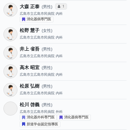
大森 正泰
コミュニケーション・タイプ投票数
1
男性
広島市立広島市民病院
内科
消化器病専門医
松野 慧子
女性
広島市立広島市民病院
内科
井上 省吾
男性
広島市立広島市民病院
内科
高木 昭宜
男性
広島市立広島市民病院
内科
松原 弘樹
男性
広島市立広島市民病院
内科
松川 啓義
男性
広島市立広島市民病院
外科
消化器外科専門医
消化器病専門医
胆道学会認定指導医