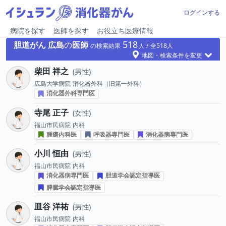
ログインする
病院を探す
医師を探す
お役立ち医療情報
518
胆道がん
広島
の
医師
の検索結果
518
地図・検索条件を変更
柴田 祥之
男性
広島大学病院
消化器外科（旧第一外科）
消化器外科専門医
寺尾 正子
女性
福山市民病院
内科
腫瘍内科医
呼吸器専門医
消化器病専門医
小川 恒由
男性
福山市民病院
内科
消化器病専門医
胆道学会認定指導医
膵臓学会認定指導医
皿谷 洋祐
男性
福山市民病院
内科