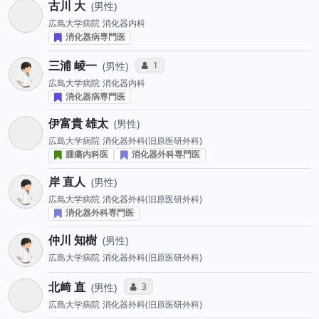
古川 大
男性
広島大学病院
消化器内科
消化器病専門医
三浦 崚一
コミュニケーション・タイプ投票数
1
男性
広島大学病院
消化器内科
消化器病専門医
伊富貴 雄太
男性
広島大学病院
消化器外科(旧原医研外科)
腫瘍内科医
消化器外科専門医
岸 直人
男性
広島大学病院
消化器外科(旧原医研外科)
消化器外科専門医
仲川 知樹
男性
広島大学病院
消化器外科(旧原医研外科)
北﨑 直
コミュニケーション・タイプ投票数
3
男性
広島大学病院
消化器外科(旧原医研外科)