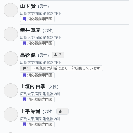
山下 賢
男性
広島大学病院
消化器内科
消化器病専門医
壷井 章克
男性
広島大学病院
消化器内科
消化器病専門医
高砂 健
コミュニケーション・タイプ投票数
2
男性
広島大学病院
消化器内科
感想投稿数
1
（編集部の判断により一部編集しています…
消化器病専門医
上垣内 由季
女性
広島大学病院
消化器内科
消化器病専門医
上平 祐輔
コミュニケーション・タイプ投票数
1
男性
広島大学病院
消化器内科
消化器病専門医