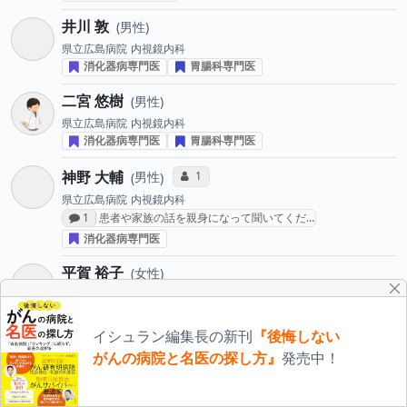
井川 敦
男性
県立広島病院
内視鏡内科
消化器病専門医
胃腸科専門医
二宮 悠樹
男性
県立広島病院
内視鏡内科
消化器病専門医
胃腸科専門医
神野 大輔
コミュニケーション・タイプ投票数
1
男性
県立広島病院
内視鏡内科
感想投稿数
1
患者や家族の話を親身になって聞いてくだ…
消化器病専門医
平賀 裕子
女性
県立広島病院
内視鏡内科
消化器病専門医
イシュラン編集長の新刊
『後悔しない
林 亮平
男性
がんの病院と名医の探し方』
発売中！
県立広島病院
内視鏡内科
消化器病専門医