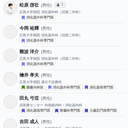
松原 啓壮
コミュニケーション・タイプ投票数
1
男性
広島大学病院
消化器外科（旧第二外科）
消化器外科専門医
今岡 祐輝
男性
広島大学病院
消化器外科（旧第二外科）
消化器外科専門医
難波 洋介
男性
広島大学病院
消化器外科（旧第二外科）
消化器外科専門医
檜井 孝夫
男性
広島大学病院
遺伝子診療科
腫瘍内科医
消化器外科専門医
消化器病専門医
田丸 弓弦
男性
呉医療センター
内視鏡内科・消化器内科
消化器病専門医
胃腸科専門医
大腸肛門病専門医
吉田 成人
男性