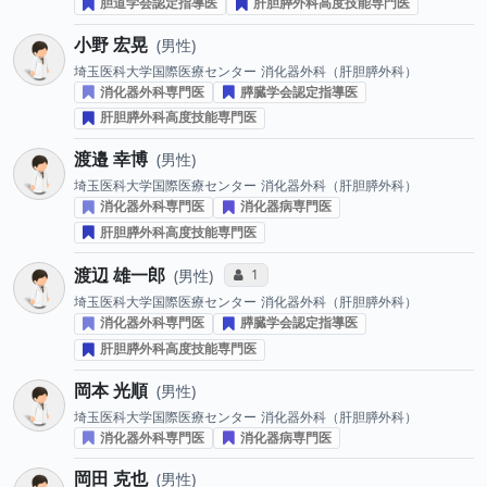
胆道学会認定指導医
肝胆膵外科高度技能専門医
小野 宏晃
男性
埼玉医科大学国際医療センター
消化器外科（肝胆膵外科）
消化器外科専門医
膵臓学会認定指導医
肝胆膵外科高度技能専門医
渡邉 幸博
男性
埼玉医科大学国際医療センター
消化器外科（肝胆膵外科）
消化器外科専門医
消化器病専門医
肝胆膵外科高度技能専門医
渡辺 雄一郎
コミュニケーション・タイプ投票数
1
男性
埼玉医科大学国際医療センター
消化器外科（肝胆膵外科）
消化器外科専門医
膵臓学会認定指導医
肝胆膵外科高度技能専門医
岡本 光順
男性
埼玉医科大学国際医療センター
消化器外科（肝胆膵外科）
消化器外科専門医
消化器病専門医
岡田 克也
男性