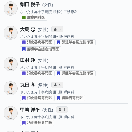
割田 悦子
女性
さいたま赤十字病院
緩和ケア診療科
腫瘍内科医
大島 忠
コミュニケーション・タイプ投票数
3
男性
さいたま赤十字病院
肝･胆･膵内科
消化器病専門医
胆道学会認定指導医
膵臓学会認定指導医
田村 玲
男性
さいたま赤十字病院
肝･胆･膵内科
消化器病専門医
膵臓学会認定指導医
丸田 享
コミュニケーション・タイプ投票数
4
男性
さいたま赤十字病院
肝･胆･膵内科
消化器病専門医
胃腸科専門医
甲嶋 洋平
コミュニケーション・タイプ投票数
1
男性
さいたま赤十字病院
肝･胆･膵内科
消化器病専門医