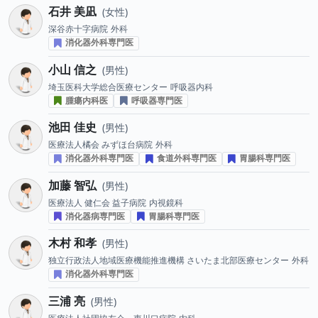
石井 美凪
女性
深谷赤十字病院
外科
消化器外科専門医
小山 信之
男性
埼玉医科大学総合医療センター
呼吸器内科
腫瘍内科医
呼吸器専門医
池田 佳史
男性
医療法人橘会 みずほ台病院
外科
消化器外科専門医
食道外科専門医
胃腸科専門医
加藤 智弘
男性
医療法人 健仁会 益子病院
内視鏡科
消化器病専門医
胃腸科専門医
木村 和孝
男性
独立行政法人地域医療機能推進機構 さいたま北部医療センター
外科
消化器外科専門医
三浦 亮
男性