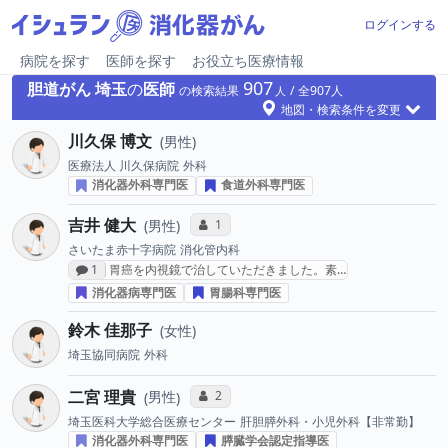
ログインする
病院を探す
医師を探す
お役立ち医療情報
907
胆道がん
埼玉
の
医師
の検索結果
907
地図・検索条件を変更
川久保 博文
男性
医療法人 川久保病院
外科
消化器外科専門医
食道外科専門医
吉井 健大
コミュニケーション・タイプ投票数
1
男性
さいたま赤十字病院
消化管内科
感想投稿数
1
胃癌を内視鏡で治していただきました。素…
消化器病専門医
胃腸科専門医
鈴木 佳那子
女性
埼玉協同病院
外科
二宮 理貴
コミュニケーション・タイプ投票数
2
男性
埼玉医科大学総合医療センター
肝胆膵外科・小児外科【非常勤】
消化器外科専門医
膵臓学会認定指導医