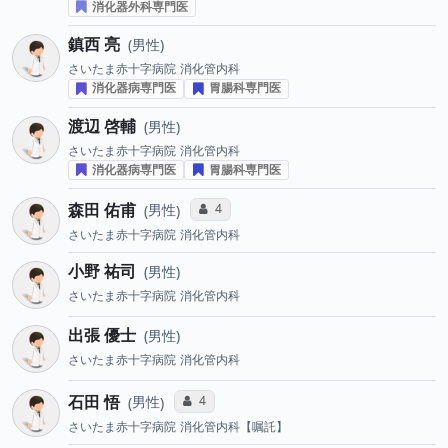
消化器外科専門医
鎮西 亮
男性
さいたま赤十字病院
消化管内科
消化器病専門医
胃腸科専門医
渡辺 啓輔
男性
さいたま赤十字病院
消化管内科
消化器病専門医
胃腸科専門医
森田 佑甫
コミュニケーション・タイプ投票数
4
男性
さいたま赤十字病院
消化管内科
小野 祐司
男性
さいたま赤十字病院
消化管内科
出張 優士
男性
さいたま赤十字病院
消化管内科
石田 悟
コミュニケーション・タイプ投票数
4
男性
さいたま赤十字病院
消化管内科【嘱託】