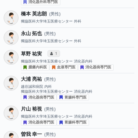
消化器外科専門医
橋本 英志朗
男性
獨協医科大学埼玉医療センター
外科
永山 拓也
男性
獨協医科大学埼玉医療センター
外科
草野 祐実
コミュニケーション・タイプ投票数
1
獨協医科大学埼玉医療センター
消化器内科
腫瘍内科医
血液専門医
消化器病専門医
大浦 亮祐
男性
越谷誠和病院
内科
獨協医科大学埼玉医療センター
消化器内科
消化器病専門医
胃腸科専門医
片山 裕視
男性
獨協医科大学埼玉医療センター
消化器内科
消化器病専門医
胃腸科専門医
曽我 幸一
男性