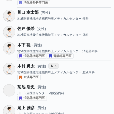
消化器外科専門医
川口 幸太郎
男性
地域医療機能推進機構埼玉メディカルセンター
外科
佐戸 優希
女性
地域医療機能推進機構埼玉メディカルセンター
外科
木下 聡
男性
地域医療機能推進機構埼玉メディカルセンター
消化器内科
消化器病専門医
胃腸科専門医
木村 勇太
コミュニケーション・タイプ投票数
8
男性
地域医療機能推進機構埼玉メディカルセンター
血液内科
血液専門医
菊池 浩史
男性
川口市立医療センター
消化器内科
消化器病専門医
尾上 雅彦
男性
川口市立医療センター
消化器内科