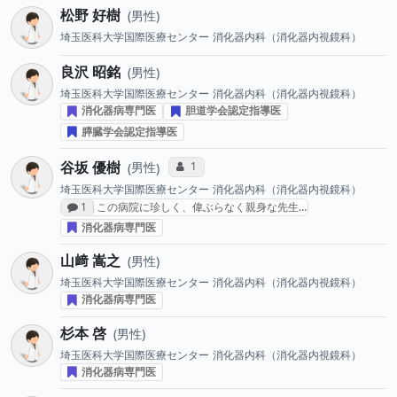
松野 好樹
男性
埼玉医科大学国際医療センター
消化器内科（消化器内視鏡科）
良沢 昭銘
男性
埼玉医科大学国際医療センター
消化器内科（消化器内視鏡科）
消化器病専門医
胆道学会認定指導医
膵臓学会認定指導医
谷坂 優樹
コミュニケーション・タイプ投票数
1
男性
埼玉医科大学国際医療センター
消化器内科（消化器内視鏡科）
感想投稿数
1
この病院に珍しく、偉ぶらなく親身な先生…
消化器病専門医
山﨑 嵩之
男性
埼玉医科大学国際医療センター
消化器内科（消化器内視鏡科）
消化器病専門医
杉本 啓
男性
埼玉医科大学国際医療センター
消化器内科（消化器内視鏡科）
消化器病専門医