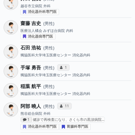
越谷市立病院
外科
消化器外科専門医
齋藤 吉史
男性
医療法人橘会 みずほ台病院
内科
消化器病専門医
石田 浩祐
男性
獨協医科大学埼玉医療センター
消化器内科
手塚 勇吾
コミュニケーション・タイプ投票数
1
男性
獨協医科大学埼玉医療センター
消化器内科
稲葉 航平
男性
獨協医科大学埼玉医療センター
消化器内科
阿部 曉人
コミュニケーション・タイプ投票数
11
男性
熊谷総合病院
外科
感想投稿数
1
健診で再検査になり、さくら市の黒須病院…
消化器外科専門医
胃腸科専門医