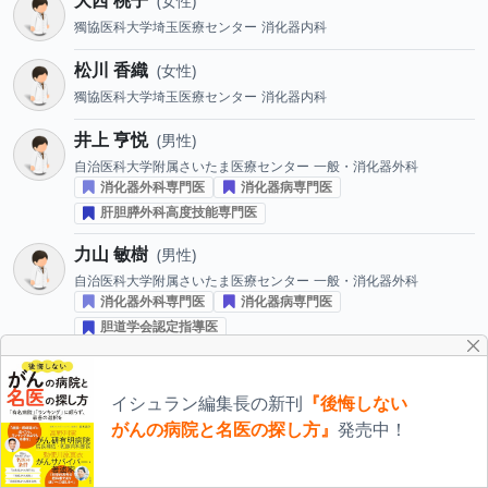
女性
獨協医科大学埼玉医療センター
消化器内科
松川 香織
女性
獨協医科大学埼玉医療センター
消化器内科
井上 亨悦
男性
自治医科大学附属さいたま医療センター
一般・消化器外科
消化器外科専門医
消化器病専門医
肝胆膵外科高度技能専門医
力山 敏樹
男性
自治医科大学附属さいたま医療センター
一般・消化器外科
消化器外科専門医
消化器病専門医
胆道学会認定指導医
野田 弘志
男性
自治医科大学附属さいたま医療センター
一般・消化器外科
イシュラン編集長の新刊
『後悔しない
消化器外科専門医
胆道学会認定指導医
がんの病院と名医の探し方』
発売中！
膵臓学会認定指導医
渡部 文昭
男性