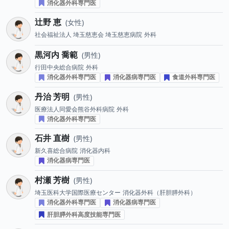
消化器外科専門医
辻野 恵
女性
社会福祉法人 埼玉慈恵会 埼玉慈恵病院
外科
黒河内 喬範
男性
行田中央総合病院
外科
消化器外科専門医
消化器病専門医
食道外科専門医
丹治 芳明
男性
医療法人同愛会熊谷外科病院
外科
消化器外科専門医
石井 直樹
男性
新久喜総合病院
消化器内科
消化器病専門医
村瀬 芳樹
男性
埼玉医科大学国際医療センター
消化器外科（肝胆膵外科）
消化器外科専門医
消化器病専門医
肝胆膵外科高度技能専門医