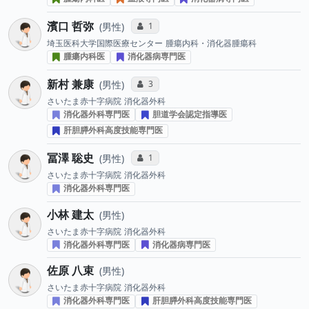
濱口 哲弥
コミュニケーション・タイプ投票数
1
男性
埼玉医科大学国際医療センター
腫瘍内科・消化器腫瘍科
腫瘍内科医
消化器病専門医
新村 兼康
コミュニケーション・タイプ投票数
3
男性
さいたま赤十字病院
消化器外科
消化器外科専門医
胆道学会認定指導医
肝胆膵外科高度技能専門医
冨澤 聡史
コミュニケーション・タイプ投票数
1
男性
さいたま赤十字病院
消化器外科
消化器外科専門医
小林 建太
男性
さいたま赤十字病院
消化器外科
消化器外科専門医
消化器病専門医
佐原 八束
男性
さいたま赤十字病院
消化器外科
消化器外科専門医
肝胆膵外科高度技能専門医