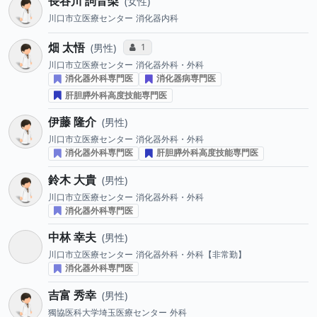
長谷川 詞音梨
女性
川口市立医療センター
消化器内科
畑 太悟
コミュニケーション・タイプ投票数
1
男性
川口市立医療センター
消化器外科・外科
消化器外科専門医
消化器病専門医
肝胆膵外科高度技能専門医
伊藤 隆介
男性
川口市立医療センター
消化器外科・外科
消化器外科専門医
肝胆膵外科高度技能専門医
鈴木 大貴
男性
川口市立医療センター
消化器外科・外科
消化器外科専門医
中林 幸夫
男性
川口市立医療センター
消化器外科・外科【非常勤】
消化器外科専門医
吉富 秀幸
男性
獨協医科大学埼玉医療センター
外科