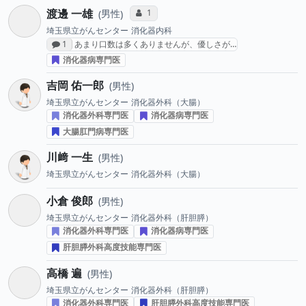
渡邊 一雄
コミュニケーション・タイプ投票数
1
男性
埼玉県立がんセンター
消化器内科
感想投稿数
1
あまり口数は多くありませんが、優しさが…
消化器病専門医
吉岡 佑一郎
男性
埼玉県立がんセンター
消化器外科（大腸）
消化器外科専門医
消化器病専門医
大腸肛門病専門医
川﨑 一生
男性
埼玉県立がんセンター
消化器外科（大腸）
小倉 俊郎
男性
埼玉県立がんセンター
消化器外科（肝胆膵）
消化器外科専門医
消化器病専門医
肝胆膵外科高度技能専門医
高橋 遍
男性
埼玉県立がんセンター
消化器外科（肝胆膵）
消化器外科専門医
肝胆膵外科高度技能専門医