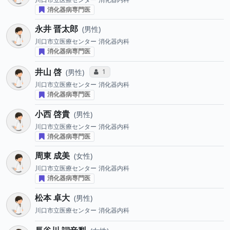
消化器病専門医
永井 晋太郎
男性
川口市立医療センター
消化器内科
消化器病専門医
井山 啓
コミュニケーション・タイプ投票数
1
男性
川口市立医療センター
消化器内科
消化器病専門医
小西 啓貴
男性
川口市立医療センター
消化器内科
消化器病専門医
周東 成美
女性
川口市立医療センター
消化器内科
消化器病専門医
松本 卓大
男性
川口市立医療センター
消化器内科