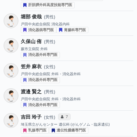
肝胆膵外科高度技能専門医
堀部 俊哉
男性
戸田中央総合病院
消化器内科
消化器病専門医
胃腸科専門医
久保山 侑
男性
蕨市立病院
外科
消化器外科専門医
笠井 麻衣
女性
戸田中央総合病院
外科・消化器外科
消化器外科専門医
渡邉 賢之
男性
戸田中央総合病院
外科・消化器外科
消化器外科専門医
吉田 玲子
コミュニケーション・タイプ投票数
7
女性
埼玉県立がんセンター
遺伝科 (がんゲノム・臨床遺伝)
乳腺専門医
遺伝性腫瘍専門医