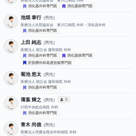
医療法人社団協友会 東川口病院
内科
消化器外科専門医
消化器病専門医
池畑 泰行
男性
医療法人社団協友会 東川口病院
外科・消化器外科
消化器外科専門医
上田 純志
男性
医療法人 顕正会 蓮田病院
外科
消化器外科専門医
消化器病専門医
肝胆膵外科高度技能専門医
菊池 悠太
男性
医療法人 顕正会 蓮田病院
外科
消化器外科専門医
薄葉 輝之
コミュニケーション・タイプ投票数
5
男性
行田中央総合病院
外科
消化器外科専門医
青木 尚徳
男性
医療法人同愛会熊谷外科病院
外科