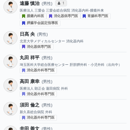
遠藤 慎治
コミュニケーション・タイプ投票数
1
男性
医療法人 三愛会 三愛会総合病院
消化器内科-腫瘍外来
腫瘍内科医
消化器病専門医
胃腸科専門医
膵臓学会認定指導医
日髙 央
男性
北里大学メディカルセンター
消化器内科
消化器病専門医
丸田 祥平
男性
埼玉医科大学総合医療センター
肝胆膵外科・小児外科（出向中）
消化器外科専門医
高田 康幸
男性
医療法人 顕正会 蓮田病院
外科
消化器外科専門医
須田 倫之
男性
新久喜総合病院
外科
消化器外科専門医
井田 善文
男性