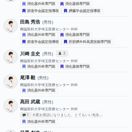
消化器外科専門医
消化器病専門医
胆道学会認定指導医
膵臓学会認定指導医
田島 秀浩
男性
獨協医科大学埼玉医療センター
外科
消化器外科専門医
消化器病専門医
胆道学会認定指導医
肝胆膵外科高度技能専門医
川﨑 圭史
コミュニケーション・タイプ投票数
2
男性
獨協医科大学埼玉医療センター
外科
消化器外科専門医
消化器病専門医
尾澤 毅
男性
獨協医科大学埼玉医療センター
外科
消化器外科専門医
髙田 武蔵
男性
獨協医科大学埼玉医療センター
外科
感想投稿数
1
大変お世話になりました、とてもいい先生…
消化器外科専門医