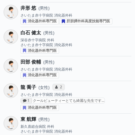
井形 悠
男性
さいたま赤十字病院
消化器外科
消化器外科専門医
肝胆膵外科高度技能専門医
白石 健太
男性
深谷赤十字病院
外科
さいたま赤十字病院
消化器外科
消化器外科専門医
田部 俊輔
男性
さいたま赤十字病院
消化器外科
消化器外科専門医
龍 喬子
コミュニケーション・タイプ投票数
2
女性
さいたま赤十字病院
消化器外科
感想投稿数
1
クールビューティーとても綺麗な先生です…
消化器外科専門医
東 航輝
男性
新久喜総合病院
外科
さいたま赤十字病院
消化器外科