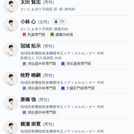
太田 賢志
男性
さいたま赤十字病院
肝･胆･膵内科
小林 心
コミュニケーション・タイプ投票数
19
女性
さいたま赤十字病院
腫瘍内科
乳腺専門医
腫瘍内科医
冠城 拓示
男性
地域医療機能推進機構埼玉メディカルセンター
外科
医療法人 川久保病院
外科
消化器外科専門医
消化器病専門医
牧野 曉嗣
男性
地域医療機能推進機構埼玉メディカルセンター
外科
消化器外科専門医
大腸肛門病専門医
唐橋 強
男性
地域医療機能推進機構埼玉メディカルセンター
外科
消化器外科専門医
横瀬 崇寛
男性
地域医療機能推進機構埼玉メディカルセンター
外科