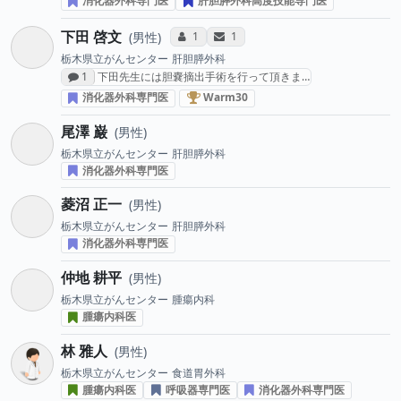
消化器外科専門医
肝胆膵外科高度技能専門医
下田 啓文
コミュニケーション・タイプ投票数
サンキューレター送付数
1
1
男性
栃木県立がんセンター
肝胆膵外科
感想投稿数
1
下田先生には胆嚢摘出手術を行って頂きま…
消化器がん治療医 “Warm30” (2
消化器外科専門医
Warm30
尾澤 巌
男性
栃木県立がんセンター
肝胆膵外科
消化器外科専門医
菱沼 正一
男性
栃木県立がんセンター
肝胆膵外科
消化器外科専門医
仲地 耕平
男性
栃木県立がんセンター
腫瘍内科
腫瘍内科医
林 雅人
男性
栃木県立がんセンター
食道胃外科
腫瘍内科医
呼吸器専門医
消化器外科専門医