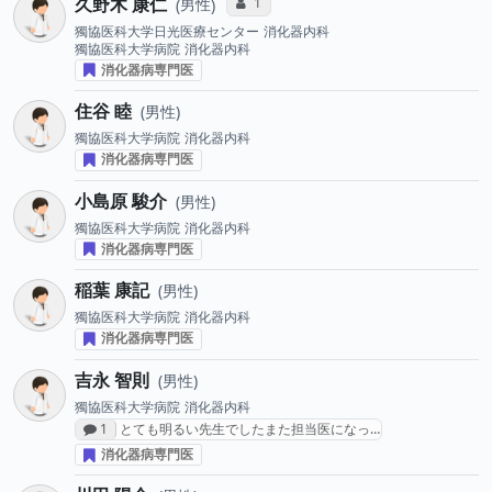
久野木 康仁
コミュニケーション・タイプ投票数
1
男性
獨協医科大学日光医療センター
消化器内科
獨協医科大学病院
消化器内科
消化器病専門医
住谷 睦
男性
獨協医科大学病院
消化器内科
消化器病専門医
小島原 駿介
男性
獨協医科大学病院
消化器内科
消化器病専門医
稲葉 康記
男性
獨協医科大学病院
消化器内科
消化器病専門医
吉永 智則
男性
獨協医科大学病院
消化器内科
感想投稿数
1
とても明るい先生でしたまた担当医になっ…
消化器病専門医