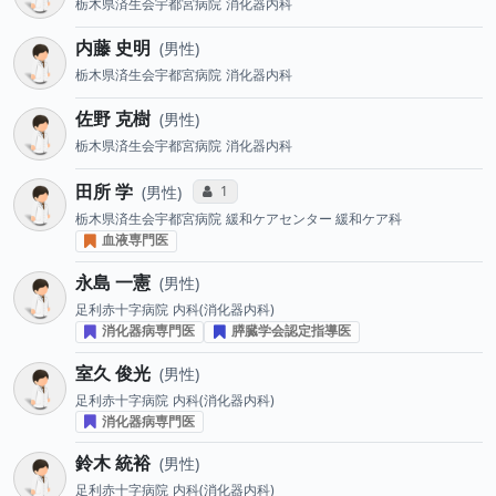
栃木県済生会宇都宮病院
消化器内科
内藤 史明
男性
栃木県済生会宇都宮病院
消化器内科
佐野 克樹
男性
栃木県済生会宇都宮病院
消化器内科
田所 学
コミュニケーション・タイプ投票数
1
男性
栃木県済生会宇都宮病院
緩和ケアセンター 緩和ケア科
血液専門医
永島 一憲
男性
足利赤十字病院
内科(消化器内科)
消化器病専門医
膵臓学会認定指導医
室久 俊光
男性
足利赤十字病院
内科(消化器内科)
消化器病専門医
鈴木 統裕
男性
足利赤十字病院
内科(消化器内科)