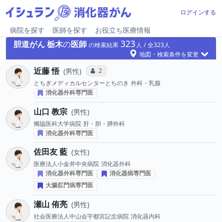
ログインする
病院を探す
医師を探す
お役立ち医療情報
323
胆道がん
栃木
の
医師
の検索結果
323
地図・検索条件を変更
近藤 悟
コミュニケーション・タイプ投票数
2
男性
とちぎメディカルセンターとちのき
外科・乳腺
消化器外科専門医
山口 教宗
男性
獨協医科大学病院
肝・胆・膵外科
消化器外科専門医
佐田友 藍
女性
医療法人小金井中央病院
消化器外科
消化器外科専門医
消化器病専門医
大腸肛門病専門医
瀬山 侑亮
男性
社会医療法人中山会宇都宮記念病院
消化器内科