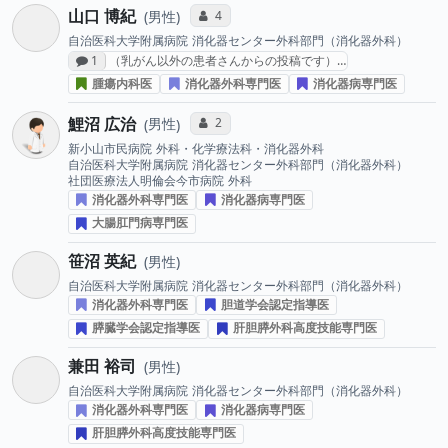
山口 博紀
コミュニケーション・タイプ投票数
4
男性
自治医科大学附属病院
消化器センター外科部門（消化器外科）
感想投稿数
1
（乳がん以外の患者さんからの投稿です）…
腫瘍内科医
消化器外科専門医
消化器病専門医
鯉沼 広治
コミュニケーション・タイプ投票数
2
男性
新小山市民病院
外科・化学療法科・消化器外科
自治医科大学附属病院
消化器センター外科部門（消化器外科）
社団医療法人明倫会今市病院
外科
消化器外科専門医
消化器病専門医
大腸肛門病専門医
笹沼 英紀
男性
自治医科大学附属病院
消化器センター外科部門（消化器外科）
消化器外科専門医
胆道学会認定指導医
膵臓学会認定指導医
肝胆膵外科高度技能専門医
兼田 裕司
男性
自治医科大学附属病院
消化器センター外科部門（消化器外科）
消化器外科専門医
消化器病専門医
肝胆膵外科高度技能専門医