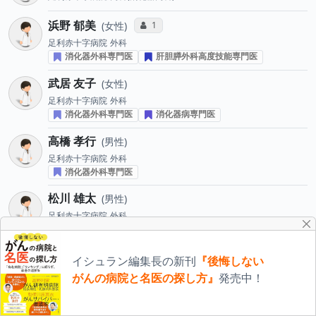
浜野 郁美
コミュニケーション・タイプ投票数
1
女性
足利赤十字病院
外科
消化器外科専門医
肝胆膵外科高度技能専門医
武居 友子
女性
足利赤十字病院
外科
消化器外科専門医
消化器病専門医
高橋 孝行
男性
足利赤十字病院
外科
消化器外科専門医
松川 雄太
男性
足利赤十字病院
外科
消化器外科専門医
瀨尾 雄樹
男性
イシュラン編集長の新刊
『後悔しない
足利赤十字病院
外科
がんの病院と名医の探し方』
発売中！
野川 優衣
女性