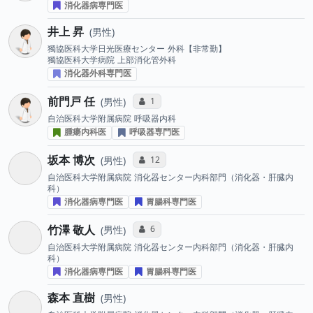
消化器病専門医
井上 昇
男性
獨協医科大学日光医療センター
外科【非常勤】
獨協医科大学病院
上部消化管外科
消化器外科専門医
前門戸 任
コミュニケーション・タイプ投票数
1
男性
自治医科大学附属病院
呼吸器内科
腫瘍内科医
呼吸器専門医
坂本 博次
コミュニケーション・タイプ投票数
12
男性
自治医科大学附属病院
消化器センター内科部門（消化器・肝臓内
科）
消化器病専門医
胃腸科専門医
竹澤 敬人
コミュニケーション・タイプ投票数
6
男性
自治医科大学附属病院
消化器センター内科部門（消化器・肝臓内
科）
消化器病専門医
胃腸科専門医
森本 直樹
男性