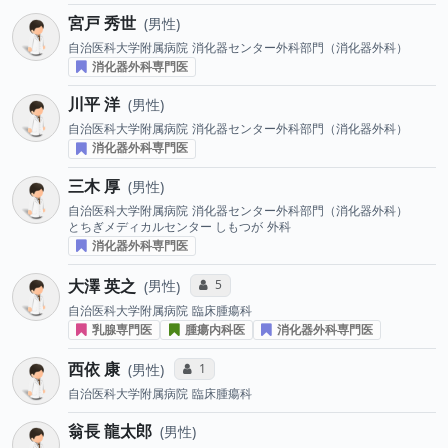
宮戸 秀世
男性
自治医科大学附属病院
消化器センター外科部門（消化器外科）
消化器外科専門医
川平 洋
男性
自治医科大学附属病院
消化器センター外科部門（消化器外科）
消化器外科専門医
三木 厚
男性
自治医科大学附属病院
消化器センター外科部門（消化器外科）
とちぎメディカルセンター しもつが
外科
消化器外科専門医
大澤 英之
コミュニケーション・タイプ投票数
5
男性
自治医科大学附属病院
臨床腫瘍科
乳腺専門医
腫瘍内科医
消化器外科専門医
西依 康
コミュニケーション・タイプ投票数
1
男性
自治医科大学附属病院
臨床腫瘍科
翁長 龍太郎
男性