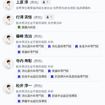
上原 淳
コミュニケーション・タイプ投票数
1
男性
佐野厚生農業協同組合連合会 佐野厚生総合病院
臨床腫瘍科
行澤 斉悟
コミュニケーション・タイプ投票数
1
男性
栃木県済生会宇都宮病院
化学療法科
腫瘍内科医
篠崎 浩治
男性
栃木県済生会宇都宮病院
外科
消化器外科専門医
消化器病専門医
食道外科専門医
胃腸科専門医
寺内 寿彰
男性
栃木県済生会宇都宮病院
外科
消化器外科専門医
胃腸科専門医
胆道学会認定指導医
肝胆膵外科高度技能専門医
松井 淳一
男性
栃木県済生会宇都宮病院
外科
消化器外科専門医
胆道学会認定指導医
膵臓学会認定指導医