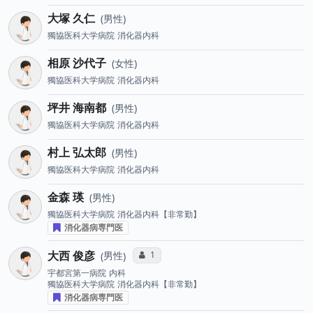
大塚 久仁
男性
獨協医科大学病院
消化器内科
相原 沙代子
女性
獨協医科大学病院
消化器内科
坪井 海南都
男性
獨協医科大学病院
消化器内科
村上 弘太郎
男性
獨協医科大学病院
消化器内科
金森 瑛
男性
獨協医科大学病院
消化器内科【非常勤】
消化器病専門医
大西 俊彦
コミュニケーション・タイプ投票数
1
男性
宇都宮第一病院
内科
獨協医科大学病院
消化器内科【非常勤】
消化器病専門医