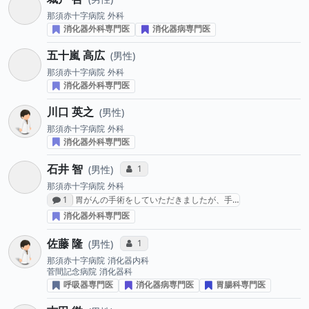
那須赤十字病院
外科
消化器外科専門医
消化器病専門医
五十嵐 高広
男性
那須赤十字病院
外科
消化器外科専門医
川口 英之
男性
那須赤十字病院
外科
消化器外科専門医
石井 智
コミュニケーション・タイプ投票数
1
男性
那須赤十字病院
外科
感想投稿数
1
胃がんの手術をしていただきましたが、手…
消化器外科専門医
佐藤 隆
コミュニケーション・タイプ投票数
1
男性
那須赤十字病院
消化器内科
菅間記念病院
消化器科
呼吸器専門医
消化器病専門医
胃腸科専門医