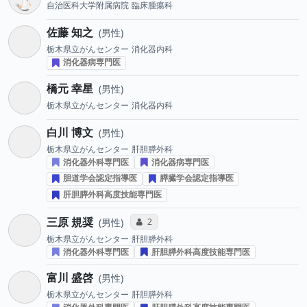
自治医科大学附属病院
臨床腫瘍科
佐藤 知之
男性
栃木県立がんセンター
消化器内科
消化器病専門医
橋元 幸星
男性
栃木県立がんセンター
消化器内科
白川 博文
男性
栃木県立がんセンター
肝胆膵外科
消化器外科専門医
消化器病専門医
胆道学会認定指導医
膵臓学会認定指導医
肝胆膵外科高度技能専門医
三原 規奨
コミュニケーション・タイプ投票数
2
男性
栃木県立がんセンター
肝胆膵外科
消化器外科専門医
肝胆膵外科高度技能専門医
富川 盛啓
男性
栃木県立がんセンター
肝胆膵外科