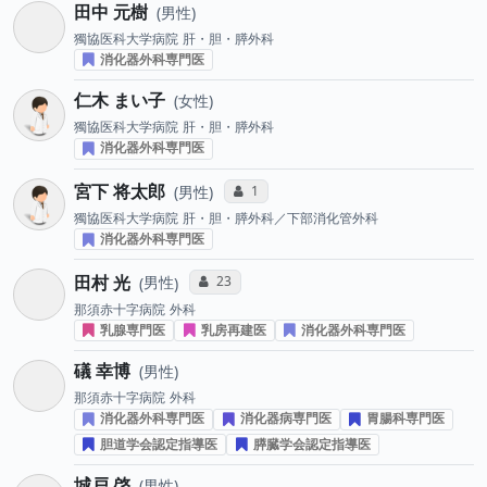
田中 元樹
男性
獨協医科大学病院
肝・胆・膵外科
消化器外科専門医
仁木 まい子
女性
獨協医科大学病院
肝・胆・膵外科
消化器外科専門医
宮下 将太郎
コミュニケーション・タイプ投票数
1
男性
獨協医科大学病院
肝・胆・膵外科／下部消化管外科
消化器外科専門医
田村 光
コミュニケーション・タイプ投票数
23
男性
那須赤十字病院
外科
乳腺専門医
乳房再建医
消化器外科専門医
礒 幸博
男性
那須赤十字病院
外科
消化器外科専門医
消化器病専門医
胃腸科専門医
胆道学会認定指導医
膵臓学会認定指導医
城戸 啓
男性