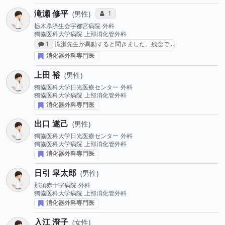
滝瀬 修平
コミュニケーション・タイプ投票数
1
男性
栃木県済生会宇都宮病院
外科
獨協医科大学病院
上部消化管外科
感想投稿数
1
滝瀬先生が異動すると聞きました。残念で…
消化器外科専門医
上田 裕
男性
獨協医科大学日光医療センター
外科
獨協医科大学病院
上部消化管外科
消化器外科専門医
出口 遂己
男性
獨協医科大学日光医療センター
外科
獨協医科大学病院
上部消化管外科
消化器外科専門医
日引 皐太郎
男性
那須赤十字病院
外科
獨協医科大学病院
上部消化管外科
消化器外科専門医
入江 澄子
女性