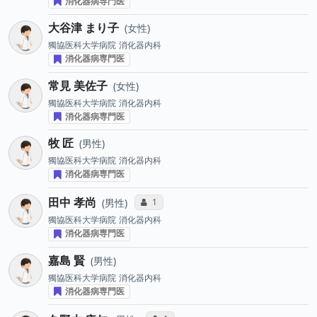
消化器病専門医
大谷津 まり子
女性
獨協医科大学病院
消化器内科
消化器病専門医
常見 美佐子
女性
獨協医科大学病院
消化器内科
消化器病専門医
牧 匠
男性
獨協医科大学病院
消化器内科
消化器病専門医
田中 孝尚
コミュニケーション・タイプ投票数
1
男性
獨協医科大学病院
消化器内科
消化器病専門医
嘉島 賢
男性
獨協医科大学病院
消化器内科
消化器病専門医