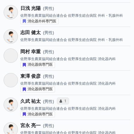
日浅 光陽
男性
佐野厚生農業協同組合連合会 佐野厚生総合病院
外科・乳腺外科
消化器外科専門医
志田 健太
男性
佐野厚生農業協同組合連合会 佐野厚生総合病院
外科・乳腺外科
岡村 幸重
男性
佐野厚生農業協同組合連合会 佐野厚生総合病院
消化器内科
消化器病専門医
東澤 俊彦
男性
佐野厚生農業協同組合連合会 佐野厚生総合病院
消化器内科
消化器病専門医
久武 祐太
コミュニケーション・タイプ投票数
1
男性
佐野厚生農業協同組合連合会 佐野厚生総合病院
消化器内科
消化器病専門医
宮永 亮一
男性
佐野厚生農業協同組合連合会 佐野厚生総合病院
消化器内科