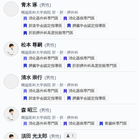
青木 琢
男性
獨協医科大学病院
肝・胆・膵外科
消化器外科専門医
消化器病専門医
胆道学会認定指導医
膵臓学会認定指導医
肝胆膵外科高度技能専門医
松本 尊嗣
男性
獨協医科大学病院
肝・胆・膵外科
消化器外科専門医
消化器病専門医
膵臓学会認定指導医
肝胆膵外科高度技能専門医
清水 崇行
男性
獨協医科大学病院
肝・胆・膵外科
消化器外科専門医
消化器病専門医
胆道学会認定指導医
膵臓学会認定指導医
森 昭三
男性
獨協医科大学病院
肝・胆・膵外科
消化器外科専門医
消化器病専門医
胃腸科専門医
須田 光太郎
コミュニケーション・タイプ投票数
1
男性