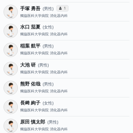
手塚 勇吾
コミュニケーション・タイプ投票数
1
男性
獨協医科大学病院
消化器内科
水口 茄夏
女性
獨協医科大学病院
消化器内科
稲葉 航平
男性
獨協医科大学病院
消化器内科
大池 研
男性
獨協医科大学病院
消化器内科
熊野 佑哉
男性
獨協医科大学病院
消化器内科
長﨑 絢子
女性
獨協医科大学病院
消化器内科
原田 慎太郎
男性
獨協医科大学病院
消化器内科