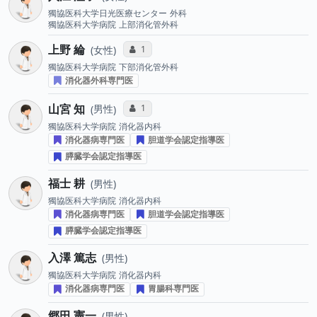
獨協医科大学日光医療センター
外科
獨協医科大学病院
上部消化管外科
上野 綸
コミュニケーション・タイプ投票数
1
女性
獨協医科大学病院
下部消化管外科
消化器外科専門医
山宮 知
コミュニケーション・タイプ投票数
1
男性
獨協医科大学病院
消化器内科
消化器病専門医
胆道学会認定指導医
膵臓学会認定指導医
福士 耕
男性
獨協医科大学病院
消化器内科
消化器病専門医
胆道学会認定指導医
膵臓学会認定指導医
入澤 篤志
男性
獨協医科大学病院
消化器内科
消化器病専門医
胃腸科専門医
郷田 憲一
男性