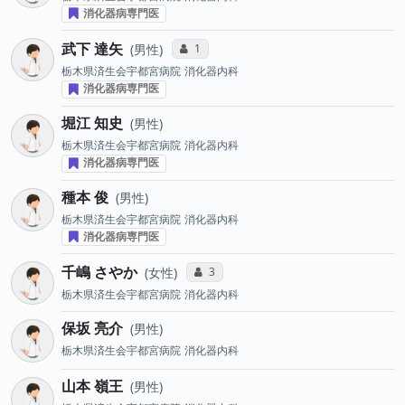
消化器病専門医
武下 達矢
コミュニケーション・タイプ投票数
1
男性
栃木県済生会宇都宮病院
消化器内科
消化器病専門医
堀江 知史
男性
栃木県済生会宇都宮病院
消化器内科
消化器病専門医
種本 俊
男性
栃木県済生会宇都宮病院
消化器内科
消化器病専門医
千嶋 さやか
コミュニケーション・タイプ投票数
3
女性
栃木県済生会宇都宮病院
消化器内科
保坂 亮介
男性
栃木県済生会宇都宮病院
消化器内科
山本 嶺王
男性