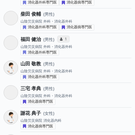
消化器外科専門医
消化器病専門医
柴田 俊輔
男性
山陰労災病院
外科・消化器外科
消化器外科専門医
消化器病専門医
福田 健治
コミュニケーション・タイプ投票数
1
男性
山陰労災病院
外科・消化器外科
消化器外科専門医
山田 敬教
男性
山陰労災病院
外科・消化器外科
消化器外科専門医
三宅 孝典
男性
山陰労災病院
外科・消化器外科
消化器病専門医
謝花 典子
女性
山陰労災病院
消化器内科
消化器病専門医