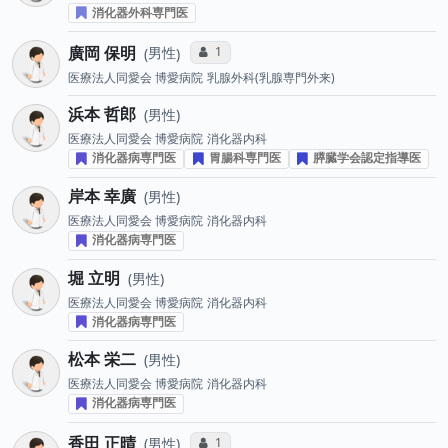
消化器外科専門医
廣岡 保明
コミュニケーション・タイプ投票数
1
男性
医療法人同愛会 博愛病院
乳腺外科(乳腺専門外来)
浜本 哲郎
男性
医療法人同愛会 博愛病院
消化器内科
消化器病専門医
胃腸科専門医
膵臓学会認定指導医
岸本 幸廣
男性
医療法人同愛会 博愛病院
消化器内科
消化器病専門医
堀 立明
男性
医療法人同愛会 博愛病院
消化器内科
消化器病専門医
松本 栄二
男性
医療法人同愛会 博愛病院
消化器内科
消化器病専門医
香田 正晴
コミュニケーション・タイプ投票数
1
男性