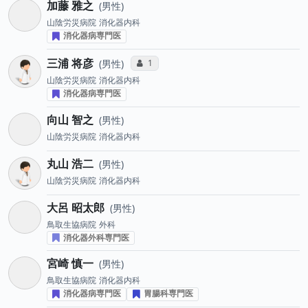
加藤 雅之
男性
山陰労災病院
消化器内科
消化器病専門医
三浦 将彦
コミュニケーション・タイプ投票数
1
男性
山陰労災病院
消化器内科
消化器病専門医
向山 智之
男性
山陰労災病院
消化器内科
丸山 浩二
男性
山陰労災病院
消化器内科
大呂 昭太郎
男性
鳥取生協病院
外科
消化器外科専門医
宮崎 慎一
男性
鳥取生協病院
消化器内科
消化器病専門医
胃腸科専門医