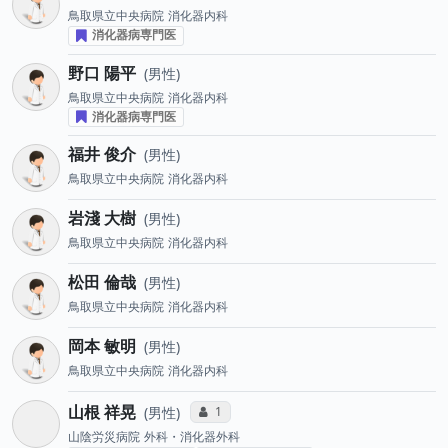
鳥取県立中央病院
消化器内科
消化器病専門医
野口 陽平
男性
鳥取県立中央病院
消化器内科
消化器病専門医
福井 俊介
男性
鳥取県立中央病院
消化器内科
岩淺 大樹
男性
鳥取県立中央病院
消化器内科
松田 倫哉
男性
鳥取県立中央病院
消化器内科
岡本 敏明
男性
鳥取県立中央病院
消化器内科
山根 祥晃
コミュニケーション・タイプ投票数
1
男性
山陰労災病院
外科・消化器外科