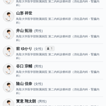
鳥取大学医学部附属病院
第二内科診療科群（消化器内科・腎臓内
科）
山形 祥世
鳥取大学医学部附属病院
第二内科診療科群（消化器内科・腎臓内
科）
井山 拓治
男性
鳥取大学医学部附属病院
第二内科診療科群（消化器内科・腎臓内
科）
前 ゆかり
コミュニケーション・タイプ投票数
1
女性
鳥取大学医学部附属病院
第二内科診療科群（消化器内科・腎臓内
科）
谷口 宗輔
男性
鳥取大学医学部附属病院
第二内科診療科群（消化器内科・腎臓内
科）
陰山 佳奈
女性
鳥取大学医学部附属病院
第二内科診療科群（消化器内科・腎臓内
科）
寳意 翔太朗
男性