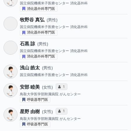
国立病院機構米子医療センター
消化器外科
消化器外科専門医
牧野谷 真弘
男性
国立病院機構米子医療センター
消化器外科
消化器外科専門医
石黒 諒
男性
国立病院機構米子医療センター
消化器外科
消化器外科専門医
浅山 皓太
男性
国立病院機構米子医療センター
消化器外科
安部 睦美
コミュニケーション・タイプ投票数
1
女性
鳥取大学医学部附属病院
がんセンター
呼吸器専門医
星野 由樹
コミュニケーション・タイプ投票数
1
女性
鳥取大学医学部附属病院
がんセンター
呼吸器専門医