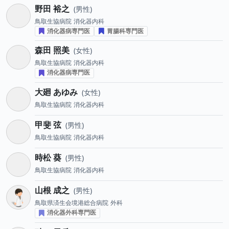
野田 裕之
男性
鳥取生協病院
消化器内科
消化器病専門医
胃腸科専門医
森田 照美
女性
鳥取生協病院
消化器内科
消化器病専門医
大廻 あゆみ
女性
鳥取生協病院
消化器内科
甲斐 弦
男性
鳥取生協病院
消化器内科
時松 葵
男性
鳥取生協病院
消化器内科
山根 成之
男性
鳥取県済生会境港総合病院
外科
消化器外科専門医