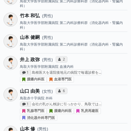
鳥取大学医学部附属病院
第二内科診療科群（消化器内科・腎臓内
科）
竹本 和弘
男性
鳥取大学医学部附属病院
第二内科診療科群（消化器内科・腎臓内
科）
山本 健嗣
男性
鳥取大学医学部附属病院
第二内科診療科群（消化器内科・腎臓内
科）
井上 政弥
コミュニケーション・タイプ投票数
2
男性
鳥取大学医学部附属病院
血液内科
感想投稿数
1
島根医大を退院後地元の病院で毎週診察を…
腫瘍内科医
血液専門医
山口 由美
コミュニケーション・タイプ投票数
6
女性
鳥取赤十字病院
外科
感想投稿数
1
会社の乳がん検診に引っかかり、鳥取では…
乳腺専門医
腫瘍内科医
乳房再建医
消化器外科専門医
山本 修
男性