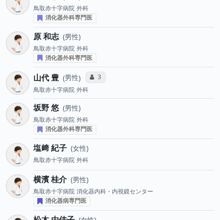
鳥取赤十字病院
外科
消化器外科専門医
原 和志
男性
鳥取赤十字病院
外科
消化器外科専門医
山代 豊
コミュニケーション・タイプ投票数
3
男性
鳥取赤十字病院
外科
坂野 悠
男性
鳥取赤十字病院
外科
消化器外科専門医
塩﨑 紀子
女性
鳥取赤十字病院
外科
横濱 桂介
男性
鳥取赤十字病院
消化器内科・内視鏡センター
消化器病専門医
松木 由佳子
女性