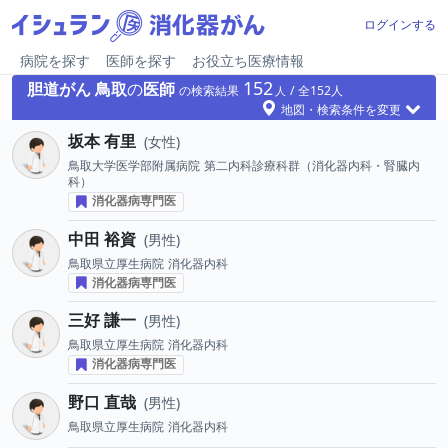
ログインする
病院を探す
医師を探す
お役立ち医療情報
152
胆道がん
鳥取
の
医師
の検索結果
152
地図・検索条件を変更
坂本 有里
女性
鳥取大学医学部附属病院
第二内科診療科群（消化器内科・腎臓内
科）
消化器病専門医
中田 裕資
男性
鳥取県立厚生病院
消化器内科
消化器病専門医
三好 謙一
男性
鳥取県立厚生病院
消化器内科
消化器病専門医
野口 直哉
男性
鳥取県立厚生病院
消化器内科