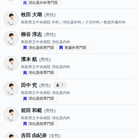
消化器外科専門医
牧田 大瑚
男性
鳥取県立中央病院
外科／消化器外科／小児外科／救急外傷外科
柳谷 淳志
男性
鳥取県立中央病院
消化器内科
消化器病専門医
胃腸科専門医
濱本 航
男性
鳥取県立中央病院
消化器内科
消化器病専門医
田中 究
コミュニケーション・タイプ投票数
1
男性
鳥取県立中央病院
消化器内科
消化器病専門医
前田 和範
男性
鳥取県立中央病院
消化器内科
消化器病専門医
吉田 由紀奈
女性