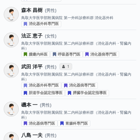
森本 昌樹
男性
鳥取大学医学部附属病院
第一外科診療科群 消化器外科
消化器外科専門医
法正 恵子
女性
鳥取大学医学部附属病院
第二内科診療科群（消化器内科・腎臓内
科）
腫瘍内科医
呼吸器専門医
消化器病専門医
武田 洋平
コミュニケーション・タイプ投票数
1
男性
鳥取大学医学部附属病院
第二内科診療科群（消化器内科・腎臓内
科）
消化器外科専門医
消化器病専門医
胆道学会認定指導医
膵臓学会認定指導医
磯本 一
男性
鳥取大学医学部附属病院
第二内科診療科群（消化器内科・腎臓内
科）
消化器病専門医
胃腸科専門医
八島 一夫
男性