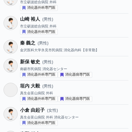
市立砺波総合病院
外科
消化器外科専門医
山崎 裕人
男性
市立砺波総合病院
外科
消化器外科専門医
秦 義之
男性
金沢医科大学氷見市民病院
消化器内科【非常勤】
新保 敏史
男性
南砺市民病院
消化器センター
消化器外科専門医
消化器病専門医
垣内 大毅
男性
真生会富山病院
外科
消化器外科専門医
消化器病専門医
小倉 由起子
女性
真生会富山病院
外科 消化器センター
消化器外科専門医