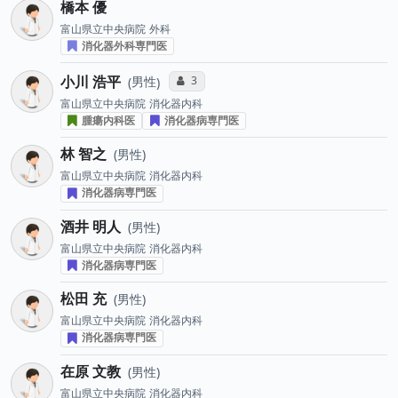
橋本 優
富山県立中央病院
外科
消化器外科専門医
小川 浩平
コミュニケーション・タイプ投票数
3
男性
富山県立中央病院
消化器内科
腫瘍内科医
消化器病専門医
林 智之
男性
富山県立中央病院
消化器内科
消化器病専門医
酒井 明人
男性
富山県立中央病院
消化器内科
消化器病専門医
松田 充
男性
富山県立中央病院
消化器内科
消化器病専門医
在原 文教
男性
富山県立中央病院
消化器内科