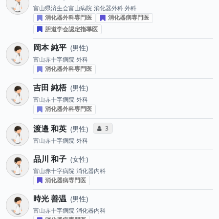
富山県済生会富山病院
消化器外科 外科
消化器外科専門医
消化器病専門医
胆道学会認定指導医
岡本 純平
男性
富山赤十字病院
外科
消化器外科専門医
吉田 純梧
男性
富山赤十字病院
外科
消化器外科専門医
渡邉 和英
コミュニケーション・タイプ投票数
3
男性
富山赤十字病院
外科
品川 和子
女性
富山赤十字病院
消化器内科
消化器病専門医
時光 善温
男性
富山赤十字病院
消化器内科