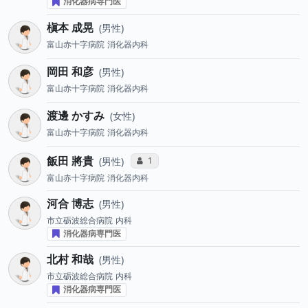
消化器病専門医
槇本 成晃
男性
富山赤十字病院
消化器内科
岡田 和彦
男性
富山赤十字病院
消化器内科
渡邊 かすみ
女性
富山赤十字病院
消化器内科
飯田 將貴
コミュニケーション・タイプ投票数
1
男性
富山赤十字病院
消化器内科
河合 博志
男性
市立砺波総合病院
内科
消化器病専門医
北村 和哉
男性
市立砺波総合病院
内科
消化器病専門医