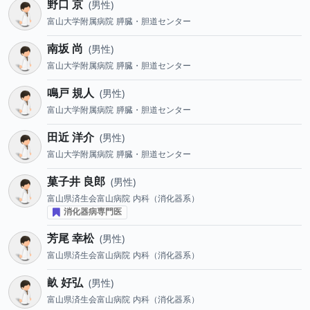
野口 京
男性
富山大学附属病院
膵臓・胆道センター
南坂 尚
男性
富山大学附属病院
膵臓・胆道センター
鳴戸 規人
男性
富山大学附属病院
膵臓・胆道センター
田近 洋介
男性
富山大学附属病院
膵臓・胆道センター
菓子井 良郎
男性
富山県済生会富山病院
内科（消化器系）
消化器病専門医
芳尾 幸松
男性
富山県済生会富山病院
内科（消化器系）
畝 好弘
男性
富山県済生会富山病院
内科（消化器系）