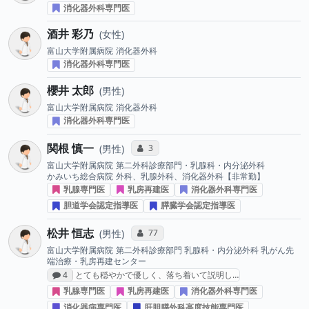
消化器外科専門医
酒井 彩乃
女性
富山大学附属病院
消化器外科
消化器外科専門医
櫻井 太郎
男性
富山大学附属病院
消化器外科
消化器外科専門医
関根 慎一
コミュニケーション・タイプ投票数
3
男性
富山大学附属病院
第二外科診療部門・乳腺科・内分泌外科
かみいち総合病院
外科、乳腺外科、消化器外科【非常勤】
乳腺専門医
乳房再建医
消化器外科専門医
胆道学会認定指導医
膵臓学会認定指導医
松井 恒志
コミュニケーション・タイプ投票数
77
男性
富山大学附属病院
第二外科診療部門 乳腺科・内分泌外科 乳がん先
端治療・乳房再建センター
感想投稿数
4
とても穏やかで優しく、落ち着いて説明し…
乳腺専門医
乳房再建医
消化器外科専門医
消化器病専門医
肝胆膵外科高度技能専門医