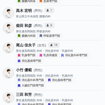
腫瘍内科医
血液専門医
髙木 宏明
コミュニケーション・タイプ投票数
1
男性
富山県立中央病院
腫瘍内科
柴田 和彦
コミュニケーション・タイプ投票数
8
男性
厚生連高岡病院
呼吸器内科
腫瘍内科医
呼吸器専門医
尾山 佳永子
コミュニケーション・タイプ投票数
18
女性
厚生連高岡病院
外科・消化器外科・乳腺外科
乳腺専門医
乳房再建医
消化器外科専門医
消化器病専門医
小竹 優範
男性
厚生連高岡病院
外科・消化器外科・乳腺外科
消化器外科専門医
消化器病専門医
大腸肛門病専門医
三田 和芳
男性
厚生連高岡病院
外科・消化器外科・乳腺外科
消化器外科専門医
消化器病専門医