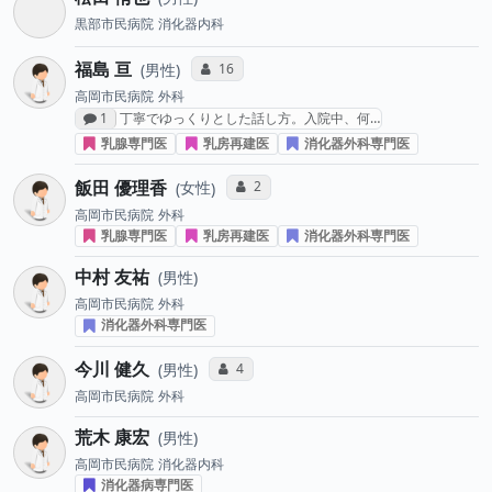
黒部市民病院
消化器内科
福島 亘
コミュニケーション・タイプ投票数
16
男性
高岡市民病院
外科
感想投稿数
1
丁寧でゆっくりとした話し方。入院中、何…
乳腺専門医
乳房再建医
消化器外科専門医
飯田 優理香
コミュニケーション・タイプ投票数
2
女性
高岡市民病院
外科
乳腺専門医
乳房再建医
消化器外科専門医
中村 友祐
男性
高岡市民病院
外科
消化器外科専門医
今川 健久
コミュニケーション・タイプ投票数
4
男性
高岡市民病院
外科
荒木 康宏
男性
高岡市民病院
消化器内科
消化器病専門医