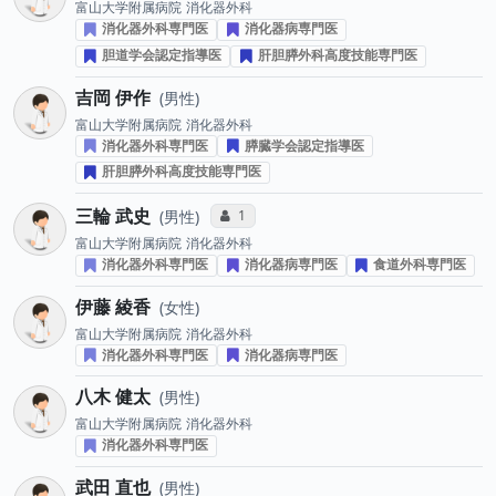
富山大学附属病院
消化器外科
消化器外科専門医
消化器病専門医
胆道学会認定指導医
肝胆膵外科高度技能専門医
吉岡 伊作
男性
富山大学附属病院
消化器外科
消化器外科専門医
膵臓学会認定指導医
肝胆膵外科高度技能専門医
三輪 武史
コミュニケーション・タイプ投票数
1
男性
富山大学附属病院
消化器外科
消化器外科専門医
消化器病専門医
食道外科専門医
伊藤 綾香
女性
富山大学附属病院
消化器外科
消化器外科専門医
消化器病専門医
八木 健太
男性
富山大学附属病院
消化器外科
消化器外科専門医
武田 直也
男性