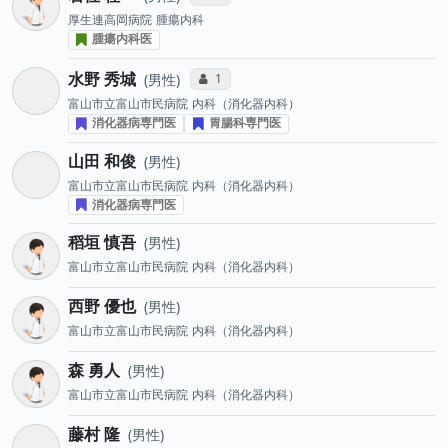
厚生連高岡病院
腫瘍内科
腫瘍内科医
水野 秀城
コミュニケーション・タイプ投票数
1
男性
富山市立富山市民病院
内科（消化器内科）
消化器病専門医
胃腸科専門医
山田 和俊
男性
富山市立富山市民病院
内科（消化器内科）
消化器病専門医
稻垣 慎吾
男性
富山市立富山市民病院
内科（消化器内科）
西野 優也
男性
富山市立富山市民病院
内科（消化器内科）
森 勇人
男性
富山市立富山市民病院
内科（消化器内科）
藤村 隆
男性