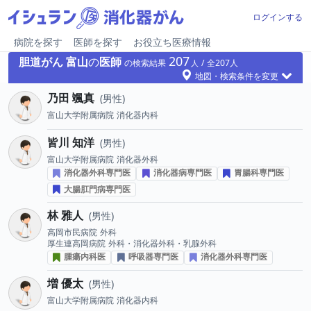
ログインする
病院を探す
医師を探す
お役立ち医療情報
207
胆道がん
富山
の
医師
の検索結果
207
地図・検索条件を変更
乃田 颯真
男性
富山大学附属病院
消化器内科
皆川 知洋
男性
富山大学附属病院
消化器外科
消化器外科専門医
消化器病専門医
胃腸科専門医
大腸肛門病専門医
林 雅人
男性
高岡市民病院
外科
厚生連高岡病院
外科・消化器外科・乳腺外科
腫瘍内科医
呼吸器専門医
消化器外科専門医
増 優太
男性
富山大学附属病院
消化器内科