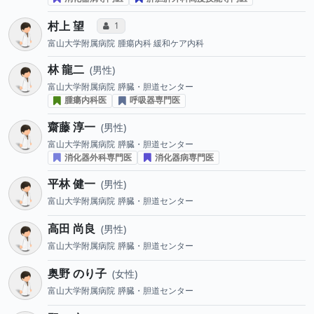
村上 望
コミュニケーション・タイプ投票数
1
富山大学附属病院
腫瘍内科 緩和ケア内科
林 龍二
男性
富山大学附属病院
膵臓・胆道センター
腫瘍内科医
呼吸器専門医
齋藤 淳一
男性
富山大学附属病院
膵臓・胆道センター
消化器外科専門医
消化器病専門医
平林 健一
男性
富山大学附属病院
膵臓・胆道センター
高田 尚良
男性
富山大学附属病院
膵臓・胆道センター
奥野 のり子
女性
富山大学附属病院
膵臓・胆道センター