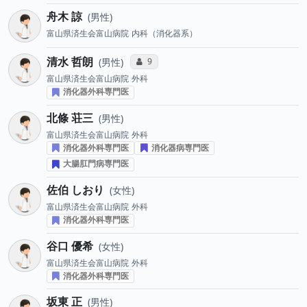
舟木 諒
男性
富山県済生会富山病院
内科（消化器系）
清水 哲朗
コミュニケーション・タイプ投票数
9
男性
富山県済生会富山病院
外科
消化器外科専門医
北條 荘三
男性
富山県済生会富山病院
外科
消化器外科専門医
消化器病専門医
大腸肛門病専門医
佐伯 しおり
女性
富山県済生会富山病院
外科
消化器外科専門医
谷口 優希
女性
富山県済生会富山病院
外科
消化器外科専門医
坂東 正
男性