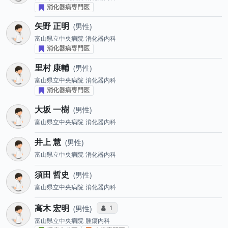
消化器病専門医
矢野 正明
男性
富山県立中央病院
消化器内科
消化器病専門医
里村 康輔
男性
富山県立中央病院
消化器内科
消化器病専門医
大坂 一樹
男性
富山県立中央病院
消化器内科
井上 慧
男性
富山県立中央病院
消化器内科
須田 哲史
男性
富山県立中央病院
消化器内科
高木 宏明
コミュニケーション・タイプ投票数
1
男性
富山県立中央病院
腫瘍内科