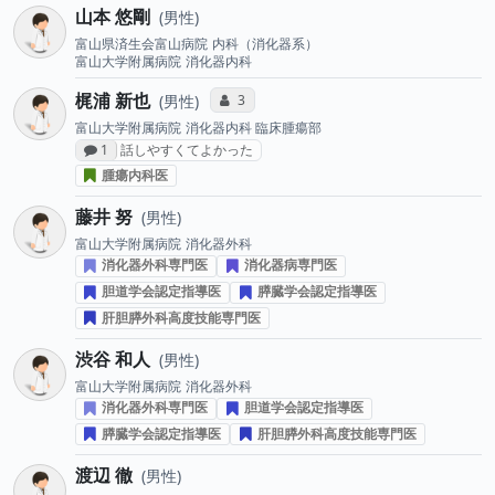
山本 悠剛
男性
富山県済生会富山病院
内科（消化器系）
富山大学附属病院
消化器内科
梶浦 新也
コミュニケーション・タイプ投票数
3
男性
富山大学附属病院
消化器内科 臨床腫瘍部
感想投稿数
1
話しやすくてよかった
腫瘍内科医
藤井 努
男性
富山大学附属病院
消化器外科
消化器外科専門医
消化器病専門医
胆道学会認定指導医
膵臓学会認定指導医
肝胆膵外科高度技能専門医
渋谷 和人
男性
富山大学附属病院
消化器外科
消化器外科専門医
胆道学会認定指導医
膵臓学会認定指導医
肝胆膵外科高度技能専門医
渡辺 徹
男性