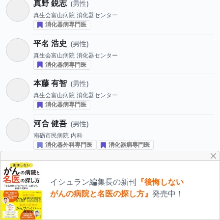
真野 鋭志
男性
真生会富山病院
消化器センター
消化器病専門医
平名 浩史
男性
真生会富山病院
消化器センター
消化器病専門医
本藤 有智
男性
真生会富山病院
消化器センター
消化器病専門医
河合 健吾
男性
南砺市民病院
内科
消化器外科専門医
消化器病専門医
丸山 仁
男性
南砺市民病院
内科
イシュラン編集長の新刊
『後悔しない
消化器病専門医
がんの病院と名医の探し方』
発売中！
浦出 雅昭
男性
南砺市民病院
外科、消化器外科、肛門外科