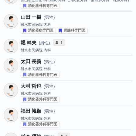
消化器外科専門医
山田 一樹
男性
射水市民病院
内科
消化器病専門医
胃腸科専門医
堀 幹夫
コミュニケーション・タイプ投票数
1
男性
射水市民病院
内科
太田 長義
男性
射水市民病院
外科
消化器外科専門医
大村 哲也
男性
射水市民病院
外科
消化器外科専門医
福田 裕顕
男性
射水市民病院
外科
消化器外科専門医
コミュニケーション・タイプ投票数