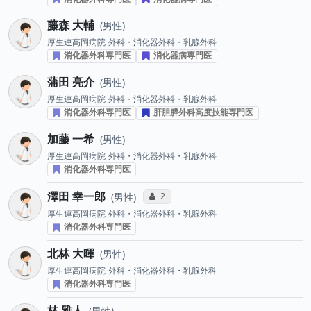
藤森 大輔
男性
厚生連高岡病院
外科・消化器外科・乳腺外科
消化器外科専門医
消化器病専門医
蒲田 亮介
男性
厚生連高岡病院
外科・消化器外科・乳腺外科
消化器外科専門医
肝胆膵外科高度技能専門医
加藤 一希
男性
厚生連高岡病院
外科・消化器外科・乳腺外科
消化器外科専門医
澤田 幸一郎
コミュニケーション・タイプ投票数
2
男性
厚生連高岡病院
外科・消化器外科・乳腺外科
消化器外科専門医
北林 大暉
男性
厚生連高岡病院
外科・消化器外科・乳腺外科
消化器外科専門医
林 雅人
男性