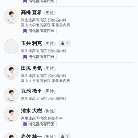
消化器病専門医
髙橋 直希
男性
厚生連高岡病院
消化器内科
富山大学附属病院
消化器内科
消化器病専門医
玉井 利克
コミュニケーション・タイプ投票数
1
男性
厚生連高岡病院
消化器内科
消化器病専門医
田尻 勇気
男性
厚生連高岡病院
消化器内科
富山大学附属病院
消化器内科
丸池 徹平
男性
厚生連高岡病院
消化器内科
清水 大樹
男性
厚生連高岡病院
胸部外科
消化器病専門医
岩佐 桂一
コミュニケーション・タイプ投票数
1
男性